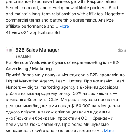
performance to achieve business growth. Responsibilities
Search, onboard, and develop new affiliate partners. Build
and maintain long-term relationships with affiliates. Negotiate
commercial terms and partnership agreements. Analyze
affiliate performance and...
More
41 views
·
24 applications
·
8d
B2B Sales Manager
$$$
SHALENI
Full Remote
·
Worldwide
·
2 years of experience
·
English - B2
·
Advertising / Marketing
Привіт! Зараз ми у пошуку Менеджера з B2B-продажів до
Digital Marketing Agency Lead Hunters. Про компанію: Lead
Hunters — digital marketing agency з 8-річним досвідом
роботи на міжнародному ринку. 50% наших клієнтів —
компанії з Європи та США. Ми реалізовували проєкти з
рекламними бюджетами понад $150 000 на місяць для
одного клієнта, а також співпрацювали з відомими
українськими брендами, проєктами ООН, брендами
преміум та люкс сегменту. Про роль: Ми шукаємо
менеджера, який стане ключовою людиною у...
More