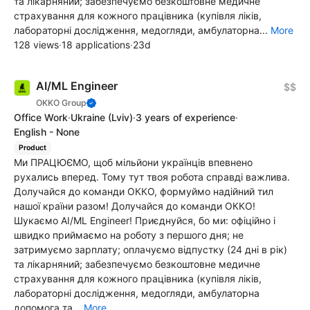
та лікарняний; забезпечуємо безкоштовне медичне
страхування для кожного працівника (купівля ліків,
лабораторні дослідження, медогляди, амбулаторна...
More
128 views
·
18 applications
·
23d
AI/ML Engineer
$$
OKKO Group
Office Work
·
Ukraine
(Lviv)
·
3 years of experience
·
English - None
Product
Ми ПРАЦЮЄМО, щоб мільйони українців впевнено
рухались вперед. Тому тут твоя робота справді важлива.
Долучайся до команди ОККО, формуймо надійний тил
нашої країни разом! Долучайся до команди ОККО!
Шукаємо AI/ML Engineer! Приєднуйся, бо ми: офіційно і
швидко приймаємо на роботу з першого дня; не
затримуємо зарплату; оплачуємо відпустку (24 дні в рік)
та лікарняний; забезпечуємо безкоштовне медичне
страхування для кожного працівника (купівля ліків,
лабораторні дослідження, медогляди, амбулаторна
допомога та...
More