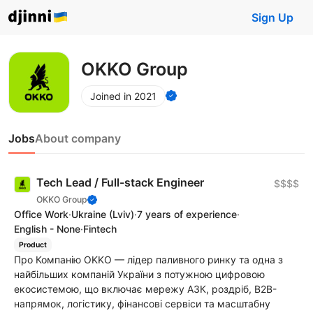
Sign Up
OKKO Group
Joined in 2021
Jobs
About company
Tech Lead / Full-stack Engineer
$$$$
OKKO Group
Office Work
·
Ukraine
(Lviv)
·
7 years of experience
·
English - None
·
Fintech
Product
Про Компанію OKKO — лідер паливного ринку та одна з
найбільших компаній України з потужною цифровою
екосистемою, що включає мережу АЗК, роздріб, B2B-
напрямок, логістику, фінансові сервіси та масштабну