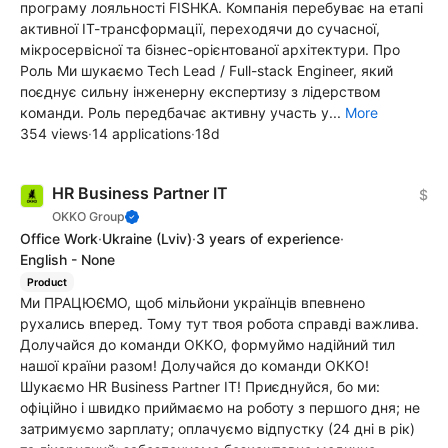
програму лояльності FISHKA. Компанія перебуває на етапі
активної ІТ-трансформації, переходячи до сучасної,
мікросервісної та бізнес-орієнтованої архітектури. Про
Роль Ми шукаємо Tech Lead / Full-stack Engineer, який
поєднує сильну інженерну експертизу з лідерством
команди. Роль передбачає активну участь у...
More
354 views
·
14 applications
·
18d
HR Business Partner IT
$
OKKO Group
Office Work
·
Ukraine
(Lviv)
·
3 years of experience
·
English - None
Product
Ми ПРАЦЮЄМО, щоб мільйони українців впевнено
рухались вперед. Тому тут твоя робота справді важлива.
Долучайся до команди ОККО, формуймо надійний тил
нашої країни разом! Долучайся до команди ОККО!
Шукаємо HR Business Partner IT! Приєднуйся, бо ми:
офіційно і швидко приймаємо на роботу з першого дня; не
затримуємо зарплату; оплачуємо відпустку (24 дні в рік)