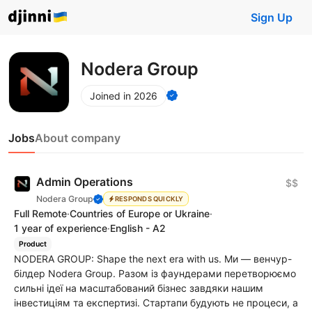
Sign Up
Nodera Group
Joined in 2026
Jobs
About company
Admin Operations
$$
Nodera Group
RESPONDS QUICKLY
Full Remote
·
Countries of Europe or Ukraine
·
1 year of experience
·
English - A2
Product
NODERA GROUP: Shape the next era with us. Ми — венчур-
білдер Nodera Group. Разом із фаундерами перетворюємо
сильні ідеї на масштабований бізнес завдяки нашим
інвестиціям та експертизі. Стартапи будують не процеси, а