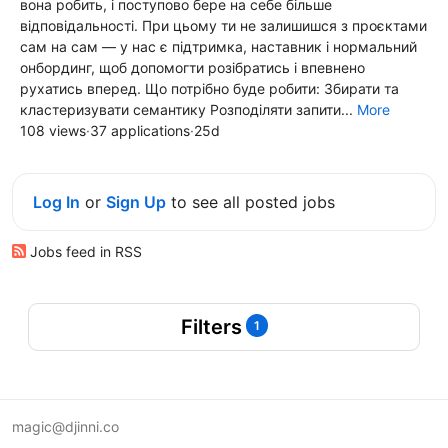
вона робить, і поступово бере на себе більше
відповідальності. При цьому ти не залишишся з проєктами
сам на сам — у нас є підтримка, наставник і нормальний
онбординг, щоб допомогти розібратись і впевнено
рухатись вперед. Що потрібно буде робити: Збирати та
кластеризувати семантику Розподіляти запити...
More
108 views
·
37 applications
·
25d
Log In
or
Sign Up
to see all posted jobs
Jobs feed in RSS
Filters
1
magic@djinni.co