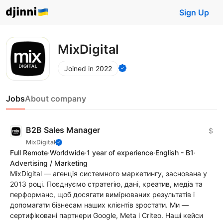
Sign Up
MixDigital
Joined in 2022
Jobs
About company
B2B Sales Manager
$
MixDigital
Full Remote
·
Worldwide
·
1 year of experience
·
English - B1
·
Advertising / Marketing
MixDigital — агенція системного маркетингу, заснована у
2013 році. Поєднуємо стратегію, дані, креатив, медіа та
перформанс, щоб досягати вимірюваних результатів і
допомагати бізнесам наших клієнтів зростати. Ми —
сертифіковані партнери Google, Meta і Criteo. Наші кейси