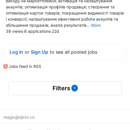
виходу на маркетплейси; активація та налаштування
акаунтів; оптимізація профілів продавця; створення та
оптимізація карток товарів; покращення видимості товарів
і конверсії; налаштування ефективної роботи акаунтів та
збільшення продажів; аналіз результатів...
More
39 views
·
8 applications
·
22d
Log In
or
Sign Up
to see all posted jobs
Jobs feed in RSS
Filters
1
magic@djinni.co
Terms of Use