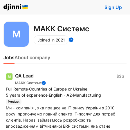
Sign Up
МАКК Системс
Joined in 2021
Jobs
About company
QA Lead
$$$
МАКК Системс
Full Remote
·
Countries of Europe or Ukraine
·
5 years of experience
·
English - A2
·
Manufacturing
Product
Ми - компанія , яка працює на ІТ ринку України з 2010
року, пропонуємо повний спектр ІТ-послуг для потреб
клієнтів. Наразі займаємось розробкою та
впровадженням вітчизняної ERP системи, яка стане