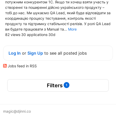
потужним конкурентом 1С. Якщо ти хочеш взяти участь у
створенні та поширенні дійсно українського продукту –
тобі до нас. Ми шукаємо QA Lead, який буде відповідати за
координацію процесу тестування, контроль якості
продукту та підтримку стабільності релізів. У ролі QA Lead
ви будете працювати з Manual та...
More
82 views
·
30 applications
·
30d
Log In
or
Sign Up
to see all posted jobs
Jobs feed in RSS
Filters
1
magic@djinni.co