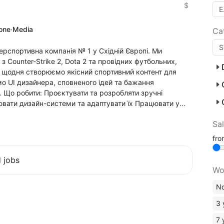
$
None
·
Media
Ca
ерспортивна компанія № 1 у Східній Європі. Ми
з Counter-Strike 2, Dota 2 та провідних футбольних,
и щодня створюємо якісний спортивний контент для
мо UI дизайнера, сповненого ідей та бажання
. Що робити: Проєктувати та розробляти зручні
ати дизайн-системи та адаптувати їх Працювати у...
Sa
fr
d jobs
Wo
No
3 
7 