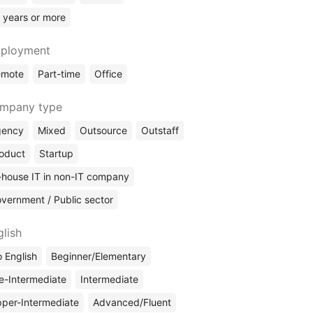
 years or more
ployment
emote
Part-time
Office
mpany type
gency
Mixed
Outsource
Outstaff
oduct
Startup
-house IT in non-IT company
vernment / Public sector
glish
 English
Beginner/Elementary
e-Intermediate
Intermediate
per-Intermediate
Advanced/Fluent