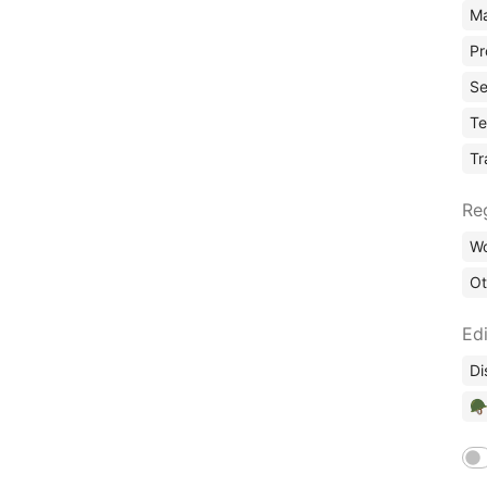
Ma
Pr
Se
Te
Tr
Re
Wo
Ot
Edi
Di
🪖