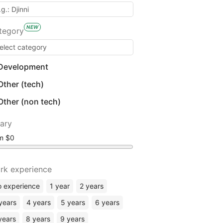
NEW
tegory
Development
Other (tech)
Other (non tech)
lary
om
rk experience
 experience
1 year
2 years
years
4 years
5 years
6 years
years
8 years
9 years