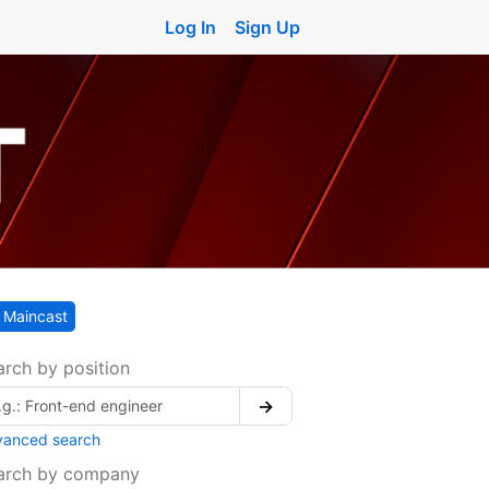
Log In
Sign Up
Maincast
arch by position
→
vanced search
arch by company