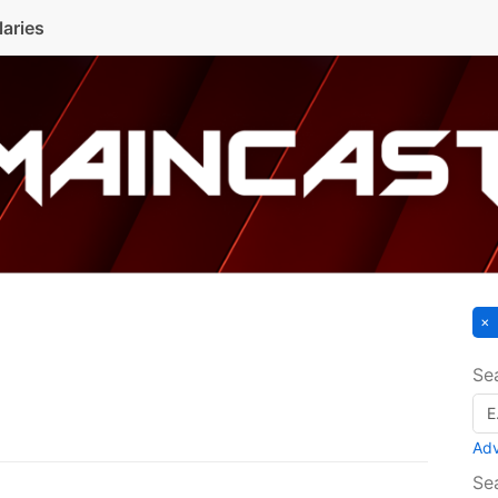
laries
Se
Ad
Se