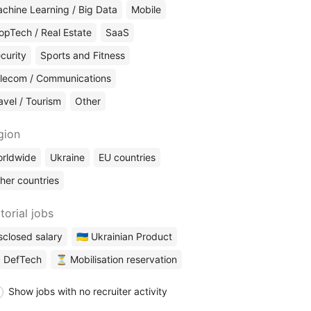
chine Learning / Big Data
Mobile
opTech / Real Estate
SaaS
curity
Sports and Fitness
lecom / Communications
avel / Tourism
Other
gion
rldwide
Ukraine
EU countries
her countries
torial jobs
sclosed salary
🇺🇦 Ukrainian Product
 DefTech
⏳ Mobilisation reservation
Show jobs with no recruiter activity