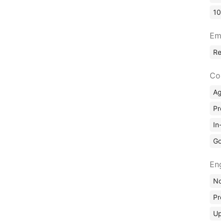
10
Em
R
Co
A
Pr
In
Go
En
No
Pr
Up