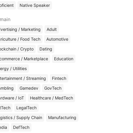
oficient
Native Speaker
main
vertising / Marketing
Adult
riculture / Food Tech
Automotive
ockchain / Crypto
Dating
commerce / Marketplace
Education
ergy / Utilities
tertainment / Streaming
Fintech
mbling
Gamedev
GovTech
rdware / IoT
Healthcare / MedTech
RTech
LegalTech
gistics / Supply Chain
Manufacturing
edia
DefTech