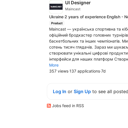
UI Designer
Maincast
Ukraine
·
2 years of experience
·
English - 
Product
Maincast — українська спортивна та кіб
офіційний бродкастер головних турнірів 
баскетбольних та інших чемпіонатів. М
сотень тисяч глядачів. Зараз ми шукає
створювати унікальні цифрові продукти
інтерфейси для наших платформ Створюв
More
357 views
·
137 applications
·
7d
Log In
or
Sign Up
to see all poste
Jobs feed in RSS