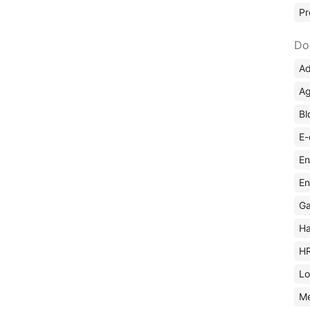
Pr
Do
Ad
Ag
Bl
E-
En
En
Ga
Ha
H
Lo
M