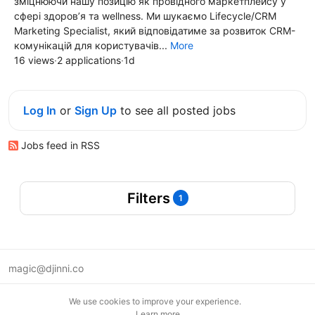
зміцнюючи нашу позицію як провідного маркетплейсу у
сфері здоров’я та wellness. Ми шукаємо Lifecycle/CRM
Marketing Specialist, який відповідатиме за розвиток CRM-
комунікацій для користувачів...
More
16 views
·
2 applications
·
1d
Log In
or
Sign Up
to see all posted jobs
Jobs feed in RSS
Filters
1
magic@djinni.co
Terms of Use
We use cookies to improve your experience.
Suggest an idea
Learn more