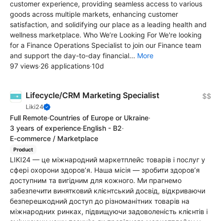
customer experience, providing seamless access to various
goods across multiple markets, enhancing customer
satisfaction, and solidifying our place as a leading health and
wellness marketplace. Who We’re Looking For We're looking
for a Finance Operations Specialist to join our Finance team
and support the day-to-day financial...
More
97 views
·
26 applications
·
10d
Lifecycle/CRM Marketing Specialist
$$
Liki24
Full Remote
·
Countries of Europe or Ukraine
·
3 years of experience
·
English - B2
·
E-commerce / Marketplace
Product
LIKI24 — це міжнародний маркетплейс товарів і послуг у
сфері охорони здоров’я. Наша місія — зробити здоров’я
доступним та вигідним для кожного. Ми прагнемо
забезпечити винятковий клієнтський досвід, відкриваючи
безперешкодний доступ до різноманітних товарів на
міжнародних ринках, підвищуючи задоволеність клієнтів і