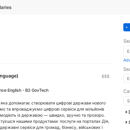
laries
Se
Ad
Se
anguage)
$$$
ence
·
English - B2
·
GovTech
Ca
, яка допомагає створювати цифрові держави нового
ємо та впроваджуємо цифрові сервіси для мільйонів
ємодіють із державою — швидко, зручно та прозоро.
стуєшся нашими продуктами: послуги на порталах Дія,
ержавні сервіси для громад, бізнесу, військових і