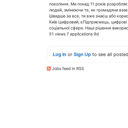
покоління. Ми понад 11 років розробля
людей, змінюючи те, як громадяни вза
Швидше за все, ти вже знаєш або кори
Київ Цифровий, єПідприємець, цифрові д
соціальної сфери. Наші рішення викори
51 views
·
7 applications
·
9d
Log In
or
Sign Up
to see all poste
Jobs feed in RSS