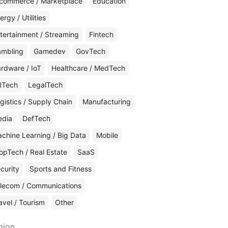
commerce / Marketplace
Education
ergy / Utilities
tertainment / Streaming
Fintech
mbling
Gamedev
GovTech
rdware / IoT
Healthcare / MedTech
RTech
LegalTech
gistics / Supply Chain
Manufacturing
edia
DefTech
chine Learning / Big Data
Mobile
opTech / Real Estate
SaaS
curity
Sports and Fitness
lecom / Communications
avel / Tourism
Other
gion