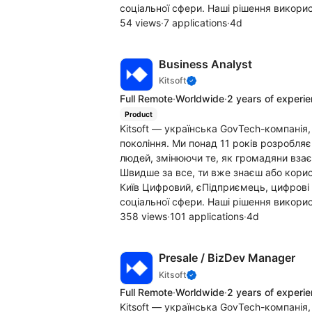
соціальної сфери. Наші рішення викори
54 views
·
7 applications
·
4d
Business Analyst
Kitsoft
Full Remote
·
Worldwide
·
2 years of experi
Product
Kitsoft — українська GovTech-компанія
покоління. Ми понад 11 років розробля
людей, змінюючи те, як громадяни вза
Швидше за все, ти вже знаєш або кори
Київ Цифровий, єПідприємець, цифрові д
соціальної сфери. Наші рішення викори
358 views
·
101 applications
·
4d
Presale / BizDev Manager
Kitsoft
Full Remote
·
Worldwide
·
2 years of experi
Kitsoft — українська GovTech-компанія