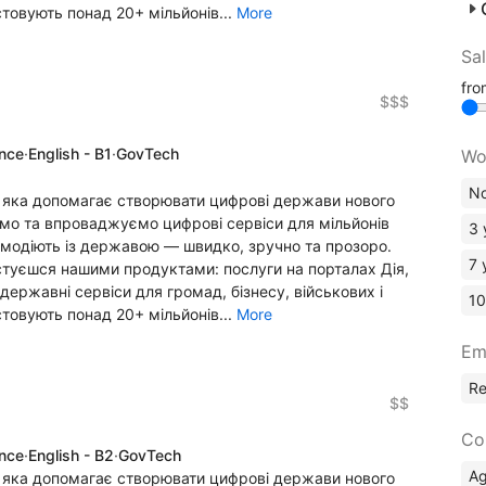
стовують понад 20+ мільйонів...
More
Sa
fr
$$$
ence
·
English - B1
·
GovTech
Wo
No
, яка допомагає створювати цифрові держави нового
ємо та впроваджуємо цифрові сервіси для мільйонів
3 
ємодіють із державою — швидко, зручно та прозоро.
7 
стуєшся нашими продуктами: послуги на порталах Дія,
ержавні сервіси для громад, бізнесу, військових і
10
стовують понад 20+ мільйонів...
More
Em
R
$$
Co
ence
·
English - B2
·
GovTech
A
, яка допомагає створювати цифрові держави нового