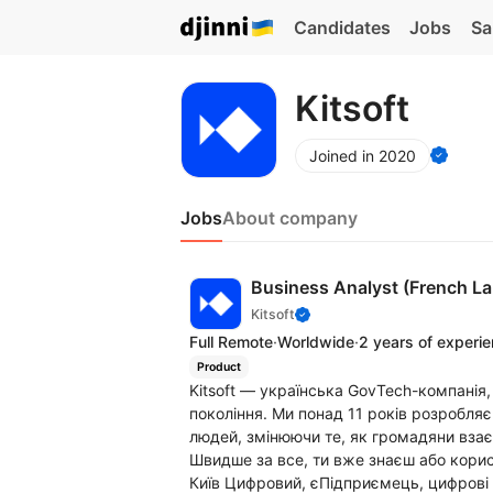
Candidates
Jobs
Sa
Kitsoft
Joined in 2020
Jobs
About company
Business Analyst (French L
Kitsoft
Full Remote
·
Worldwide
·
2 years of experi
Product
Kitsoft — українська GovTech-компанія
покоління. Ми понад 11 років розробля
людей, змінюючи те, як громадяни вза
Швидше за все, ти вже знаєш або кори
Київ Цифровий, єПідприємець, цифрові д