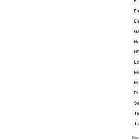
E-
En
En
Ga
Ha
H
Lo
M
Ma
Pr
Se
Te
Tr
Re