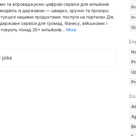
ємо та впроваджуємо цифрові сервіси для мільйонів
Pr
ємодіють із державою — швидко, зручно та прозоро.
стуєшся нашими продуктами: послуги на порталах Дія,
In
ержавні сервіси для громад, бізнесу, військових і
Go
стовують понад 20+ мільйонів...
More
En
No
d jobs
Pr
Up
Pr
Do
Ad
Ag
Bl