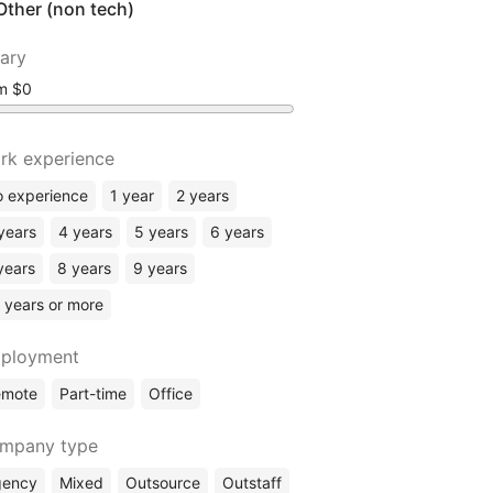
Other (non tech)
lary
om
rk experience
 experience
1 year
2 years
years
4 years
5 years
6 years
years
8 years
9 years
 years or more
ployment
emote
Part-time
Office
mpany type
gency
Mixed
Outsource
Outstaff