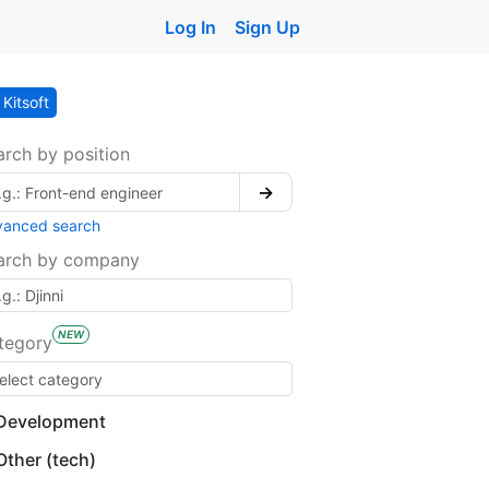
Log In
Sign Up
Kitsoft
arch by position
→
vanced search
arch by company
NEW
tegory
Development
Other (tech)