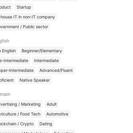
oduct
Startup
-house IT in non-IT company
vernment / Public sector
glish
 English
Beginner/Elementary
e-Intermediate
Intermediate
per-Intermediate
Advanced/Fluent
oficient
Native Speaker
main
vertising / Marketing
Adult
riculture / Food Tech
Automotive
ockchain / Crypto
Dating