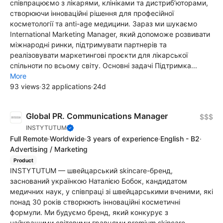
співпрацюємо з лікарями, клініками та дистриб’юторами,
створюючи інноваційні рішення для професійної
косметології та anti-age медицини. Зараз ми шукаємо
International Marketing Manager, який допоможе розвивати
міжнародні ринки, підтримувати партнерів та
реалізовувати маркетингові проєкти для лікарської
спільноти по всьому світу. Основні задачі Підтримка...
More
93 views
·
32 applications
·
24d
Global PR. Communications Manager
$$$
INSTYTUTUM
Full Remote
·
Worldwide
·
3 years of experience
·
English - B2
·
Advertising / Marketing
Product
INSTYTUTUM — швейцарський skincare-бренд,
заснований українкою Наталією Бобок, кандидатом
медичних наук, у співпраці зі швейцарськими вченими, які
понад 30 років створюють інноваційні косметичні
формули. Ми будуємо бренд, який конкурує з
найкращими світовими гравцями premium skincare.