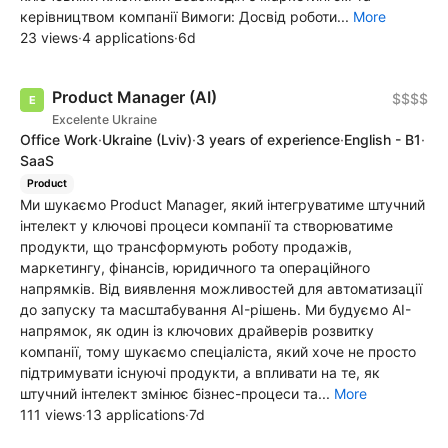
керівництвом компанії Вимоги: Досвід роботи...
More
23 views
·
4 applications
·
6d
Product Manager (AI)
$$$$
Excelente Ukraine
Office Work
·
Ukraine
(Lviv)
·
3 years of experience
·
English - B1
·
SaaS
Product
Ми шукаємо Product Manager, який інтегруватиме штучний
інтелект у ключові процеси компанії та створюватиме
продукти, що трансформують роботу продажів,
маркетингу, фінансів, юридичного та операційного
напрямків. Від виявлення можливостей для автоматизації
до запуску та масштабування AI-рішень. Ми будуємо AI-
напрямок, як один із ключових драйверів розвитку
компанії, тому шукаємо спеціаліста, який хоче не просто
підтримувати існуючі продукти, а впливати на те, як
штучний інтелект змінює бізнес-процеси та...
More
111 views
·
13 applications
·
7d