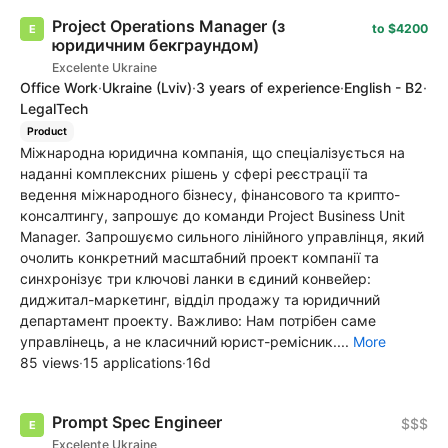
Project Operations Manager (з
to $4200
юридичним бекграундом)
Excelente Ukraine
Office Work
·
Ukraine
(Lviv)
·
3 years of experience
·
English - B2
·
LegalTech
Product
Міжнародна юридична компанія, що спеціалізується на
наданні комплексних рішень у сфері реєстрації та
ведення міжнародного бізнесу, фінансового та крипто-
консалтингу, запрошує до команди Project Business Unit
Manager. Запрошуємо сильного лінійного управлінця, який
очолить конкретний масштабний проект компанії та
синхронізує три ключові ланки в єдиний конвейер:
диджитал-маркетинг, відділ продажу та юридичний
департамент проекту. Важливо: Нам потрібен саме
управлінець, а не класичний юрист-ремісник....
More
85 views
·
15 applications
·
16d
Prompt Spec Engineer
$$$
Excelente Ukraine