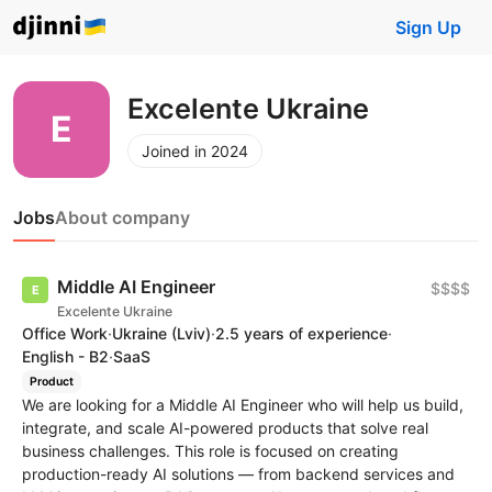
Sign Up
Excelente Ukraine
Joined in 2024
Jobs
About company
Middle AI Engineer
$$$$
Excelente Ukraine
Office Work
·
Ukraine
(Lviv)
·
2.5 years of experience
·
English - B2
·
SaaS
Product
We are looking for a Middle AI Engineer who will help us build,
integrate, and scale AI-powered products that solve real
business challenges. This role is focused on creating
production-ready AI solutions — from backend services and