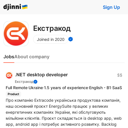
Sign Up
Екстракод
Joined in 2020
Jobs
About company
.NET desktop developer
$$
Екстракод
Full Remote
·
Ukraine
·
1.5 years of experience
·
English - B1
·
SaaS
Product
Про компанію Extracode українська продуктова компанія,
наш основний проєкт EnergySuite працює у великих
енергетичних компаніях України, які обслуговують
мільйони клієнтів. Проєкт складається із desktop app, web
app, android app і потребує активного розвитку. Backlog