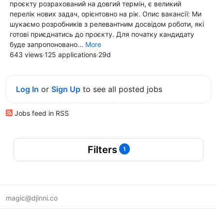
проєкту розрахований на довгий термін, є великий
перелік нових задач, орієнтовно на рік. Опис вакансії: Ми
шукаємо розробників з релевантним досвідом роботи, які
готові приєднатись до проєкту. Для початку кандидату
буде запропоновано...
More
643 views
·
125 applications
·
29d
Log In
or
Sign Up
to see all posted jobs
Jobs feed in RSS
Filters
1
magic@djinni.co
Terms of Use