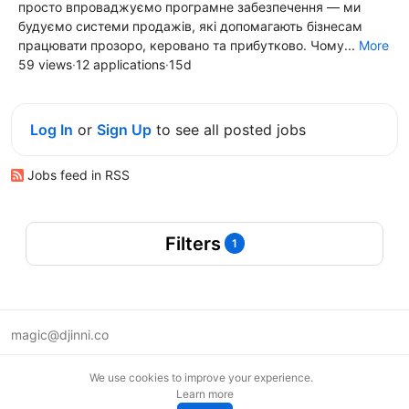
просто впроваджуємо програмне забезпечення — ми
будуємо системи продажів, які допомагають бізнесам
працювати прозоро, керовано та прибутково. Чому...
More
59 views
·
12 applications
·
15d
Log In
or
Sign Up
to see all posted jobs
Jobs feed in RSS
Filters
1
magic@djinni.co
Terms of Use
We use cookies to improve your experience.
Suggest an idea
Learn more