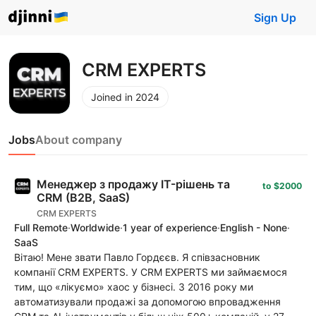
Sign Up
CRM EXPERTS
Joined in 2024
Jobs
About company
Менеджер з продажу IT-рішень та
to $2000
CRM (B2B, SaaS)
CRM EXPERTS
Full Remote
·
Worldwide
·
1 year of experience
·
English - None
·
SaaS
Вітаю! Мене звати Павло Гордєєв. Я співзасновник
компанії CRM EXPERTS. У CRM EXPERTS ми займаємося
тим, що «лікуємо» хаос у бізнесі. З 2016 року ми
автоматизували продажі за допомогою впровадження