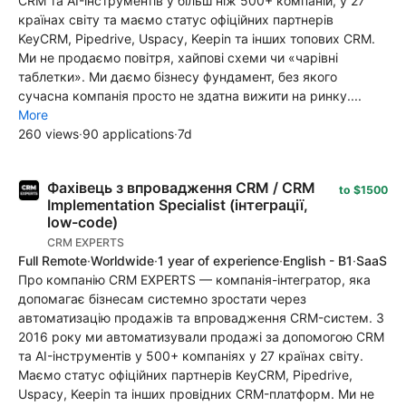
CRM та AI-інструментів у більш ніж 500+ компаній, у 27
країнах світу та маємо статус офіційних партнерів
KeyCRM, Pipedrive, Uspacy, Keepin та інших топових CRM.
Ми не продаємо повітря, хайпові схеми чи «чарівні
таблетки». Ми даємо бізнесу фундамент, без якого
сучасна компанія просто не здатна вижити на ринку....
More
260 views
·
90 applications
·
7d
Фахівець з впровадження CRM / CRM
to $1500
Implementation Specialist (інтеграції,
low-code)
CRM EXPERTS
Full Remote
·
Worldwide
·
1 year of experience
·
English - B1
·
SaaS
Про компанію CRM EXPERTS — компанія-інтегратор, яка
допомагає бізнесам системно зростати через
автоматизацію продажів та впровадження CRM-систем. З
2016 року ми автоматизували продажі за допомогою CRM
та AI-інструментів у 500+ компаніях у 27 країнах світу.
Маємо статус офіційних партнерів KeyCRM, Pipedrive,
Uspacy, Keepin та інших провідних CRM-платформ. Ми не