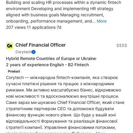
Building and scaling HR processes within a dynamic fintech
environment Developing and implementing HR strategy
aligned with business goals Managing recruitment,
onboarding, performance management, and...
More
207 views
·
11 applications
·
7d
Chief Financial Officer
$$$$
Corytech
Hybrid Remote
·
Countries of Europe or Ukraine
·
2 years of experience
·
English - B2
·
Fintech
Product
Corytech — міжнародна fintech-компанія, яка створює
сучасні платіжні рішення та працює з міжнародними
ринками. Ми активно масштабуємо бізнес, відкриваємо
нові можливості та вдосконалюємо внутрішні процеси.
Саме зараз ми шукаємо Chief Financial Officer, який стане
стратегічним партнером CEO та допоможе будувати
фінансову функцію нового рівня. Що буде у вашій зоні
відповідальності Формування та реалізація фінансової
стратегії компанії. Управління фінансовими потоками,