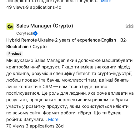
ліквідністю та бюджетуванням. Побудова...
More
49 views
·
9 applications
·
4d
Sales Manager (Crypto)
$$$
Corytech
Hybrid Remote
·
Ukraine
·
2 years of experience
·
English - B2
·
Blockchain / Crypto
Product
Ми шукаємо Sales Manager, який допоможе масштабувати
криптообмінний продукт. Якщо ти вмієш знаходити підхід
до клієнтів, розумієш специфіку fintech та crypto-індустрії,
любиш продажі та бачиш можливості там, де інші бачать
лише контакти в CRM — нам точно буде цікаво
поспілкуватися. Це роль для людини, яка хоче впливати на
результат, працювати з перспективним ринком та брати
участь у розвитку продукту, яким користуються клієнти
по всьому світу. Формат роботи: гібрид. Що ти будеш
робити: Залучати...
More
70 views
·
3 applications
·
28d