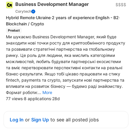
Business Development Manager
$$$$
Corytech
Hybrid Remote
·
Ukraine
·
2 years of experience
·
English - B2
·
Blockchain / Crypto
Product
Ми шукаємо Business Development Manager, який буде
знаходити нові точки росту для криптообмінного продукту
та розвивати стратегічні партнерства на глобальному
ринку. Це роль для людини, яка мислить категоріями
можливостей, любить будувати партнерські екосистеми
та вміє перетворювати перспективні контакти на реальні
бізнес-результати. Якщо тобі цікаво працювати на стику
fintech, payments та crypto, запускати нові партнерства та
впливати на розвиток бізнесу — будемо раді знайомству.
Формат роботи:...
More
77 views
·
8 applications
·
28d
Log In
or
Sign Up
to see all posted jobs