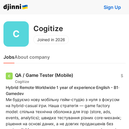
Sign Up
Cogitize
Joined in 2026
Jobs
About company
QA / Game Tester (Mobile)
$
Cogitize
Hybrid Remote
·
Worldwide
·
1 year of experience
·
English - B1
·
Gamedev
Ми будуємо нову мобільну гейм-студію з нуля з фокусом
на hybrid-casual ігри. Наша стратегія — game factory
model: спільна технічна оболонка для ігор (store, ads,
events, analytics); швидке тестування різних core-механік;
рішення на основі даних, а не довгих продакшенів без