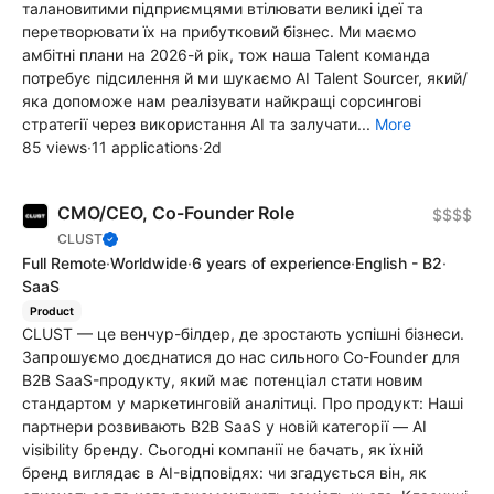
талановитими підприємцями втілювати великі ідеї та
перетворювати їх на прибутковий бізнес. Ми маємо
амбітні плани на 2026-й рік, тож наша Talent команда
потребує підсилення й ми шукаємо AI Talent Sourcer, який/
яка допоможе нам реалізувати найкращі сорсингові
стратегії через використання АІ та залучати...
More
85 views
·
11 applications
·
2d
CMO/CEO, Co-Founder Role
$$$$
CLUST
Full Remote
·
Worldwide
·
6 years of experience
·
English - B2
·
SaaS
Product
CLUST — це венчур-білдер, де зростають успішні бізнеси.
Запрошуємо доєднатися до нас сильного Co-Founder для
B2B SaaS-продукту, який має потенціал стати новим
стандартом у маркетинговій аналітиці. Про продукт: Наші
партнери розвивають B2B SaaS у новій категорії — AI
visibility бренду. Сьогодні компанії не бачать, як їхній
бренд виглядає в AI-відповідях: чи згадується він, як