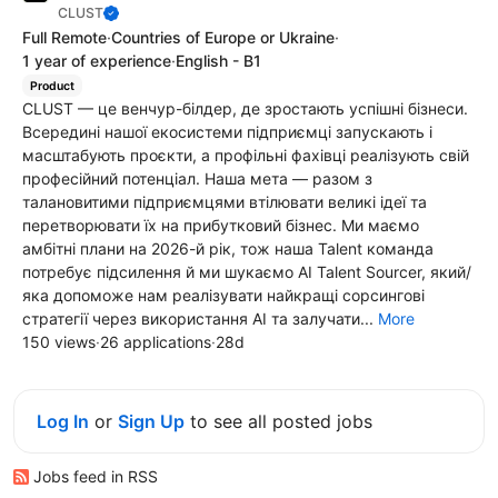
CLUST
Full Remote
·
Countries of Europe or Ukraine
·
1 year of experience
·
English - B1
Product
CLUST — це венчур-білдер, де зростають успішні бізнеси.
Всередині нашої екосистеми підприємці запускають і
масштабують проєкти, а профільні фахівці реалізують свій
професійний потенціал. Наша мета — разом з
талановитими підприємцями втілювати великі ідеї та
перетворювати їх на прибутковий бізнес. Ми маємо
амбітні плани на 2026-й рік, тож наша Talent команда
потребує підсилення й ми шукаємо AI Talent Sourcer, який/
яка допоможе нам реалізувати найкращі сорсингові
стратегії через використання АІ та залучати...
More
150 views
·
26 applications
·
28d
Log In
or
Sign Up
to see all posted jobs
Jobs feed in RSS