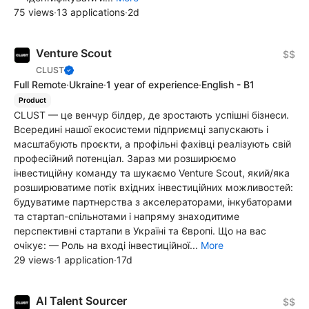
75 views
·
13 applications
·
2d
Venture Scout
$$
CLUST
Full Remote
·
Ukraine
·
1 year of experience
·
English - B1
Product
CLUST — це венчур білдер, де зростають успішні бізнеси.
Всередині нашої екосистеми підприємці запускають і
масштабують проєкти, а профільні фахівці реалізують свій
професійний потенціал. Зараз ми розширюємо
інвестиційну команду та шукаємо Venture Scout, який/яка
розширюватиме потік вхідних інвестиційних можливостей:
будуватиме партнерства з акселераторами, інкубаторами
та стартап-спільнотами і напряму знаходитиме
перспективні стартапи в Україні та Європі. Що на вас
очікує: — Роль на вході інвестиційної...
More
29 views
·
1 application
·
17d
AI Talent Sourcer
$$