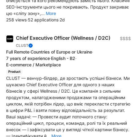
описується та кого рекомендують замість нього. Класичні
SEO-інструменти цього не покривають. Продукт закриває
цю «сліпу зону»,...
More
258 views
·
52 applications
·
2d
Chief Executive Officer (Wellness / D2C)
$$$$
CLUST
Full Remote
·
Countries of Europe or Ukraine
·
7 years of experience
·
English - B2
·
E-commerce / Marketplace
Product
CLUST — венчур-білдер, де зростають успішні бізнеси. Ми
шукаємо Chief Executive Officer для одного з наших
бізнесів у сфері Wellness / D2C. Це компанія з сильним
продуктом, налагодженими продажами та операційним
циклом, якій потрібен лідер, що вміє перекласти стратегію
в цифри P&L і взяти повну відповідальність за результат.
Ваші задачі: — Провести аудит поточного стану:
операційний цикл, процеси, команда, ролі та їх реальний
внесок — і зафіксувати це у вигляді чіткої картини бізнесу.
— Ідентифікувати й...
More