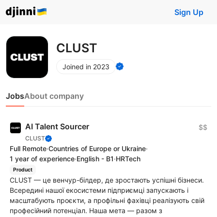
Sign Up
CLUST
Joined in 2023
Jobs
About company
AI Talent Sourcer
$$
CLUST
Full Remote
·
Countries of Europe or Ukraine
·
1 year of experience
·
English - B1
·
HRTech
Product
CLUST — це венчур-білдер, де зростають успішні бізнеси.
Всередині нашої екосистеми підприємці запускають і
масштабують проєкти, а профільні фахівці реалізують свій
професійний потенціал. Наша мета — разом з