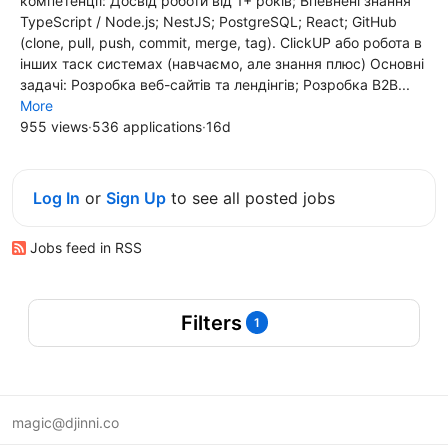
компетенції: Досвід роботи від 1+ років; Впевнені знання
TypeScript / Node.js; NestJS; PostgreSQL; React; GitHub
(clone, pull, push, commit, merge, tag). ClickUP або робота в
інших таск системах (навчаємо, але знання плюс) Основні
задачі: Розробка веб-сайтів та лендінгів; Розробка B2B...
More
955 views
·
536 applications
·
16d
Log In
or
Sign Up
to see all posted jobs
Jobs feed in RSS
Filters
1
magic@djinni.co