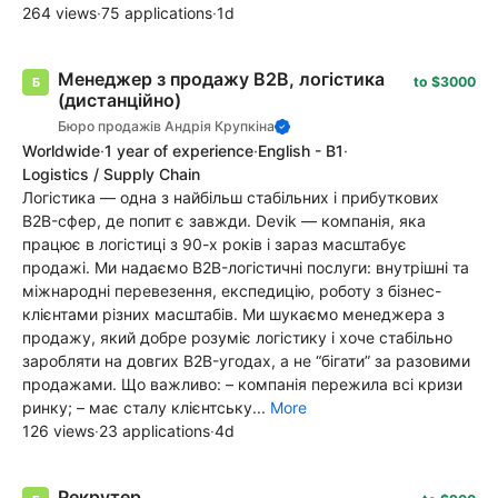
264 views
·
75 applications
·
1d
Менеджер з продажу B2B, логістика
to $3000
(дистанційно)
Бюро продажів Андрія Крупкіна
Worldwide
·
1 year of experience
·
English - B1
·
Logistics / Supply Chain
Логістика — одна з найбільш стабільних і прибуткових
B2B-сфер, де попит є завжди. Devik — компанія, яка
працює в логістиці з 90-х років і зараз масштабує
продажі. Ми надаємо B2B-логістичні послуги: внутрішні та
міжнародні перевезення, експедицію, роботу з бізнес-
клієнтами різних масштабів. Ми шукаємо менеджера з
продажу, який добре розуміє логістику і хоче стабільно
заробляти на довгих B2B-угодах, а не “бігати” за разовими
продажами. Що важливо: – компанія пережила всі кризи
ринку; – має сталу клієнтську...
More
126 views
·
23 applications
·
4d
Рекрутер