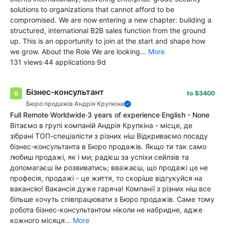
solutions to organizations that cannot afford to be
compromised. We are now entering a new chapter: building a
structured, international B2B sales function from the ground
up. This is an opportunity to join at the start and shape how
we grow. About the Role We are looking...
More
131 views
·
44 applications
·
9d
Бізнес-консультант
to $3400
Бюро продажів Андрія Крупкіна
Full Remote
·
Worldwide
·
3 years of experience
·
English - None
Вітаємо в групі компаній Андрія Крупкіна - місце, де
зібрані ТОП-спеціалісти з різних ніш Відкриваємо посаду
бізнес-консультанта в Бюро продажів. Якщо ти так само
любиш продажі, як і ми; радієш за успіхи сейлзів та
допомагаєш їм розвиватись; вважаєш, що продажі це не
професія, продажі - це життя, то скоріше відгукуйся на
вакансію! Вакансія дуже гаряча! Компанії з різних ніш все
більше хочуть співпрацювати з Бюро продажів. Саме тому
робота бізнес-консультантом ніколи не набридне, адже
кожного місяця...
More