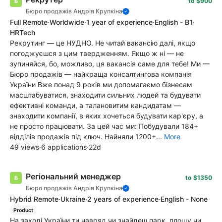
to $900
Бюро продажів Андрія Крупкіна
Full Remote
·
Worldwide
·
1 year of experience
·
English - B1
·
HRTech
Рекрутинг — це НУДНО. Не читай вакансію далі, якщо
погоджуєшся з цим твердженням. Якщо ж ні — не
зупиняйся, бо, можливо, ця вакансія саме для тебе! Ми —
Бюро продажів — найкраща консалтингова компанія
України Вже понад 9 років ми допомагаємо бізнесам
масштабуватися, знаходити сильних людей та будувати
ефективні команди, а талановитим кандидатам —
знаходити компанії, в яких хочеться будувати кар'єру, а
не просто працювати. За цей час ми: Побудували 184+
відділів продажів під ключ. Найняли 1200+...
More
49 views
·
6 applications
·
22d
Регіональний менеджер
to $1350
Бюро продажів Андрія Крупкіна
Hybrid Remote
·
Ukraine
·
2 years of experience
·
English - None
Product
На заході України ти навряд чи знайдеш парк, площу чи