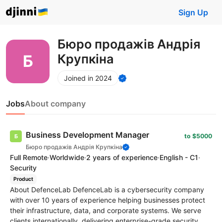
Sign Up
Бюро продажів Андрія
Крупкіна
Joined in 2024
Jobs
About company
Business Development Manager
to $5000
Бюро продажів Андрія Крупкіна
Full Remote
·
Worldwide
·
2 years of experience
·
English - C1
·
Security
Product
About DefenceLab DefenceLab is a cybersecurity company
with over 10 years of experience helping businesses protect
their infrastructure, data, and corporate systems. We serve
clients internationally, delivering enterprise-grade security