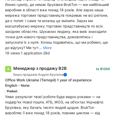
бізнес-центр, де немає бруківки BrukTon — ми найбільший
виробник в області вже понад 18 років. Але зараз наша
мережа торгових представництв покриває не всі регіони,
де є попит. І саме ти можеш це змінити. Зараз ми
масштабуємо мережу торгових представництв по всіх
західних областях. Шукаємо людину, яка вміє знаходити
точки для нового представництва, домовлятись і
запускати їх з нуля. Хочеш подивитись, що ми робимо, ще
до відгуку? Ми тут:...
More
19 views
·
1 application
·
28d
Менеджер з продажу B2B
to $1350
Бюро продажів Андрія Крупкіна
Office Work
·
Ukraine
(Ternopil)
·
1 year of experience
·
English - None
Product
Уяви: результат твоєї роботи буде видно роками — на
подвір'ях Нової пошти, АТБ, WOG, на об'єктах Укрнафти.
Бруківка, яку бачать тисячі людей щодня. BrukTon
виробляє її вже понад 18 років, повним циклом — від