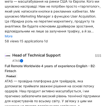
мета — масштабування на ринки США та Європи. Кого ми
шукаємо насправді: Нам не потрібен просто «таргетолог»,
який уміє натискати кнопки в рекламних кабінетах. Ми
шукаємо Marketing Manager з функцією User Acquisition.
Це гібридна роль на перетині маркетингу, продукту та
аналітики. Ви будете ключовим драйвером зростання,
відповідальним не лише за залучення трафіку, а й за...
More
58 views
·
15 applications
·
1d
Head of Technical Support
$$$
ATAS
Full Remote
·
Worldwide
·
4 years of experience
·
English - B2
·
Fintech
Product
ATAS — провідна платформа для трейдерів, яка
допомагає приймати зважені рішення на основі потоку
ордерів. Наш продукт активно масштабується, і ми
прагнемо забезпечити високий рівень технічної підтримки
для користувачів по всьому світу. У зв’язку з цим ми
шукаємо не просто досвідченого керівника, а