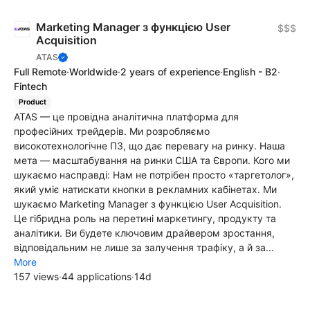
Marketing Manager з функцією User
$$$
Acquisition
ATAS
Full Remote
·
Worldwide
·
2 years of experience
·
English - B2
·
Fintech
Product
ATAS — це провідна аналітична платформа для
професійних трейдерів. Ми розробляємо
високотехнологічне ПЗ, що дає перевагу на ринку. Наша
мета — масштабування на ринки США та Європи. Кого ми
шукаємо насправді: Нам не потрібен просто «таргетолог»,
який уміє натискати кнопки в рекламних кабінетах. Ми
шукаємо Marketing Manager з функцією User Acquisition.
Це гібридна роль на перетині маркетингу, продукту та
аналітики. Ви будете ключовим драйвером зростання,
відповідальним не лише за залучення трафіку, а й за...
More
157 views
·
44 applications
·
14d