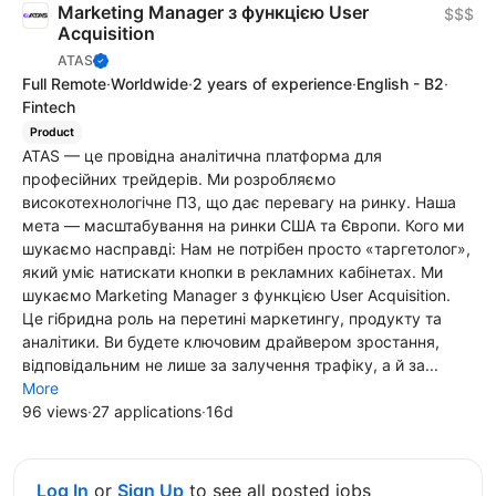
Marketing Manager з функцією User
$$$
Acquisition
ATAS
Full Remote
·
Worldwide
·
2 years of experience
·
English - B2
·
Fintech
Product
ATAS — це провідна аналітична платформа для
професійних трейдерів. Ми розробляємо
високотехнологічне ПЗ, що дає перевагу на ринку. Наша
мета — масштабування на ринки США та Європи. Кого ми
шукаємо насправді: Нам не потрібен просто «таргетолог»,
який уміє натискати кнопки в рекламних кабінетах. Ми
шукаємо Marketing Manager з функцією User Acquisition.
Це гібридна роль на перетині маркетингу, продукту та
аналітики. Ви будете ключовим драйвером зростання,
відповідальним не лише за залучення трафіку, а й за...
More
96 views
·
27 applications
·
16d
Log In
or
Sign Up
to see all posted jobs