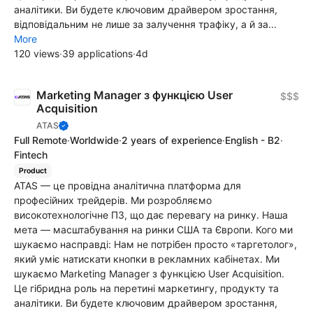
аналітики. Ви будете ключовим драйвером зростання,
відповідальним не лише за залучення трафіку, а й за...
More
120 views
·
39 applications
·
4d
Marketing Manager з функцією User
$$$
Acquisition
ATAS
Full Remote
·
Worldwide
·
2 years of experience
·
English - B2
·
Fintech
Product
ATAS — це провідна аналітична платформа для
професійних трейдерів. Ми розробляємо
високотехнологічне ПЗ, що дає перевагу на ринку. Наша
мета — масштабування на ринки США та Європи. Кого ми
шукаємо насправді: Нам не потрібен просто «таргетолог»,
який уміє натискати кнопки в рекламних кабінетах. Ми
шукаємо Marketing Manager з функцією User Acquisition.
Це гібридна роль на перетині маркетингу, продукту та
аналітики. Ви будете ключовим драйвером зростання,