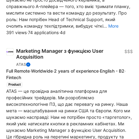
справжнього A-плейера — того, хто вміє тримати планку,
мислити системно та вести команду до результату. Про
роль: Нам потрібен Head of Technical Support, який
очолить команду техпідтримки, вибудує чіткі...
More
391 views
·
74 applications
·
4d
Marketing Manager з функцією User
$$$
Acquisition
ATAS
Full Remote
·
Worldwide
·
2 years of experience
·
English - B2
·
Fintech
Product
ATAS — це провідна аналітична платформа для
професійних трейдерів. Ми розробляємо
високотехнологічне ПЗ, що дає перевагу на ринку. Наша
мета — масштабування на ринки США та Європи. Кого ми
шукаємо насправді: Нам не потрібен просто «таргетолог»,
який уміє натискати кнопки в рекламних кабінетах. Ми
шукаємо Marketing Manager з функцією User Acquisition.
Це гібридна роль на перетині маркетингу, продукту та