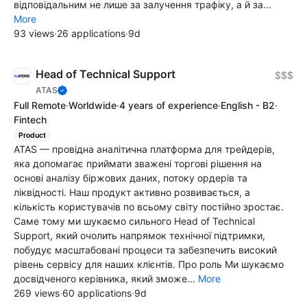
відповідальним не лише за залучення трафіку, а й за...
More
93 views
·
26 applications
·
9d
Head of Technical Support
$$$
ATAS
Full Remote
·
Worldwide
·
4 years of experience
·
English - B2
·
Fintech
Product
ATAS — провідна аналітична платформа для трейдерів,
яка допомагає приймати зважені торгові рішення на
основі аналізу біржових даних, потоку ордерів та
ліквідності. Наш продукт активно розвивається, а
кількість користувачів по всьому світу постійно зростає.
Саме тому ми шукаємо сильного Head of Technical
Support, який очолить напрямок технічної підтримки,
побудує масштабовані процеси та забезпечить високий
рівень сервісу для наших клієнтів. Про роль Ми шукаємо
досвідченого керівника, який зможе...
More
269 views
·
60 applications
·
9d