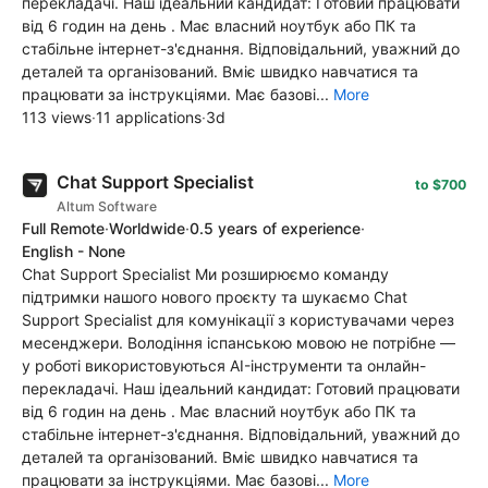
перекладачі. Наш ідеальний кандидат: Готовий працювати
від 6 годин на день . Має власний ноутбук або ПК та
стабільне інтернет-з'єднання. Відповідальний, уважний до
деталей та організований. Вміє швидко навчатися та
працювати за інструкціями. Має базові...
More
113 views
·
11 applications
·
3d
Chat Support Specialist
to $700
Altum Software
Full Remote
·
Worldwide
·
0.5 years of experience
·
English - None
Chat Support Specialist Ми розширюємо команду
підтримки нашого нового проєкту та шукаємо Chat
Support Specialist для комунікації з користувачами через
месенджери. Володіння іспанською мовою не потрібне —
у роботі використовуються AI-інструменти та онлайн-
перекладачі. Наш ідеальний кандидат: Готовий працювати
від 6 годин на день . Має власний ноутбук або ПК та
стабільне інтернет-з'єднання. Відповідальний, уважний до
деталей та організований. Вміє швидко навчатися та
працювати за інструкціями. Має базові...
More