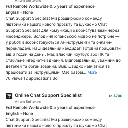
Altum Software
Full Remote
·
Worldwide
·
0.5 years of experience
·
English - None
Chat Support Specialist Ми розширюємо команду
підтримки нашого нового проєкту та шукаємо Chat
Support Specialist для комунікації з користувачами через
месенджери. Володіння іспанською мовою не потрібне —
у роботі використовуються AI-інструменти та онлайн-
перекладачі. Наш ідеальний кандидат: Готовий працювати
від 6 годин на день . Має власний ноутбук або ПК та
стабільне інтернет-з'єднання. Відповідальний, уважний до
деталей та організований. Вміє швидко навчатися та
працювати за інструкціями. Має базові...
More
70 views
·
12 applications
·
3d
Online Chat Support Specialist
to $700
Altum Software
Full Remote
·
Worldwide
·
0.5 years of experience
·
English - None
Chat Support Specialist Ми розширюємо команду
підтримки нашого нового проєкту та шукаємо Chat