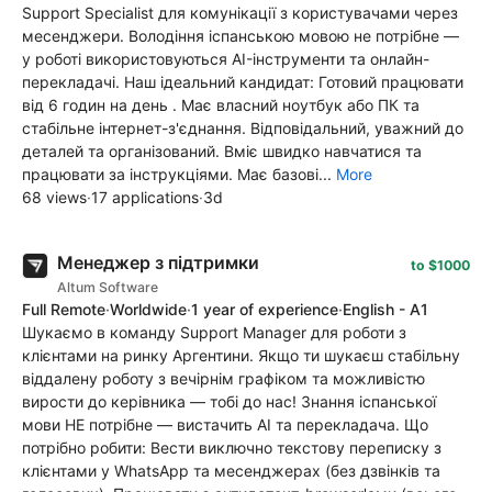
Support Specialist для комунікації з користувачами через
месенджери. Володіння іспанською мовою не потрібне —
у роботі використовуються AI-інструменти та онлайн-
перекладачі. Наш ідеальний кандидат: Готовий працювати
від 6 годин на день . Має власний ноутбук або ПК та
стабільне інтернет-з'єднання. Відповідальний, уважний до
деталей та організований. Вміє швидко навчатися та
працювати за інструкціями. Має базові...
More
68 views
·
17 applications
·
3d
Менеджер з підтримки
to $1000
Altum Software
Full Remote
·
Worldwide
·
1 year of experience
·
English - A1
Шукаємо в команду Support Manager для роботи з
клієнтами на ринку Аргентини. Якщо ти шукаєш стабільну
віддалену роботу з вечірнім графіком та можливістю
вирости до керівника — тобі до нас! Знання іспанської
мови НЕ потрібне — вистачить АІ та перекладача. Що
потрібно робити: Вести виключно текстову переписку з
клієнтами у WhatsApp та месенджерах (без дзвінків та