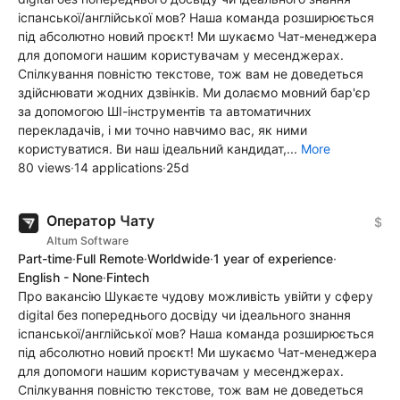
іспанської/англійської мов? Наша команда розширюється
під абсолютно новий проєкт! Ми шукаємо Чат-менеджера
для допомоги нашим користувачам у месенджерах.
Спілкування повністю текстове, тож вам не доведеться
здійснювати жодних дзвінків. Ми долаємо мовний бар'єр
за допомогою ШІ-інструментів та автоматичних
перекладачів, і ми точно навчимо вас, як ними
користуватися. Ви наш ідеальний кандидат,...
More
80 views
·
14 applications
·
25d
Оператор Чату
$
Altum Software
Part-time
·
Full Remote
·
Worldwide
·
1 year of experience
·
English - None
·
Fintech
Про вакансію Шукаєте чудову можливість увійти у сферу
digital без попереднього досвіду чи ідеального знання
іспанської/англійської мов? Наша команда розширюється
під абсолютно новий проєкт! Ми шукаємо Чат-менеджера
для допомоги нашим користувачам у месенджерах.
Спілкування повністю текстове, тож вам не доведеться