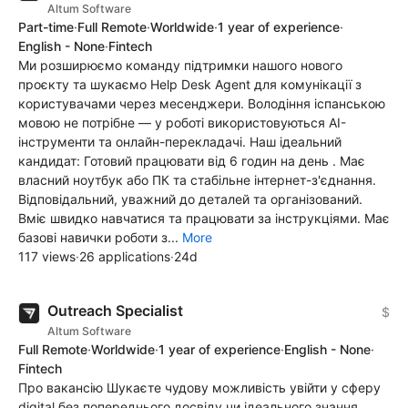
Altum Software
Part-time
·
Full Remote
·
Worldwide
·
1 year of experience
·
English - None
·
Fintech
Ми розширюємо команду підтримки нашого нового
проєкту та шукаємо Help Desk Agent для комунікації з
користувачами через месенджери. Володіння іспанською
мовою не потрібне — у роботі використовуються AI-
інструменти та онлайн-перекладачі. Наш ідеальний
кандидат: Готовий працювати від 6 годин на день . Має
власний ноутбук або ПК та стабільне інтернет-з'єднання.
Відповідальний, уважний до деталей та організований.
Вміє швидко навчатися та працювати за інструкціями. Має
базові навички роботи з...
More
117 views
·
26 applications
·
24d
Outreach Specialist
$
Altum Software
Full Remote
·
Worldwide
·
1 year of experience
·
English - None
·
Fintech
Про вакансію Шукаєте чудову можливість увійти у сферу
digital без попереднього досвіду чи ідеального знання