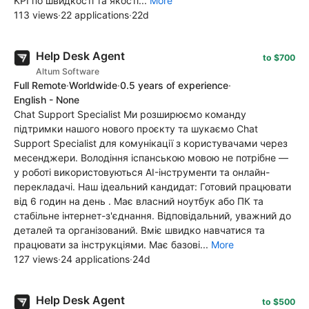
KPI по швидкості та якості...
More
113 views
·
22 applications
·
22d
Help Desk Agent
to $700
Altum Software
Full Remote
·
Worldwide
·
0.5 years of experience
·
English - None
Chat Support Specialist Ми розширюємо команду
підтримки нашого нового проєкту та шукаємо Chat
Support Specialist для комунікації з користувачами через
месенджери. Володіння іспанською мовою не потрібне —
у роботі використовуються AI-інструменти та онлайн-
перекладачі. Наш ідеальний кандидат: Готовий працювати
від 6 годин на день . Має власний ноутбук або ПК та
стабільне інтернет-з'єднання. Відповідальний, уважний до
деталей та організований. Вміє швидко навчатися та
працювати за інструкціями. Має базові...
More
127 views
·
24 applications
·
24d
Help Desk Agent
to $500