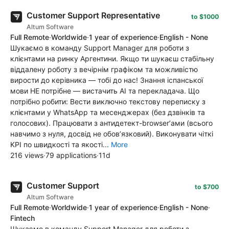
Customer Support Representative
to $1000
Altum Software
Full Remote
·
Worldwide
·
1 year of experience
·
English - None
Шукаємо в команду Support Manager для роботи з
клієнтами на ринку Аргентини. Якщо ти шукаєш стабільну
віддалену роботу з вечірнім графіком та можливістю
вирости до керівника — тобі до нас! Знання іспанської
мови НЕ потрібне — вистачить АІ та перекладача. Що
потрібно робити: Вести виключно текстову переписку з
клієнтами у WhatsApp та месенджерах (без дзвінків та
голосових). Працювати з антидетект-browser’ами (всього
навчимо з нуля, досвід не обов’язковий). Виконувати чіткі
KPI по швидкості та якості...
More
216 views
·
79 applications
·
11d
Customer Support
to $700
Altum Software
Full Remote
·
Worldwide
·
1 year of experience
·
English - None
·
Fintech
Шукаємо в команду Support Manager для роботи з