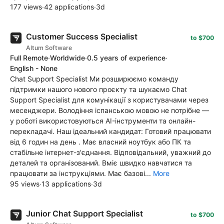
177 views
·
42 applications
·
3d
Customer Success Specialist
to $700
Altum Software
Full Remote
·
Worldwide
·
0.5 years of experience
·
English - None
Chat Support Specialist Ми розширюємо команду
підтримки нашого нового проєкту та шукаємо Chat
Support Specialist для комунікації з користувачами через
месенджери. Володіння іспанською мовою не потрібне —
у роботі використовуються AI-інструменти та онлайн-
перекладачі. Наш ідеальний кандидат: Готовий працювати
від 6 годин на день . Має власний ноутбук або ПК та
стабільне інтернет-з'єднання. Відповідальний, уважний до
деталей та організований. Вміє швидко навчатися та
працювати за інструкціями. Має базові...
More
95 views
·
13 applications
·
3d
Junior Chat Support Specialist
to $700