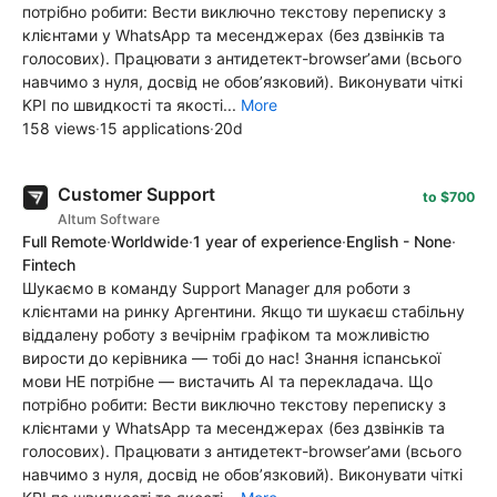
потрібно робити: Вести виключно текстову переписку з
клієнтами у WhatsApp та месенджерах (без дзвінків та
голосових). Працювати з антидетект-browser’ами (всього
навчимо з нуля, досвід не обов’язковий). Виконувати чіткі
KPI по швидкості та якості...
More
158 views
·
15 applications
·
20d
Customer Support
to $700
Altum Software
Full Remote
·
Worldwide
·
1 year of experience
·
English - None
·
Fintech
Шукаємо в команду Support Manager для роботи з
клієнтами на ринку Аргентини. Якщо ти шукаєш стабільну
віддалену роботу з вечірнім графіком та можливістю
вирости до керівника — тобі до нас! Знання іспанської
мови НЕ потрібне — вистачить АІ та перекладача. Що
потрібно робити: Вести виключно текстову переписку з
клієнтами у WhatsApp та месенджерах (без дзвінків та
голосових). Працювати з антидетект-browser’ами (всього
навчимо з нуля, досвід не обов’язковий). Виконувати чіткі