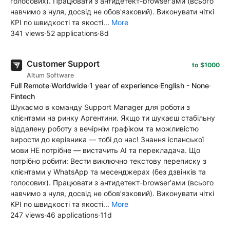
голосових). Працювати з антидетект-browser'ами (всього
навчимо з нуля, досвід не обов'язковий). Виконувати чіткі
KPI по швидкості та якості...
More
341 views
·
52 applications
·
8d
Customer Support
to $1000
Altum Software
Full Remote
·
Worldwide
·
1 year of experience
·
English - None
·
Fintech
Шукаємо в команду Support Manager для роботи з
клієнтами на ринку Аргентини. Якщо ти шукаєш стабільну
віддалену роботу з вечірнім графіком та можливістю
вирости до керівника — тобі до нас! Знання іспанської
мови НЕ потрібне — вистачить АІ та перекладача. Що
потрібно робити: Вести виключно текстову переписку з
клієнтами у WhatsApp та месенджерах (без дзвінків та
голосових). Працювати з антидетект-browser’ами (всього
навчимо з нуля, досвід не обов’язковий). Виконувати чіткі
KPI по швидкості та якості...
More
247 views
·
46 applications
·
11d