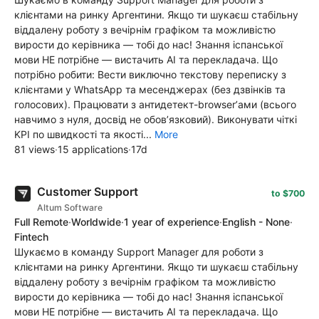
клієнтами на ринку Аргентини. Якщо ти шукаєш стабільну
віддалену роботу з вечірнім графіком та можливістю
вирости до керівника — тобі до нас! Знання іспанської
мови НЕ потрібне — вистачить АІ та перекладача. Що
потрібно робити: Вести виключно текстову переписку з
клієнтами у WhatsApp та месенджерах (без дзвінків та
голосових). Працювати з антидетект-browser’ами (всього
навчимо з нуля, досвід не обов’язковий). Виконувати чіткі
KPI по швидкості та якості...
More
81 views
·
15 applications
·
17d
Customer Support
to $700
Altum Software
Full Remote
·
Worldwide
·
1 year of experience
·
English - None
·
Fintech
Шукаємо в команду Support Manager для роботи з
клієнтами на ринку Аргентини. Якщо ти шукаєш стабільну
віддалену роботу з вечірнім графіком та можливістю
вирости до керівника — тобі до нас! Знання іспанської
мови НЕ потрібне — вистачить АІ та перекладача. Що