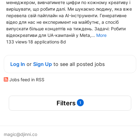
менеджером, вивчатимете цифри по кожному креативу і
вирішувати, що робити далі. Ми шукаємо людину, яка вже
перевела свій пайплайн на AI-інструменти. Генеративне
відео для нас не експеримент на майбутнє, а спосіб
випускати більше концептів на тиждень. Задачі: Робити
відеокреативи для UA-кампаній у Meta,...
More
133 views
·
18 applications
·
8d
Log In
or
Sign Up
to see all posted jobs
Jobs feed in RSS
Filters
1
magic@djinni.co