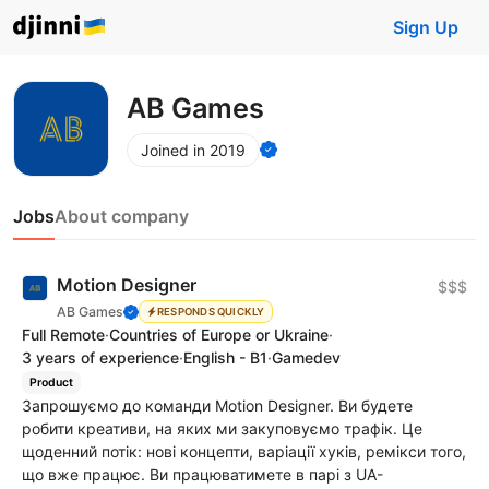
Sign Up
AB Games
Joined in 2019
Jobs
About company
Motion Designer
$$$
AB Games
RESPONDS QUICKLY
Full Remote
·
Countries of Europe or Ukraine
·
3 years of experience
·
English - B1
·
Gamedev
Product
Запрошуємо до команди Motion Designer. Ви будете
робити креативи, на яких ми закуповуємо трафік. Це
щоденний потік: нові концепти, варіації хуків, ремікси того,
що вже працює. Ви працюватимете в парі з UA-