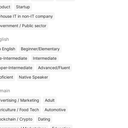
oduct
Startup
-house IT in non-IT company
vernment / Public sector
glish
 English
Beginner/Elementary
e-Intermediate
Intermediate
per-Intermediate
Advanced/Fluent
oficient
Native Speaker
main
vertising / Marketing
Adult
riculture / Food Tech
Automotive
ockchain / Crypto
Dating