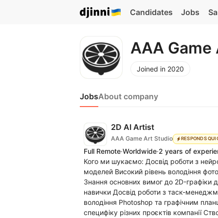
Candidates
Jobs
Sa
AAA Game A
Joined in 2020
Jobs
About company
2D AI Artist
AAA Game Art Studio
RESPONDS QUI
Full Remote
·
Worldwide
·
2 years of experi
Кого ми шукаємо: Досвід роботи з нейро
моделей Високий рівень володіння фото
Знання основних вимог до 2D-графіки дл
навички Досвід роботи з таск-менеджме
володіння Photoshop та графічним пла
специфіку різних проєктів компанії Ств