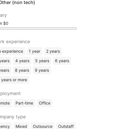
Other (non tech)
lary
om
rk experience
 experience
1 year
2 years
years
4 years
5 years
6 years
years
8 years
9 years
 years or more
ployment
emote
Part-time
Office
mpany type
gency
Mixed
Outsource
Outstaff