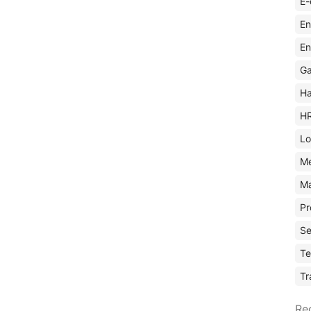
E-
En
En
Ga
Ha
H
Lo
M
Ma
Pr
Se
Te
Tr
Re