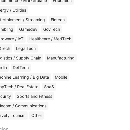
commerce / Marketplace
Education
ergy / Utilities
tertainment / Streaming
Fintech
mbling
Gamedev
GovTech
rdware / IoT
Healthcare / MedTech
RTech
LegalTech
gistics / Supply Chain
Manufacturing
edia
DefTech
chine Learning / Big Data
Mobile
opTech / Real Estate
SaaS
curity
Sports and Fitness
lecom / Communications
avel / Tourism
Other
gion