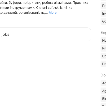
ейти, буфери, пріоритети, робота зі змінами. Практика
Pr
ими інструментами. Сильні soft-skills: чітка
о деталей, організованість,...
More
In
Go
En
d jobs
No
Pr
Up
Pr
Do
Ad
Ag
Bl