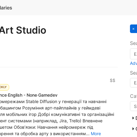
laries
rt Studio
Se
Ad
Se
$$
CKLY
ence
·
English - None
·
Gamedev
Ca
мережами Stable Diffusion у генерації та навчанні
башингом Розуміння арт-пайплайнів у геймдеві
я мобільних ігор Добрі комунікативні та організаційні
нт системами (наприклад, Jira, Trello) Впевнене
ншетом Обов’язки: Навчання нейромереж під
орення та обробка арту з використанням...
More