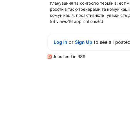
планування та контролю термінів: естім
роботи з таск-трекерами та комунікаційн
комунікація, проактивність, уважність д
56 views
·
16 applications
·
6d
Log In
or
Sign Up
to see all poste
Jobs feed in RSS