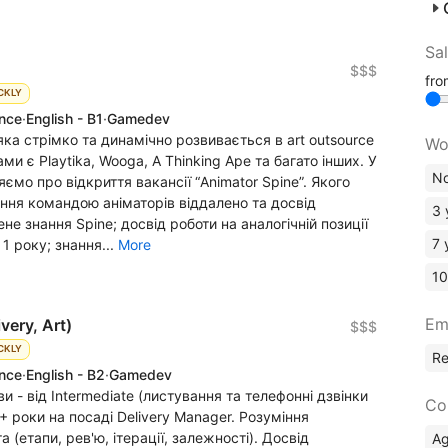
Sa
$$$
fr
CKLY
ence
·
English - B1
·
Gamedev
ка стрімко та динамічно розвивається в art outsource
Wo
и є Playtika, Wooga, A Thinking Ape та багато інших. У
No
ємо про відкриття вакансії “Animator Spine”. Якого
іння командою аніматорів віддалено та досвід
3 
ене знання Spine; досвід роботи на аналогічній позиції
7 
 1 року; знання...
More
10
Em
very, Art)
$$$
CKLY
R
ence
·
English - B2
·
Gamedev
и - від Intermediate (листування та телефонні дзвінки
Co
3+ роки на посаді Delivery Manager. Розуміння
 (етапи, рев'ю, ітерації, залежності). Досвід
A