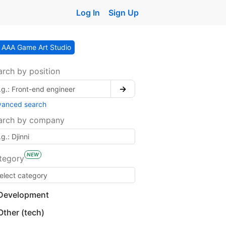
Log In
Sign Up
AAA Game Art Studio
arch by position
→
vanced search
arch by company
NEW
tegory
Development
Other (tech)