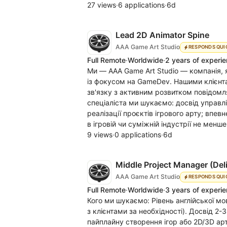
27 views
·
6 applications
·
6d
Lead 2D Animator Spine
AAA Game Art Studio
RESPONDS QUI
Full Remote
·
Worldwide
·
2 years of experi
Ми — AAA Game Art Studio — компанія, я
із фокусом на GameDev. Нашими клієнтам
зв'язку з активним розвитком повідомля
спеціаліста ми шукаємо: досвід управл
реалізації проєктів ігрового арту; впевн
в ігровій чи суміжній індустрії не менше
9 views
·
0 applications
·
6d
Middle Project Manager (Deli
AAA Game Art Studio
RESPONDS QUI
Full Remote
·
Worldwide
·
3 years of experi
Кого ми шукаємо: Рівень англійської мов
з клієнтами за необхідності). Досвід 2-
пайплайну створення ігор або 2D/3D арта