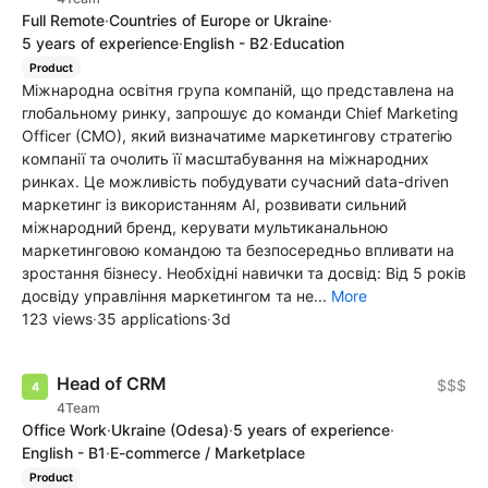
Full Remote
·
Countries of Europe or Ukraine
·
5 years of experience
·
English - B2
·
Education
Product
Міжнародна освітня група компаній, що представлена на
глобальному ринку, запрошує до команди Chief Marketing
Officer (CMO), який визначатиме маркетингову стратегію
компанії та очолить її масштабування на міжнародних
ринках. Це можливість побудувати сучасний data-driven
маркетинг із використанням AI, розвивати сильний
міжнародний бренд, керувати мультиканальною
маркетинговою командою та безпосередньо впливати на
зростання бізнесу. Необхідні навички та досвід: Від 5 років
досвіду управління маркетингом та не...
More
123 views
·
35 applications
·
3d
Head of CRM
$$$
4Team
Office Work
·
Ukraine
(Odesa)
·
5 years of experience
·
English - B1
·
E-commerce / Marketplace
Product