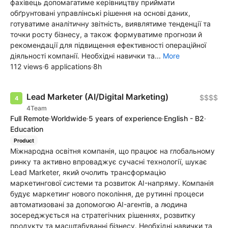
фахівець допомагатиме керівництву приймати
обґрунтовані управлінські рішення на основі даних,
готуватиме аналітичну звітність, виявлятиме тенденції та
точки росту бізнесу, а також формуватиме прогнози й
рекомендації для підвищення ефективності операційної
діяльності компанії. Необхідні навички та...
More
112 views
·
6 applications
·
8h
Lead Marketer (AI/Digital Marketing)
$$$$
4Team
Full Remote
·
Worldwide
·
5 years of experience
·
English - B2
·
Education
Product
Міжнародна освітня компанія, що працює на глобальному
ринку та активно впроваджує сучасні технології, шукає
Lead Marketer, який очолить трансформацію
маркетингової системи та розвиток AI-напряму. Компанія
будує маркетинг нового покоління, де рутинні процеси
автоматизовані за допомогою AI-агентів, а людина
зосереджується на стратегічних рішеннях, розвитку
продукту та масштабуванні бізнесу. Необхідні навички та