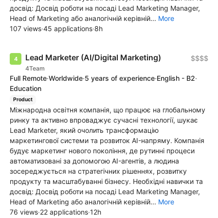
досвід: Досвід роботи на посаді Lead Marketing Manager,
Head of Marketing або аналогічній керівній...
More
107 views
·
45 applications
·
8h
Lead Marketer (AI/Digital Marketing)
$$$$
4Team
Full Remote
·
Worldwide
·
5 years of experience
·
English - B2
·
Education
Product
Міжнародна освітня компанія, що працює на глобальному
ринку та активно впроваджує сучасні технології, шукає
Lead Marketer, який очолить трансформацію
маркетингової системи та розвиток AI-напряму. Компанія
будує маркетинг нового покоління, де рутинні процеси
автоматизовані за допомогою AI-агентів, а людина
зосереджується на стратегічних рішеннях, розвитку
продукту та масштабуванні бізнесу. Необхідні навички та
досвід: Досвід роботи на посаді Lead Marketing Manager,
Head of Marketing або аналогічній керівній...
More
76 views
·
22 applications
·
12h