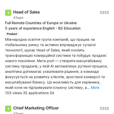
Head of Sales
$$$$
4Team
Full Remote
·
Countries of Europe or Ukraine
·
5 years of experience
·
English - B2
·
Education
Product
Міжнародна освітня група компаній, що працює на
глобальному ринку та активно впроваджує сучасні
технології, шукає Head of Sales, який очолить
трансформацію комерційної системи та побудує продажі
нового покоління. Мета ролі — створити масштабовану
систему продажів, у якій AI автоматизує рутинні процеси,
аналітика допомагає ухвалювати рішення, а команда
фокусується на розвитку клієнтів, зростанні конверсії та
масштабуванні бізнесу. Це можливість для керівника,
який хоче не підтримувати існуючу систему, а...
More
103 views
·
35 applications
·
3d
Chief Marketing Officer
$$$$
4Team