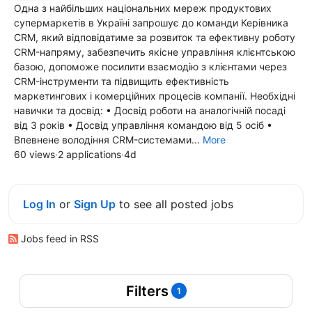
Одна з найбільших національних мереж продуктових
супермаркетів в Україні запрошує до команди Керівника
CRM, який відповідатиме за розвиток та ефективну роботу
CRM-напряму, забезпечить якісне управління клієнтською
базою, допоможе посилити взаємодію з клієнтами через
CRM-інструменти та підвищить ефективність
маркетингових і комерційних процесів компанії. Необхідні
навички та досвід: • Досвід роботи на аналогічній посаді
від 3 років • Досвід управління командою від 5 осіб •
Впевнене володіння CRM-системами...
More
60 views
·
2 applications
·
4d
Log In
or
Sign Up
to see all posted jobs
Jobs feed in RSS
Filters
1