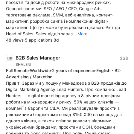
проєктів та досвід роботи на міжнародних ринках.
Основні напрями: SEO / AEO / GEO, Google Ads,
таргетована реклама, SMM, веб-аналітика, контент-
маркетинг, розробка сайтів і комплексний digital-
маркетинг. Що тут може бути реально цікавого Ріст до
Head of Sales. Sales-відділ зараз...
More
48 views
·
5 applications
·
8d
B2B Sales Manager
$$$
SHALENI
Full Remote
·
Worldwide
·
2 years of experience
·
English - B2
·
Advertising / Marketing
Привіт! Зараз ми у пошуку Менеджера з B2B-продажів до
Digital Marketing Agency Lead Hunters. Про компанію: Lead
Hunters — digital marketing agency з 8-річним досвідом
роботи на міжнародному ринку. 50% наших клієнтів —
компанії з Європи та США. Ми реалізовували проєкти з
рекламними бюджетами понад $150 000 на місяць для
одного клієнта, а також співпрацювали з відомими
українськими брендами, проєктами ООН, брендами
преміум та люкс сегменту. Про роль: Ми шукаємо