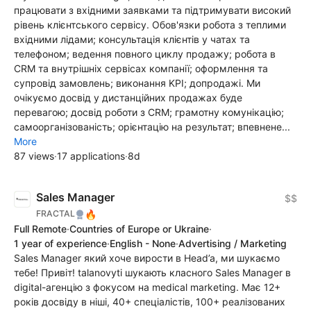
працювати з вхідними заявками та підтримувати високий
рівень клієнтського сервісу. Обов'язки робота з теплими
вхідними лідами; консультація клієнтів у чатах та
телефоном; ведення повного циклу продажу; робота в
CRM та внутрішніх сервісах компанії; оформлення та
супровід замовлень; виконання KPI; допродажі. Ми
очікуємо досвід у дистанційних продажах буде
перевагою; досвід роботи з CRM; грамотну комунікацію;
самоорганізованість; орієнтацію на результат; впевнене...
More
87 views
·
17 applications
·
8d
Sales Manager
$$
🔥
FRACTAL
Full Remote
·
Countries of Europe or Ukraine
·
1 year of experience
·
English - None
·
Advertising / Marketing
Sales Manager який хоче вирости в Head’a, ми шукаємо
тебе! Привіт! talanovyti шукають класного Sales Manager в
digital-агенцію з фокусом на medical marketing. Має 12+
років досвіду в ніші, 40+ спеціалістів, 100+ реалізованих