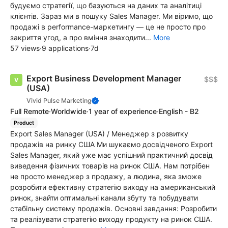
будуємо стратегії, що базуються на даних та аналітиці
клієнтів. Зараз ми в пошуку Sales Manager. Ми віримо, що
продажі в performance-маркетингу — це не просто про
закриття угод, а про вміння знаходити...
More
57 views
·
9 applications
·
7d
Export Business Development Manager
$$$
(USA)
Vivid Pulse Marketing
Full Remote
·
Worldwide
·
1 year of experience
·
English - B2
Product
Export Sales Manager (USA) / Менеджер з розвитку
продажів на ринку США Ми шукаємо досвідченого Export
Sales Manager, який уже має успішний практичний досвід
виведення фізичних товарів на ринок США. Нам потрібен
не просто менеджер з продажу, а людина, яка зможе
розробити ефективну стратегію виходу на американський
ринок, знайти оптимальні канали збуту та побудувати
стабільну систему продажів. Основні завдання: Розробити
та реалізувати стратегію виходу продукту на ринок США.