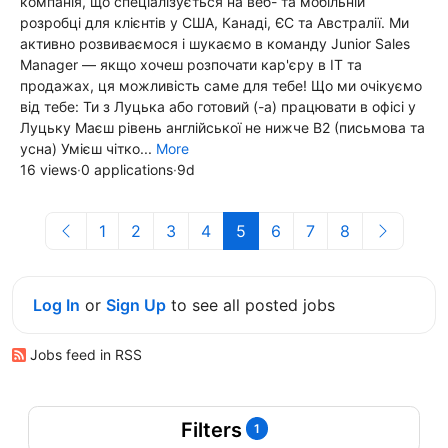
компанія, що спеціалізується на веб- та мобільній
розробці для клієнтів у США, Канаді, ЄС та Австралії. Ми
активно розвиваємося і шукаємо в команду Junior Sales
Manager — якщо хочеш розпочати кар'єру в ІТ та
продажах, ця можливість саме для тебе! Що ми очікуємо
від тебе: Ти з Луцька або готовий (-а) працювати в офісі у
Луцьку Маєш рівень англійської не нижче B2 (письмова та
усна) Умієш чітко...
More
16 views
·
0 applications
·
9d
1
2
3
4
5
6
7
8
Log In
or
Sign Up
to see all posted jobs
Jobs feed in RSS
Filters
1