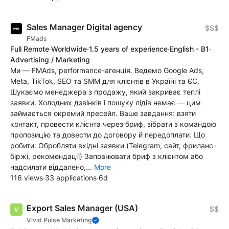
Sales Manager Digital agency
$$$
FMads
Full Remote
·
Worldwide
·
1.5 years of experience
·
English - B1
·
Advertising / Marketing
Ми — FMAds, performance-агенція. Ведемо Google Ads,
Meta, TikTok, SEO та SMM для клієнтів в Україні та ЄС.
Шукаємо менеджера з продажу, який закриває теплі
заявки. Холодних дзвінків і пошуку лідів немає — цим
займається окремий пресейл. Ваше завдання: взяти
контакт, провести клієнта через бриф, зібрати з командою
пропозицію та довести до договору й передоплати. Що
робити: Обробляти вхідні заявки (Telegram, сайт, фриланс-
біржі, рекомендації) Заповнювати бриф з клієнтом або
надсилати віддалено,...
More
116 views
·
33 applications
·
6d
Export Sales Manager (USA)
$$
Vivid Pulse Marketing