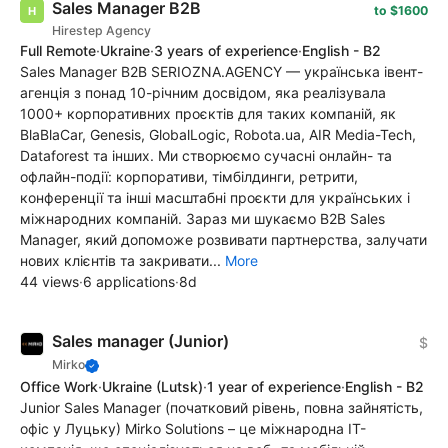
Sales Manager В2В
to $1600
Hirestep Agency
Full Remote
·
Ukraine
·
3 years of experience
·
English - B2
Sales Manager В2В SERIOZNA.AGENCY — українська івент-
агенція з понад 10-річним досвідом, яка реалізувала
1000+ корпоративних проєктів для таких компаній, як
BlaBlaCar, Genesis, GlobalLogic, Robota.ua, AIR Media-Tech,
Dataforest та інших. Ми створюємо сучасні онлайн- та
офлайн-події: корпоративи, тімбілдинги, ретрити,
конференції та інші масштабні проєкти для українських і
міжнародних компаній. Зараз ми шукаємо B2B Sales
Manager, який допоможе розвивати партнерства, залучати
нових клієнтів та закривати...
More
44 views
·
6 applications
·
8d
Sales manager (Junior)
$
Mirko
Office Work
·
Ukraine
(Lutsk)
·
1 year of experience
·
English - B2
Junior Sales Manager (початковий рівень, повна зайнятість,
офіс у Луцьку) Mirko Solutions – це міжнародна ІТ-