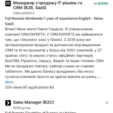
Менеджер з продажу IT-рішень та
to $2000
CRM (B2B, SaaS)
CRM EXPERTS
Full Remote
·
Worldwide
·
1 year of experience
·
English - None
·
SaaS
Вітаю! Мене звати Павло Гордєєв. Я співзасновник
компанії CRM EXPERTS. У CRM EXPERTS ми займаємося
тим, що «лікуємо» хаос у бізнесі. З 2016 року ми
автоматизували продажі за допомогою впровадження
CRM та AI-інструментів у більш ніж 500+ компаній, у 27
країнах світу та маємо статус офіційних партнерів
KeyCRM, Pipedrive, Uspacy, Keepin та інших топових CRM.
Ми не продаємо повітря, хайпові схеми чи «чарівні
таблетки». Ми даємо бізнесу фундамент, без якого
сучасна компанія просто не здатна вижити на ринку....
More
259 views
·
90 applications
·
8d
Sales Manager (B2C)
$
BOMI.group
Full Remote
·
Countries of Europe or Ukraine
·