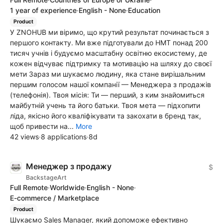
1 year of experience
·
English - None
·
Education
Product
У ZNOHUB ми віримо, що крутий результат починається з
першого контакту. Ми вже підготували до НМТ понад 200
тисяч учнів і будуємо масштабну освітню екосистему, де
кожен відчуває підтримку та мотивацію на шляху до своєї
мети Зараз ми шукаємо людину, яка стане вирішальним
першим голосом нашої компанії — Менеджера з продажів
(телефонія). Твоя місія: Ти — перший, з ким знайомиться
майбутній учень та його батьки. Твоя мета — підхопити
ліда, якісно його кваліфікувати та закохати в бренд так,
щоб привести на...
More
42 views
·
8 applications
·
8d
Менеджер з продажу
$
BackstageArt
Full Remote
·
Worldwide
·
English - None
·
E-commerce / Marketplace
Product
Шукаємо Sales Manager, який допоможе ефективно