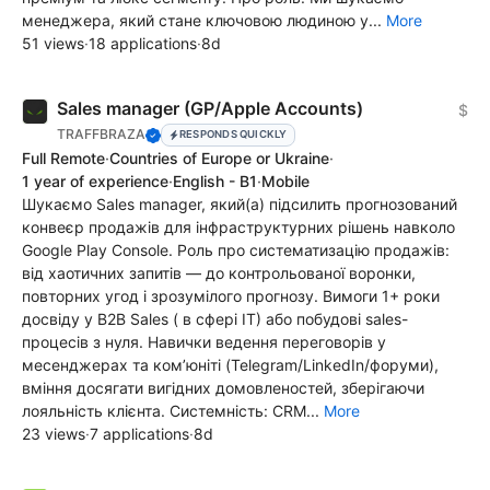
менеджера, який стане ключовою людиною у...
More
51 views
·
18 applications
·
8d
Sales manager (GP/Apple Accounts)
$
TRAFFBRAZA
RESPONDS QUICKLY
Full Remote
·
Countries of Europe or Ukraine
·
1 year of experience
·
English - B1
·
Mobile
Шукаємо Sales manager, який(а) підсилить прогнозований
конвеєр продажів для інфраструктурних рішень навколо
Google Play Console. Роль про систематизацію продажів:
від хаотичних запитів — до контрольованої воронки,
повторних угод і зрозумілого прогнозу. Вимоги 1+ роки
досвіду у B2B Sales ( в сфері IT) або побудові sales-
процесів з нуля. Навички ведення переговорів у
месенджерах та комʼюніті (Telegram/LinkedIn/форуми),
вміння досягати вигідних домовленостей, зберігаючи
лояльність клієнта. Системність: CRM...
More
23 views
·
7 applications
·
8d