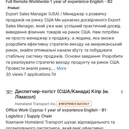
Full Remote
·
Worldwide
·
1 year of experience
·
English - B2
Product
Export Sales Manager (USA) / Менеджер з розвитку
продажів на ринку США Ми шукаємо досвідченого Export
Sales Manager, який уже має успішний практичний досвід
виведення фізичних товарів на ринок США. Нам потрібен
не просто менеджер з продажу, а людина, яка зможе
розробити ефективну стратегію виходу на американський
ринок, знайти оптимальні канали збуту та побудувати
стабільну систему продажів. Основні завдання: Розробити
та реалізувати стратегію виходу продукту на ринок США.
Провести аналіз ринку,...
More
30 views
·
7 applications
·
7d
Диспетчер-логіст (США/Канада) Кіпр (м.
$
Лімасол)
Homeland Transport inc.
RESPONDS QUICKLY
Office Work
·
Cyprus
·
1 year of experience
·
English - B1
·
Logistics / Supply Chain
Компанія Homeland Transport шукає відповідального та
організованого диспетчера, який вміє ефективно