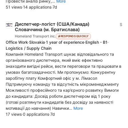
Провести аналіз ринку,...
More
51 views
·
14 applications
·
7d
Диспетчер-логіст (США/Канада)
$
Словаччина (м. Братислава)
Homeland Transport inc.
RESPONDS QUICKLY
Office Work
·
Slovakia
·
1 year of experience
·
English - B1
·
Logistics / Supply Chain
Компанія Homeland Transport шукає відповідального та
організованого диспетчера, який вміє ефективно
знаходити вигідні рейси, вести переговори та працювати в
умовах багатозадачності. Ми пропонуємо: Конкурентну
заробітну плату Комфортний офіс у м. Лімасол
Підтримуючу команду та відсутність мікроменеджменту
Можливості професійного та кар’єрного розвитку Вимоги
до кандидата: Досвід роботи диспетчером від 1 року
(готові розглянути кандидатів без досвіду за наявності
мотивації до навчання) Навички...
More
17 views
·
0 applications
·
7d