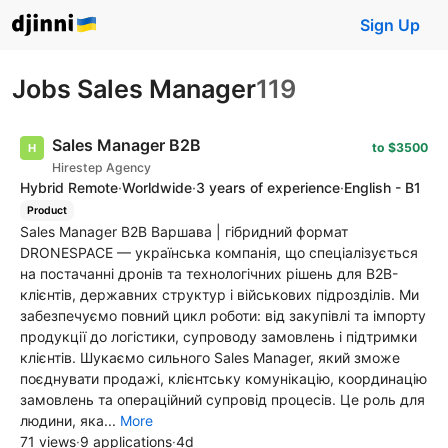
Sign Up
Jobs Sales Manager
119
Sales Manager B2B
to $3500
Hirestep Agency
Hybrid Remote
·
Worldwide
·
3 years of experience
·
English - B1
Product
Sales Manager B2B Варшава | гібридний формат
DRONESPACE — українська компанія, що спеціалізується
на постачанні дронів та технологічних рішень для B2B-
клієнтів, державних структур і військових підрозділів. Ми
забезпечуємо повний цикл роботи: від закупівлі та імпорту
продукції до логістики, супроводу замовлень і підтримки
клієнтів. Шукаємо сильного Sales Manager, який зможе
поєднувати продажі, клієнтську комунікацію, координацію
замовлень та операційний супровід процесів. Це роль для
людини, яка...
More
71 views
·
9 applications
·
4d