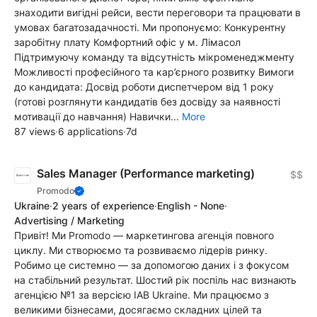
знаходити вигідні рейси, вести переговори та працювати в
умовах багатозадачності. Ми пропонуємо: Конкурентну
заробітну плату Комфортний офіс у м. Лімасол
Підтримуючу команду та відсутність мікроменеджменту
Можливості професійного та кар’єрного розвитку Вимоги
до кандидата: Досвід роботи диспетчером від 1 року
(готові розглянути кандидатів без досвіду за наявності
мотивації до навчання) Навички...
More
87 views
·
6 applications
·
7d
Sales Manager (Performance marketing)
$$
Promodo
Ukraine
·
2 years of experience
·
English - None
·
Advertising / Marketing
Привіт! Ми Promodo — маркетингова агенція повного
циклу. Ми створюємо та розвиваємо лідерів ринку.
Робимо це системно — за допомогою даних і з фокусом
на стабільний результат. Шостий рік поспіль нас визнають
агенцією №1 за версією IAB Ukraine. Ми працюємо з
великими бізнесами, досягаємо складних цілей та