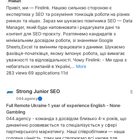
Product
Привіт, ми — Firelink. Нашою сильною стороною є
експертиза у SEO та розуміння тонкощів роботи на різних
ринках та нішах. Зараз ми шукаємо помічника SEO — Data
Manager, який буде наповнювати і редагувати дані та
контент для SEO-проєкту. Розглянемо кандидатів з
мінімальним досвідом роботи, зі знаннями Google
Sheets,Excel та вмінням працювати з даними. Шукаємо
фахівця-початківця, якому імпонує робота, що вимагає
уважності та відповідальності. Чому Firelink: - Ми одна з
небагатьох компаній в Україні,...
More
283 views
·
69 applications
·
11d
Strong Junior SEO
$
044.agency
Full Remote
·
Ukraine
·
1 year of experience
·
English - None
·
Gambling
044.agency - команда з досвідом близько 4-х років, що
динамічно розвивається та спеціалізується у сфері
партнерського маркетингу. Наші співробітники — наша
головна цінність, тому ми створюємо всі умови для