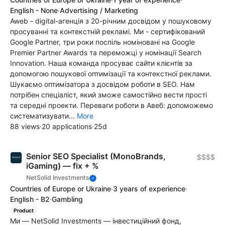
English - None
·
Advertising / Marketing
Awеb - digital-агенція з 20-річним досвідом у пошуковому
просуванні та контекстній рекламі. Ми - сертифікований
Google Partner, три роки поспіль номіновані на Google
Premier Partner Awards та переможці у номінації Search
Innovation. Наша команда просуває сайти клієнтів за
допомогою пошукової оптимізації та контекстної реклами.
Шукаємо оптимізатора з досвідом роботи в SEO. Нам
потрібен спеціаліст, який зможе самостійно вести прості
та середні проекти. Переваги роботи в Авеб: допоможемо
систематизувати...
More
88 views
·
20 applications
·
25d
Senior SEO Specialist (MonoBrands,
$$$$
iGaming) — fix + %
NetSolid Investments
Countries of Europe or Ukraine
·
3 years of experience
·
English - B2
·
Gambling
Product
Ми — NetSolid Investments — інвестиційний фонд,