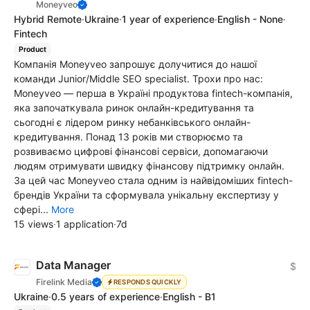
Moneyveo
Hybrid Remote
·
Ukraine
·
1 year of experience
·
English - None
·
Fintech
Product
Компанія Moneyveo запрошує долучитися до нашої
команди Junior/Middle SEO specialist. Трохи про нас:
Moneyveo — перша в Україні продуктова fintech-компанія,
яка започаткувала ринок онлайн-кредитування та
сьогодні є лідером ринку небанківського онлайн-
кредитування. Понад 13 років ми створюємо та
розвиваємо цифрові фінансові сервіси, допомагаючи
людям отримувати швидку фінансову підтримку онлайн.
За цей час Moneyveo стала одним із найвідоміших fintech-
брендів України та сформувала унікальну експертизу у
сфері...
More
15 views
·
1 application
·
7d
Data Manager
$
Firelink Media
RESPONDS QUICKLY
Ukraine
·
0.5 years of experience
·
English - B1