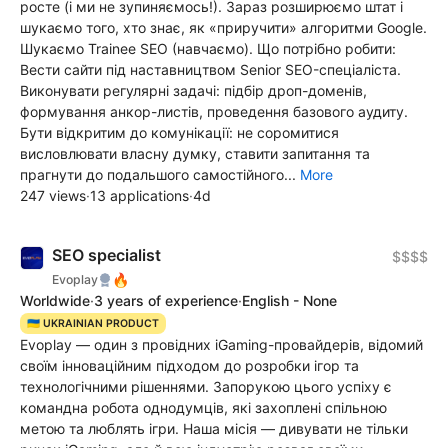
росте (і ми не зупиняємось!). Зараз розширюємо штат і
шукаємо того, хто знає, як «приручити» алгоритми Google.
Шукаємо Trainee SEO (навчаємо). Що потрібно робити:
Вести сайти під наставництвом Senior SEO-спеціаліста.
Виконувати регулярні задачі: підбір дроп-доменів,
формування анкор-листів, проведення базового аудиту.
Бути відкритим до комунікації: не соромитися
висловлювати власну думку, ставити запитання та
прагнути до подальшого самостійного...
More
247 views
·
13 applications
·
4d
SEO specialist
$$$$
🔥
Evoplay
Worldwide
·
3 years of experience
·
English - None
🇺🇦 UKRAINIAN PRODUCT
Evoplay — один з провідних iGaming-провайдерів, відомий
своїм інноваційним підходом до розробки ігор та
технологічними рішеннями. Запорукою цього успіху є
командна робота однодумців, які захоплені спільною
метою та люблять ігри. Наша місія — дивувати не тільки