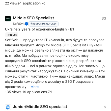
22 views
·
1 application
·
7d
Middle SEO Specialist
$$
SoftSvit
RESPONDS QUICKLY
Ukraine
·
2 years of experience
·
English - B1
Product
SoftSvit — продуктова IT компанія, яка будує та просуває
власний продукт. Якщо ти Middle SEO Specialist і шукаєш
місце, де можна реально впливати на ріст — ця вакансія
для тебе. Ми побудували повноцінну екосистему
всередині: SEO спеціалісти різного рівня, розробники та
лінкбілдери — всі в рамках одного відділу. Ми знаємо, що
сильний результат народжується в сильній команді — і ти
можеш стати її частиною. Ти — наш кандидат, якщо: Маєш
від 2 років комерційного досвіду в SEO Працював з
проєктами у...
More
135 views
·
19 applications
·
7d
Junior/Middle SEO specialist
$