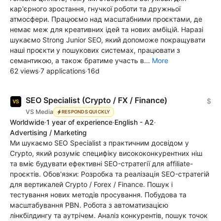
кар'єрного зростання, гнучкої роботи та дружньої
атмосфери. Працюємо над масштабними проєктами, де
немає меж для креативних ідей та нових амбіцій. Наразі
шукаємо Strong Junior SEO, який допоможе покращувати
наші проєкти у пошукових системах, працювати з
семантикою, а також братиме участь в...
More
62 views
·
7 applications
·
16d
SEO Specialist (Crypto / FX / Finance)
$
VS Media
RESPONDS QUICKLY
Worldwide
·
1 year of experience
·
English - A2
·
Advertising / Marketing
Ми шукаємо SEO Specialist з практичним досвідом у
Crypto, який розуміє специфіку висококонкурентних ніш
та вміє будувати ефективні SEO-стратегії для affiliate-
проєктів. Обов'язки: Розробка та реалізація SEO-стратегій
для вертикалей Crypto / Forex / Finance. Пошук і
тестування нових методів просування. Побудова та
масштабування PBN. Робота з автоматизацією
лінкбілдингу та аутрічем. Аналіз конкурентів, пошук точок