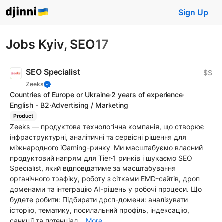
Sign Up
Jobs Kyiv, SEO
17
SEO Specialist
$$
Zeeks
Countries of Europe or Ukraine
·
2 years of experience
·
English - B2
·
Advertising / Marketing
Product
Zeeks — продуктова технологічна компанія, що створює
інфраструктурні, аналітичні та сервісні рішення для
міжнародного iGaming-ринку. Ми масштабуємо власний
продуктовий напрям для Tier-1 ринків і шукаємо SEO
Specialist, який відповідатиме за масштабування
органічного трафіку, роботу з сітками EMD-сайтів, дроп
доменами та інтеграцію AI-рішень у робочі процеси. Що
будете робити: Підбирати дроп-домени: аналізувати
історію, тематику, посилальний профіль, індексацію,
санкції та потенціал...
More