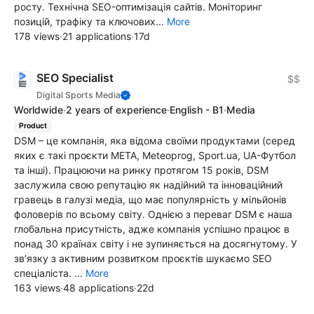
росту. Технічна SEO-оптимізація сайтів. Моніторинг
позицій, трафіку та ключових...
More
178 views
·
21 applications
·
17d
SEO Specialist
$$
Digital Sports Media
Worldwide
·
2 years of experience
·
English - B1
·
Media
Product
DSM – це компанія, яка відома своїми продуктами (серед
яких є такі проєкти META, Meteoprog, Sport.ua, UA-Футбол
та інші). Працюючи на ринку протягом 15 років, DSM
заслужила свою репутацію як надійний та інноваційний
гравець в галузі медіа, що має популярність у мільйонів
фоловерів по всьому світу. Однією з переваг DSM є наша
глобальна присутність, адже компанія успішно працює в
понад 30 країнах світу і не зупиняється на досягнутому. У
зв’язку з активним розвитком проєктів шукаємо SEO
спеціаліста. ...
More
163 views
·
48 applications
·
22d