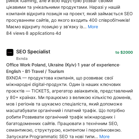
ринок iGaming, але й всю індустрію розваг своїми
цікавими та унікальними продуктами. Наразі у нашій
компанія відкрита позиція на проект, який займається SEO
просуванням сайтів, до якого входить 400 співробітників!
Маємо відкриту позицію у зв’язку із...
More
84 views
·
8 applications
·
4d
SEO Specialist
to $2000
Bxnda
Office Work
·
Poland, Ukraine
(Kyiv)
·
1 year of experience
·
English - B1
·
Travel / Tourism
BXNDA — продуктова компанія, що розвиває свої
міжнародні digital-продукти. Один із наших ключових
проєктів — TICKETS, агрегатор авіаквитків, представлений
у 80+ країнах. Ми працюємо з великою кількістю доменів,
мов і регіонів та шукаємо спеціаліста, який допоможе
масштабувати органічний і платний трафік. Що потрібно
робити Розвивати органічний трафік міжнародних і
багатодоменних сайтів. Працювати з технічним SEO,
семантикою, структурою, контентом і перелінковкою.
Запускати Programmatic SEO та нові типи...
More