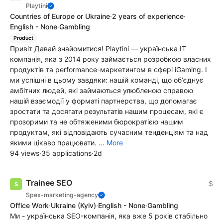
Playtini
Countries of Europe or Ukraine
·
2 years of experience
·
English - None
·
Gambling
Product
Привіт Давай знайомитися! Playtini — українська ІТ
компанія, яка з 2014 року займається розробкою власних
продуктів та performance-маркетингом в сфері iGaming. І
ми успішні в цьому завдяки: нашій команді, що обʼєднує
амбітних людей, які займаються улюбленою справою
нашій взаємодії у форматі партнерства, що допомагає
зростати та досягати результатів нашим процесам, які є
прозорими та не обтяженими бюрократією нашим
продуктам, які відповідають сучасним тенденціям та над
якими цікаво працювати. ...
More
94 views
·
35 applications
·
2d
Trainee SEO
$
Spex-marketing-agency
Office Work
·
Ukraine
(Kyiv)
·
English - None
·
Gambling
Ми - українська SEO-компанія, яка вже 5 років стабільно