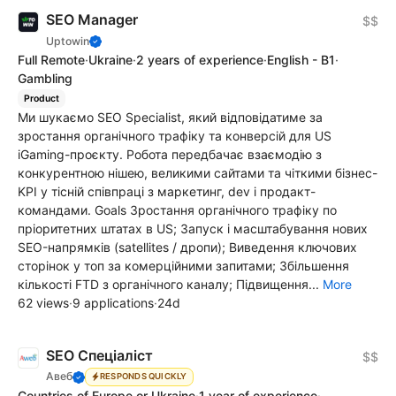
SEO Manager
$$
Uptowin
Full Remote
·
Ukraine
·
2 years of experience
·
English - B1
·
Gambling
Product
Ми шукаємо SEO Specialist, який відповідатиме за
зростання органічного трафіку та конверсій для US
iGaming-проєкту. Робота передбачає взаємодію з
конкурентною нішею, великими сайтами та чіткими бізнес-
KPI у тісній співпраці з маркетинг, dev і продакт-
командами. Goals Зростання органічного трафіку по
пріоритетних штатах в US; Запуск і масштабування нових
SEO-напрямків (satellites / дропи); Виведення ключових
сторінок у топ за комерційними запитами; Збільшення
кількості FTD з органічного каналу; Підвищення...
More
62 views
·
9 applications
·
24d
SEO Спеціаліст
$$
Авеб
RESPONDS QUICKLY
Countries of Europe or Ukraine
·
1 year of experience
·