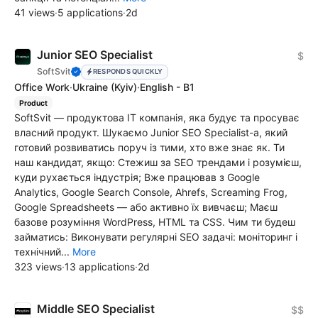
41 views
·
5 applications
·
2d
Junior SEO Specialist
$
SoftSvit
RESPONDS QUICKLY
Office Work
·
Ukraine
(Kyiv)
·
English - B1
Product
SoftSvit — продуктова IT компанія, яка будує та просуває
власний продукт. Шукаємо Junior SEO Specialist-а, який
готовий розвиватись поруч із тими, хто вже знає як. Ти
наш кандидат, якщо: Стежиш за SEO трендами і розумієш,
куди рухається індустрія; Вже працював з Google
Analytics, Google Search Console, Ahrefs, Screaming Frog,
Google Spreadsheets — або активно їх вивчаєш; Маєш
базове розуміння WordPress, HTML та CSS. Чим ти будеш
займатись: Виконувати регулярні SEO задачі: моніторинг і
технічний...
More
323 views
·
13 applications
·
2d
Middle SEO Specialist
$$