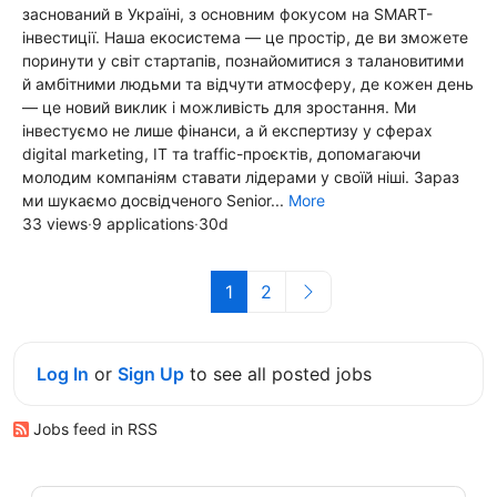
заснований в Україні, з основним фокусом на SMART-
інвестиції. Наша екосистема — це простір, де ви зможете
поринути у світ стартапів, познайомитися з талановитими
й амбітними людьми та відчути атмосферу, де кожен день
— це новий виклик і можливість для зростання. Ми
інвестуємо не лише фінанси, а й експертизу у сферах
digital marketing, IT та traffic-проєктів, допомагаючи
молодим компаніям ставати лідерами у своїй ніші. Зараз
ми шукаємо досвідченого Senior...
More
33 views
·
9 applications
·
30d
1
2
Log In
or
Sign Up
to see all posted jobs
Jobs feed in RSS