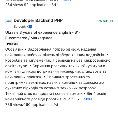
284 views
·
92 applications
·
3d
Developer BackEnd PHP
to $3100
EpicentrK
Ukraine
·
3 years of experience
·
English - B1
·
E-commerce / Marketplace
Product
Обов'язки • Задоволення потреб бізнесу, надання
найкращих робочих рішень зі збереженням дедлайнів. •
Розробка та імплементація сервісів на базі мікросервісної
архітектури. • Сприяння розвитку технічної культури в
компанії шляхом дотримання інженерних стандартів та
найкращих практик. • Сприяння зростанню та
придтримка технічких навиків команди за допомогою
сучасних підходів та останніх технічних розробок.
Технічний стек кандидата і основні вимоги • Від 4 років
комерційного досвіду роботи з PHP 7+. •...
More
736 views
·
160 applications
·
9d