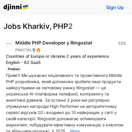
Sign Up
Jobs Kharkiv, PHP
2
Middle PHP Developer у Ringostat
$$$
🔥
FRACTAL
Countries of Europe or Ukraine
·
2 years of experience
·
English - A2
·
SaaS
Product
Привіт! Ми шукаємо ініціативного та проактивного Middle
PHP розробника, який допоможе зробити наші продукти
найкрутішими на світовому ринку Ringostat — це
українська AI-платформа телефонії, колтрекінгу та
аналітики дзвінків. За останні 3 роки ми регулярно
отримуємо нагороди High Performer на авторитетному
сервісі відгуків G2 і входимо до 10 найкращих у світі у
своїй категорії. Ringostat допомагає оптимізувати
маркетинг, побудувати ефективну комунікацію з клієнтом
та збільшити продажі. У 2025...
More