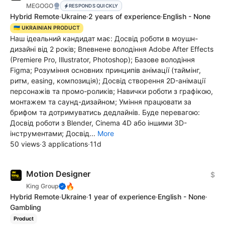
MEGOGO
RESPONDS QUICKLY
Hybrid Remote
·
Ukraine
·
2 years of experience
·
English - None
🇺🇦 UKRAINIAN PRODUCT
Наш ідеальний кандидат має: Досвід роботи в моушн-
дизайні від 2 років; Впевнене володіння Adobe After Effects
(Premiere Pro, Illustrator, Photoshop); Базове володіння
Figma; Розуміння основних принципів анімації (таймінг,
ритм, easing, композиція); Досвід створення 2D-анімації
персонажів та промо-роликів; Навички роботи з графікою,
монтажем та саунд-дизайном; Уміння працювати за
брифом та дотримуватись дедлайнів. Буде перевагою:
Досвід роботи з Blender, Cinema 4D або іншими 3D-
інструментами; Досвід...
More
50 views
·
3 applications
·
11d
Motion Designer
$
🔥
King Group
Hybrid Remote
·
Ukraine
·
1 year of experience
·
English - None
·
Gambling
Product