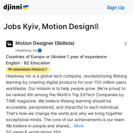
Sign Up
Jobs Kyiv, Motion Design
8
Motion Designer (Skillsta)
$
Headway Inc
Countries of Europe or Ukraine
·
1 year of experience
·
English - B2
·
Education
🇺🇦 UKRAINIAN PRODUCT
Headway Inc is a global tech company, revolutionizing lifelong
learning by creating digital products for over 150 million users
worldwide. Our mission is to help people grow. We're proud to
be ranked 4th among the World's Top EdTech Companies by
TIME magazine. We believe lifelong learning should be
accessible, personalized, and impactful to each individual.
That's how we change the world and why we bring together
exceptional minds. The core of our achievements is our team.
We believe in people and shared...
More
50 views
·
8 applications
·
16d