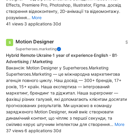
Effects, Premiere Pro, Photoshop, Illustrator, Figma. досвід
створення відеоконтенту, 2D-анімації та відеомонтажу.
розуміння...
More
41 views
·
3 applications
·
30d
Motion Designer
$
Superheroes.marketing
Hybrid Remote
·
Ukraine
·
1 year of experience
·
English - B1
·
Advertising / Marketing
Вакансія: Motion Designer у Superheroes.Marketing
Superheroes.Marketing — це міжнародна маркетингова
агенція повного циклу. Наш досвід — 300+ брендів, 17+
років, 15+ країн. Наша експертиза — інтегрований
маркетинг, брендинг та діджитал. Наша superpower —
фахівці різних галузей, які допомагають клієнтам досягати
прогнозованих результатів. Ми шукаємо в команду
зарядженого Motion Designer, який вміє створювати
динамічний контент, що чіпляє з першої секунди, та
сміливо керує штучним інтелектом для створення...
More
37 views
·
6 applications
·
30d