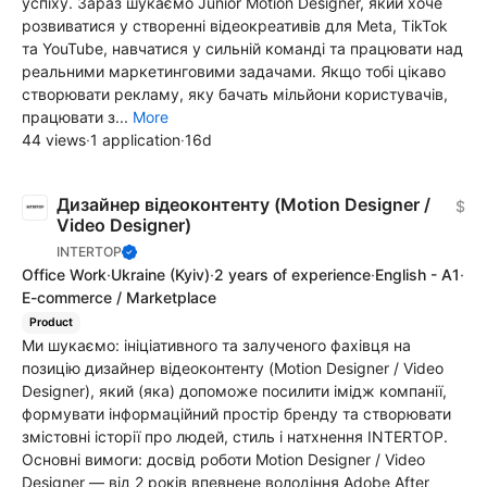
успіху. Зараз шукаємо Junior Motion Designer, який хоче
розвиватися у створенні відеокреативів для Meta, TikTok
та YouTube, навчатися у сильній команді та працювати над
реальними маркетинговими задачами. Якщо тобі цікаво
створювати рекламу, яку бачать мільйони користувачів,
працювати з...
More
44 views
·
1 application
·
16d
Дизайнер відеоконтенту (Motion Designer /
$
Video Designer)
INTERTOP
Office Work
·
Ukraine
(Kyiv)
·
2 years of experience
·
English - A1
·
E-commerce / Marketplace
Product
Ми шукаємо: ініціативного та залученого фахівця на
позицію дизайнер відеоконтенту (Motion Designer / Video
Designer), який (яка) допоможе посилити імідж компанії,
формувати інформаційний простір бренду та створювати
змістовні історії про людей, стиль і натхнення INTERTOP.
Основні вимоги: досвід роботи Motion Designer / Video
Designer — від 2 років впевнене володіння Adobe After