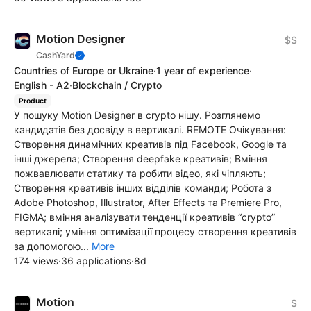
Motion Designеr
$$
CashYard
Countries of Europe or Ukraine
·
1 year of experience
·
English - A2
·
Blockchain / Crypto
Product
У пошуку Motion Designеr в сrypto нішу. Розглянемо
кандидатів без досвіду в вертикалі. REMOTE Очікування:
Створення динамічних креативів під Facebook, Google та
інші джерела; Створення deepfake креативів; Вміння
пожвавлювати статику та робити відео, які чіпляють;
Створення креативів інших відділів команди; Робота з
Adobe Photoshop, Illustrator, After Effects та Premiere Pro,
FIGMA; вміння аналізувати тенденції креативів “crypto”
вертикалі; уміння оптимізації процесу створення креативів
за допомогою...
More
174 views
·
36 applications
·
8d
Motion
$