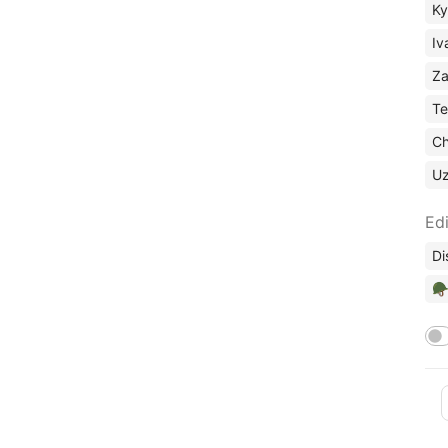
Ky
Iv
Za
Te
Ch
U
Edi
Di
🪖