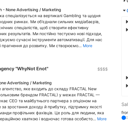
h - None
·
Advertising / Marketing
ка спеціалізується на вертикалі Gambling та щодня
одних ринках. Ми об'єднали сильних медіабаєрів,
ехнічних спеціалістів, щоб створити ефективну
х результатів. Ми постійно тестуємо нові підходи,
джуємо сучасні інструменти автоматизації. Для нас
ь і прагнення до розвитку. Ми створюємо...
More
 agency "WhyNot Enot"
$$$$
None
·
Advertising / Marketing
 агентство, яке входить до складу FRACTAL New
расольковим брендом FRACTAL) у межах FRACTAL —
шукає CEO та майбутнього партнера з опціоном на
Sa
е за зростання доходу й прибутку, підтримку якості
fr
анди профільних фахівців. Це роль для людини, яка
раційною хваткою і водночас готова особисто...
More