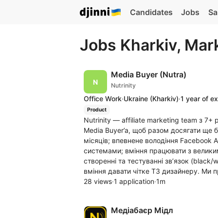
Candidates
Jobs
Sa
Jobs Kharkiv, Mar
Media Buyer (Nutra)
Nutrinity
Office Work
·
Ukraine
(Kharkiv)
·
1 year of e
Product
Nutrinity — affiliate marketing team з 
Media Buyer’a, щоб разом досягати ще б
місяців; впевнене володіння Facebook A
системами; вміння працювати з велики
створенні та тестуванні зв’язок (black/
вміння давати чітке ТЗ дизайнеру. Ми 
28 views
·
1 application
·
1m
Медіабаєр Мідл