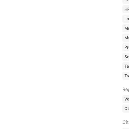
H
Lo
M
Ma
Pr
Se
Te
Tr
Re
Wo
Ot
Ci