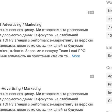
Wo
No
$$$
3 
2
·
Advertising / Marketing
7 
енція повного циклу. Ми створюємо та розвиваємо
а допомогою даних і з фокусом на стабільний
10
 в ТОП-3 агенцій з performance-маркетингу за версією
ізнесами, досягаємо складних цілей та будуємо
Em
алітиці клієнтів. Зараз ми в пошуку Team Lead PPC
R
ення впливають на зростання клієнта та...
More
Co
A
$$
Pr
1
·
Advertising / Marketing
In
енція повного циклу. Ми створюємо та розвиваємо
а допомогою даних і з фокусом на стабільний
Go
 в ТОП-3 агенцій з performance-маркетингу за версією
ізнесами, досягаємо складних цілей та будуємо