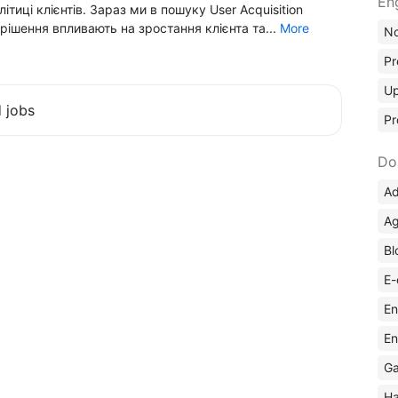
En
ітиці клієнтів. Зараз ми в пошуку User Acquisition
 рішення впливають на зростання клієнта та...
More
No
Pr
Up
d jobs
Pr
Do
Ad
Ag
Bl
E-
En
En
Ga
Ha