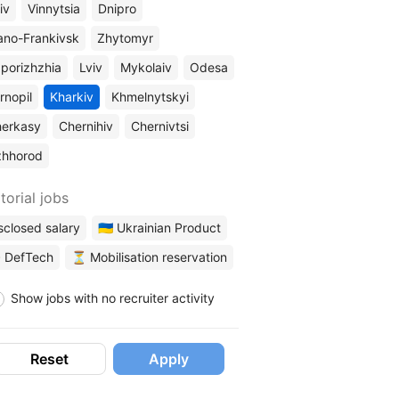
iv
Vinnytsia
Dnipro
ano-Frankivsk
Zhytomyr
porizhzhia
Lviv
Mykolaiv
Odesa
rnopil
Kharkiv
Khmelnytskyi
erkasy
Chernihiv
Chernivtsi
zhhorod
torial jobs
sclosed salary
🇺🇦 Ukrainian Product
 DefTech
⏳ Mobilisation reservation
Show jobs with no recruiter activity
Reset
Apply