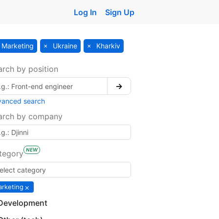
Log In
Sign Up
Marketing
Ukraine
Kharkiv
arch by position
→
vanced search
arch by company
NEW
tegory
×
rketing
Development