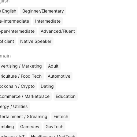
glish
 English
Beginner/Elementary
e-Intermediate
Intermediate
per-Intermediate
Advanced/Fluent
oficient
Native Speaker
main
vertising / Marketing
Adult
riculture / Food Tech
Automotive
ockchain / Crypto
Dating
commerce / Marketplace
Education
ergy / Utilities
tertainment / Streaming
Fintech
mbling
Gamedev
GovTech
rdware / IoT
Healthcare / MedTech