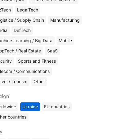
RTech
LegalTech
gistics / Supply Chain
Manufacturing
edia
DefTech
chine Learning / Big Data
Mobile
opTech / Real Estate
SaaS
curity
Sports and Fitness
lecom / Communications
avel / Tourism
Other
gion
rldwide
Ukraine
EU countries
her countries
ty