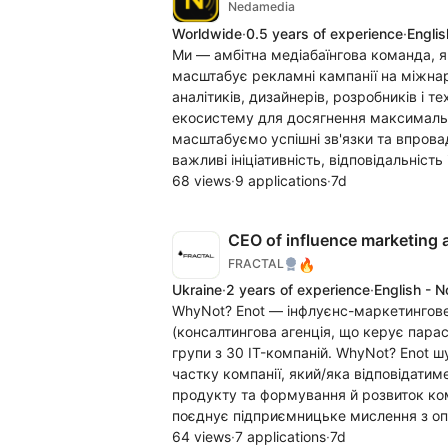
Nedamedia
Worldwide
·
0.5 years of experience
·
Englis
Ми — амбітна медіабаїнгова команда, я
масштабує рекламні кампанії на міжнар
аналітиків, дизайнерів, розробників і т
екосистему для досягнення максимальни
масштабуємо успішні зв'язки та впрова
важливі ініціативність, відповідальніст
68 views
·
9 applications
·
7d
CEO of influence marketing
🔥
FRACTAL
Ukraine
·
2 years of experience
·
English - 
WhyNot? Enot — інфлуєнс-маркетингове
(консалтингова агенція, що керує па
групи з 30 IT-компаній. WhyNot? Enot 
частку компанії, який/яка відповідатим
продукту та формування й розвиток ком
поєднує підприємницьке мислення з опе
64 views
·
7 applications
·
7d