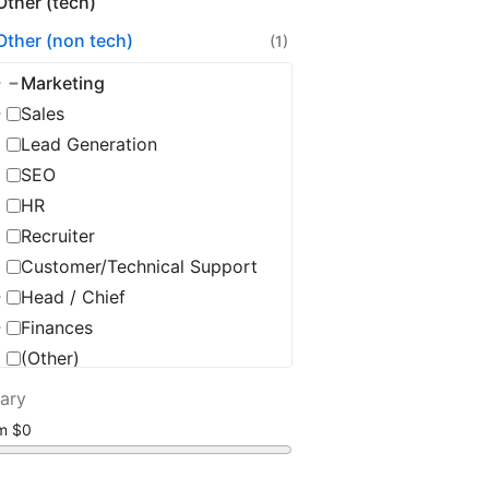
Other (tech)
Other (non tech)
(1)
Marketing
Sales
Lead Generation
SEO
HR
Recruiter
Customer/Technical Support
Head / Chief
Finances
(Other)
lary
om