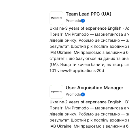
Team Lead PPC (UA)
Promodo
Ukraine
·
3 years of experience
·
English - A
Привіт! Ми Promodo — маркетингова аг
лідерів ринку. Робимо це системно — з
результат. Шостий рік поспіль входимо
IAB Ukraine. Ми працюємо з великими б
стратегії, що базуються на даних та ан
(UA). Якщо ти хочеш бачити, як твої ріш
101 views
·
9 applications
·
20d
User Acquisition Manager
Promodo
Ukraine
·
2 years of experience
·
English - B
Привіт! Ми Promodo — маркетингова аг
лідерів ринку. Робимо це системно — з
результат. Шостий рік поспіль входимо
IAB Ukraine. Ми працюємо з великими б