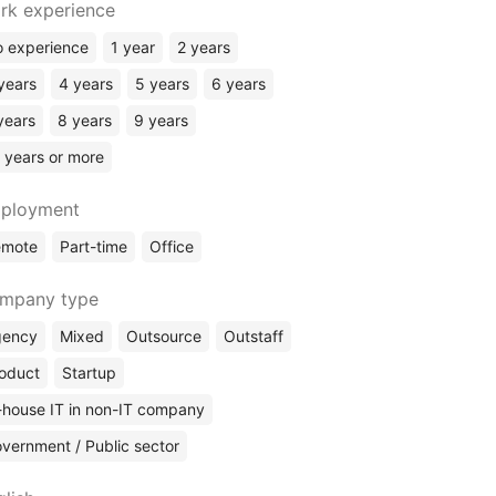
rk experience
 experience
1 year
2 years
years
4 years
5 years
6 years
years
8 years
9 years
 years or more
ployment
emote
Part-time
Office
mpany type
gency
Mixed
Outsource
Outstaff
oduct
Startup
-house IT in non-IT company
vernment / Public sector