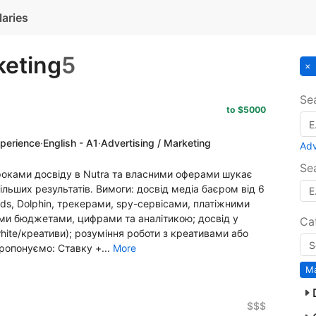
laries
keting
5
Se
to $5000
xperience
·
English - A1
·
Advertising / Marketing
Ad
Se
7+ роками досвіду в Nutra та власними оферами шукає
ільших результатів. Вимоги: досвід медіа баєром від 6
ds, Dolphin, трекерами, spy-сервісами, платіжними
ми бюджетами, цифрами та аналітикою; досвід у
Ca
white/креативи); розуміння роботи з креативами або
пропонуємо: Ставку +...
More
Ma
$$$