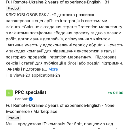
Full Remote
·
Ukraine
·
2 years of experience
·
English - B1
Product
КЛЮЧОВІ ОБОВ’ЯЗКИ: -Підготовка розсилок,
налаштування сценаріїв та інтеграція із системами
клієнта. -Спільне складання стратегії retention-маркетингу
з клієнтами платформи. -Ведення проєкту згідно з планом
робіт, дотримання дедлайнів, спілкування з клієнтом.
-Активна участь у вдосконаленні сервісу eSputnik. -Участь
у заходах компанії для підвищення експертизи в галузі
повторних продажів і retention-маркетингу. -Підготовка
кейсів і статей для публікації в блозі або розділі підтримки.
-Аналіз і підготовка...
More
118 views
·
20 applications
·
2h
PPC specialist
to $1100
Par Soft
Full Remote
·
Ukraine
·
2 years of experience
·
English - None
·
E-commerce / Marketplace
Product
Ми — продуктова IT-компанія Par Soft, працюємо над