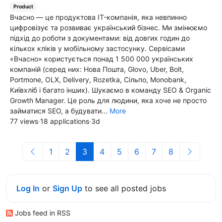
Product
Вчасно — це продуктова IT-компанія, яка невпинно
цифровізує та розвиває український бізнес. Ми змінюємо
підхід до роботи з документами: від довгих годин до
кількох кліків у мобільному застосунку. Сервісами
«Вчасно» користується понад 1 500 000 українських
компаній (серед них: Нова Пошта, Glovo, Uber, Bolt,
Portmone, OLX, Delivery, Rozetka, Сільпо, Monobank,
Київхліб і багато інших). Шукаємо в команду SEO & Organic
Growth Manager. Це роль для людини, яка хоче не просто
займатися SEO, а будувати...
More
77 views
·
18 applications
·
3d
1
2
3
4
5
6
7
8
Log In
or
Sign Up
to see all posted jobs
Jobs feed in RSS