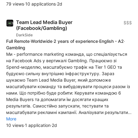
79 views
·
10 applications
·
2d
Team Lead Media Buyer
$$$
(Facebook/Gambling)
DarkSide
Full Remote
·
Worldwide
·
2 years of experience
·
English - A2
·
Gambling
Ми - performance marketing команда, що спеціалізується
на Facebook Ads у вертикалі Gambling. Працюємо зі
Spend-моделлю, масштабуємо трафік на Tier 1 GEO та
будуємо сильну внутрішню інфраструктуру. Зараз
шукаємо Team Lead Media Buyer, який допоможе
масштабувати команду та вибудовувати процеси разом із
нами. Що потрібно буде робити: Керувати командою 6
Media Buyers та допомагати їм досягати кращих
результатів. Самостійно запускати, тестувати та
масштабувати рекламні кампанії. Аналізувати результати...
More
10 views
·
1 application
·
2d