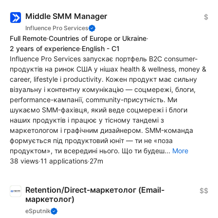
Middle SMM Manager
$
Influence Pro Services
Full Remote
·
Countries of Europe or Ukraine
·
2 years of experience
·
English - C1
Influence Pro Services запускає портфель B2C consumer-
продуктів на ринок США у нішах health & wellness, money &
career, lifestyle і productivity. Кожен продукт має сильну
візуальну і контентну комунікацію — соцмережі, блоги,
performance-кампанії, community-присутність. Ми
шукаємо SMM-фахівця, який веде соцмережі і блоги
наших продуктів і працює у тісному тандемі з
маркетологом і графічним дизайнером. SMM-команда
формується під продуктовий юніт — ти не «поза
продуктом», ти всередині нього. Що ти будеш...
More
38 views
·
11 applications
·
27m
Retention/Direct-маркетолог (Email-
$$
маркетолог)
eSputnik