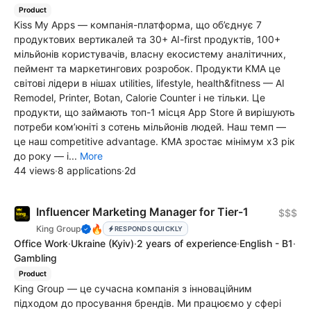
Product
Kiss My Apps — компанія-платформа, що об’єднує 7
продуктових вертикалей та 30+ AI-first продуктів, 100+
мільйонів користувачів, власну екосистему аналітичних,
пеймент та маркетингових розробок. Продукти KMA це
світові лідери в нішах utilities, lifestyle, health&fitness — AI
Remodel, Printer, Botan, Calorie Counter і не тільки. Це
продукти, що займають топ-1 місця App Store й вирішують
потреби комʼюніті з сотень мільйонів людей. Наш темп —
це наш competitive advantage. KMA зростає мінімум х3 рік
до року — і...
More
44 views
·
8 applications
·
2d
Influencer Marketing Manager for Tier-1
$$$
🔥
King Group
RESPONDS QUICKLY
Office Work
·
Ukraine
(Kyiv)
·
2 years of experience
·
English - B1
·
Gambling
Product
King Group — це сучасна компанія з інноваційним
підходом до просування брендів. Ми працюємо у сфері