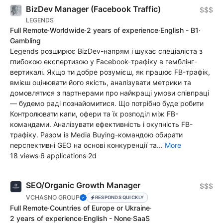
BizDev Manager (Facebook Traffic)
$$$
LEGENDS
Full Remote
·
Worldwide
·
2 years of experience
·
English - B1
·
Gambling
Legends розширює BizDev-напрям і шукає спеціаліста з
глибокою експертизою у Facebook-трафіку в гемблінг-
вертикалі. Якщо ти добре розумієш, як працює FB-трафік,
вмієш оцінювати його якість, аналізувати метрики та
домовлятися з партнерами про найкращі умови співпраці
— будемо раді познайомитися. Що потрібно буде робити
Контролювати капи, офери та їх розподіл між FB-
командами. Аналізувати ефективність і окупність FB-
трафіку. Разом із Media Buying-командою обирати
перспективні GEO на основі конкуренції та...
More
18 views
·
6 applications
·
2d
SEO/Organic Growth Manager
$$$
VCHASNO GROUP
RESPONDS QUICKLY
Full Remote
·
Countries of Europe or Ukraine
·
2 years of experience
·
English - None
·
SaaS