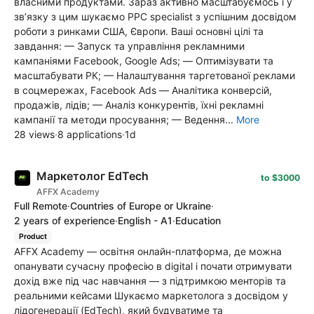
власними продуктами. Зараз активно масштабуємось і у
зв’язку з цим шукаємо РРС specialist з успішним досвідом
роботи з ринками США, Європи. Ваші основні цілі та
завдання: — Запуск та управління рекламними
кампаніями Facebook, Google Ads; — Оптимізувати та
масштабувати РК; — Налаштування таргетованої реклами
в соцмережах, Facebook Ads — Аналітика конверсій,
продажів, лідів; — Аналіз конкурентів, їхні рекламні
кампанії та методи просування; — Ведення...
More
28 views
·
8 applications
·
1d
Маркетолог EdTech
to $3000
AFFX Academy
Full Remote
·
Countries of Europe or Ukraine
·
2 years of experience
·
English - A1
·
Education
Product
AFFX Academy — освітня онлайн-платформа, де можна
опанувати сучасну професію в digital і почати отримувати
дохід вже під час навчання — з підтримкою менторів та
реальними кейсами Шукаємо маркетолога з досвідом у
лідогенерації (EdTech), який будуватиме та