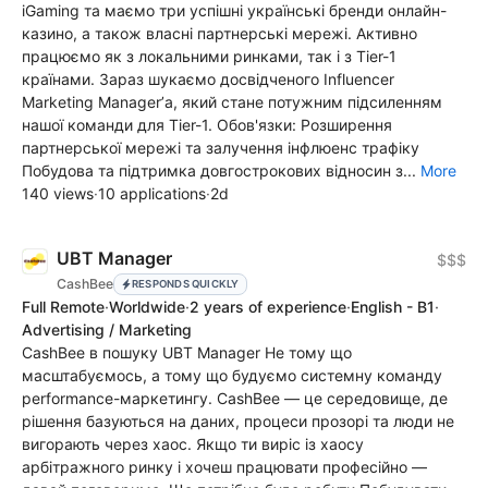
iGaming та маємо три успішні українські бренди онлайн-
казино, а також власні партнерські мережі. Активно
працюємо як з локальними ринками, так і з Tier-1
країнами. Зараз шукаємо досвідченого Influencer
Marketing Manager’а, який стане потужним підсиленням
нашої команди для Tier-1. Обов'язки: Розширення
партнерської мережі та залучення інфлюенс трафіку
Побудова та підтримка довгострокових відносин з...
More
140 views
·
10 applications
·
2d
UBT Manager
$$$
CashBee
RESPONDS QUICKLY
Full Remote
·
Worldwide
·
2 years of experience
·
English - B1
·
Advertising / Marketing
CashBee в пошуку UBT Manager Не тому що
масштабуємось, а тому що будуємо системну команду
performance-маркетингу. CashBee — це середовище, де
рішення базуються на даних, процеси прозорі та люди не
вигорають через хаос. Якщо ти виріс із хаосу
арбітражного ринку і хочеш працювати професійно —