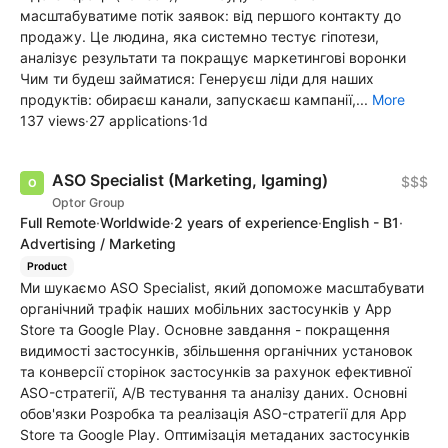
масштабуватиме потік заявок: від першого контакту до
продажу. Це людина, яка системно тестує гіпотези,
аналізує результати та покращує маркетингові воронки
Чим ти будеш займатися: Генеруєш ліди для наших
продуктів: обираєш канали, запускаєш кампанії,...
More
137 views
·
27 applications
·
1d
ASO Specialist (Marketing, Igaming)
$$$
Optor Group
Full Remote
·
Worldwide
·
2 years of experience
·
English - B1
·
Advertising / Marketing
Product
Ми шукаємо ASO Specialist, який допоможе масштабувати
органічний трафік наших мобільних застосунків у App
Store та Google Play. Основне завдання - покращення
видимості застосунків, збільшення органічних установок
та конверсії сторінок застосунків за рахунок ефективної
ASO-стратегії, A/B тестування та аналізу даних. Основні
обов'язки Розробка та реалізація ASO-стратегії для App
Store та Google Play. Оптимізація метаданих застосунків