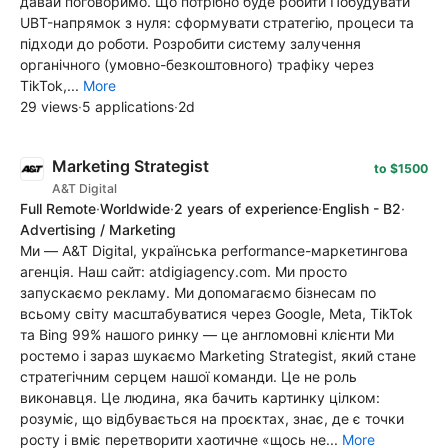
давай поговоримо. Що потрібно буде робити Побудувати
UBT-напрямок з нуля: сформувати стратегію, процеси та
підходи до роботи. Розробити систему залучення
органічного (умовно-безкоштовного) трафіку через
TikTok,...
More
29 views
·
5 applications
·
2d
Marketing Strategist
to $1500
A&T Digital
Full Remote
·
Worldwide
·
2 years of experience
·
English - B2
·
Advertising / Marketing
Ми — A&T Digital, українська performance-маркетингова
агенція. Наш сайт: atdigiagency.com. Ми просто
запускаємо рекламу. Ми допомагаємо бізнесам по
всьому світу масштабуватися через Google, Meta, TikTok
та Bing 99% нашого ринку — це англомовні клієнти Ми
ростемо і зараз шукаємо Marketing Strategist, який стане
стратегічним серцем нашої команди. Це не роль
виконавця. Це людина, яка бачить картинку цілком:
розуміє, що відбувається на проєктах, знає, де є точки
росту і вміє перетворити хаотичне «щось не...
More