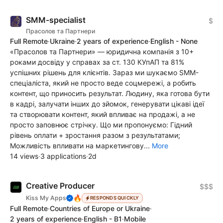
SMM-specialist
$
Прасолов та Партнери
Full Remote
·
Ukraine
·
2 years of experience
·
English - None
«Прасолов та Партнери» — юридична компанія з 10+
роками досвіду у справах за ст. 130 КУпАП та 81%
успішних рішень для клієнтів. Зараз ми шукаємо SMM-
спеціаліста, який не просто веде соцмережі, а робить
контент, що приносить результат. Людину, яка готова бути
в кадрі, залучати інших до зйомок, генерувати цікаві ідеї
та створювати контент, який впливає на продажі, а не
просто заповнює стрічку. Що ми пропонуємо: Гідний
рівень оплати + зростання разом з результатами;
Можливість впливати на маркетингову...
More
14 views
·
3 applications
·
2d
Creative Producer
$$$
🔥
Kiss My Apps
RESPONDS QUICKLY
Full Remote
·
Countries of Europe or Ukraine
·
2 years of experience
·
English - B1
·
Mobile