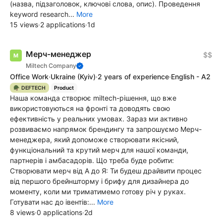
(назва, підзаголовок, ключові слова, опис). Проведення
keyword research...
More
15 views
·
2 applications
·
1d
Мерч-менеджер
$$
Miltech Company
Office Work
·
Ukraine
(Kyiv)
·
2 years of experience
·
English - A2
🪖 DEFTECH
Product
Наша команда створює miltech-рішення, що вже
використовуються на фронті та доводять свою
ефективність у реальних умовах. Зараз ми активно
розвиваємо напрямок брендингу та запрошуємо Мерч-
менеджера, який допоможе створювати якісний,
функціональний та крутий мерч для нашої команди,
партнерів і амбасадорів. Що треба буде робити:
Створювати мерч від А до Я: Ти будеш драйвити процес
від першого брейншторму і брифу для дизайнера до
моменту, коли ми триматимемо готову річ у руках.
Готувати нас до івентів:...
More
8 views
·
0 applications
·
2d