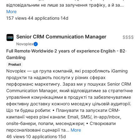
відповідальним не лише за залучення трафіку, а й за...
More
157 views
·
44 applications
·
14d
Senior CRM Communication Manager
$$$$
Novoplex
Full Remote
·
Worldwide
·
2 years of experience
·
English - B2
·
Gambling
Product
Novoplex — це група компаній, які розробляють iGaming
продукти та надають послуги у різних сферах
перформанс маркетингу. Зараз ми у пошуках Senior CRM
Communication Manager, який відповідатиме за стратегічне
управління комунікаціями в продукті та забезпечуватиме
ефективну доставку кожного меседжу цільовій аудиторії.
Що ти будеш робити: • Планувати та запускати CRM-
кампанії через різні канали: Email, SMS/, in-app/inbox,
onsite-банери, попапи, месенджери; • Створювати
персоналізовані сценарії та...
More
46 views
·
10 applications
·
15d