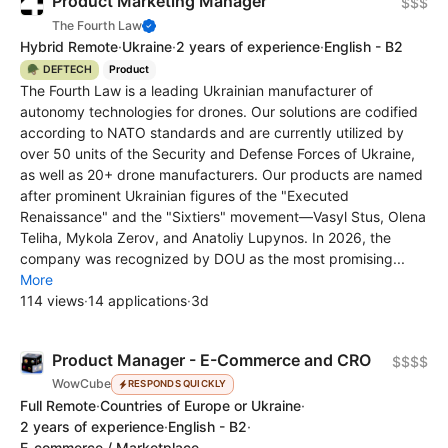
Product Marketing Manager
$$$
The Fourth Law
Hybrid Remote
·
Ukraine
·
2 years of experience
·
English - B2
🪖 DEFTECH
Product
The Fourth Law is a leading Ukrainian manufacturer of
autonomy technologies for drones. Our solutions are codified
according to NATO standards and are currently utilized by
over 50 units of the Security and Defense Forces of Ukraine,
as well as 20+ drone manufacturers. Our products are named
after prominent Ukrainian figures of the "Executed
Renaissance" and the "Sixtiers" movement—Vasyl Stus, Olena
Teliha, Mykola Zerov, and Anatoliy Lupynos. In 2026, the
company was recognized by DOU as the most promising...
More
114 views
·
14 applications
·
3d
Product Manager - E-Commerce and CRO
$$$$
WowCube
RESPONDS QUICKLY
Full Remote
·
Countries of Europe or Ukraine
·
2 years of experience
·
English - B2
·
E-commerce / Marketplace