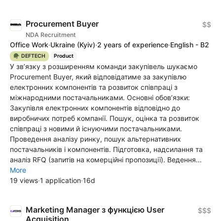
Procurement Buyer
$$
NDA Recruitment
Office Work
·
Ukraine
(Kyiv)
·
2 years of experience
·
English - B2
🪖 DEFTECH
Product
У зв’язку з розширенням команди закупівель шукаємо
Procurement Buyer, який відповідатиме за закупівлю
електронних компонентів та розвиток співпраці з
міжнародними постачальниками. Основні обов’язки:
Закупівля електронних компонентів відповідно до
виробничих потреб компанії. Пошук, оцінка та розвиток
співпраці з новими й існуючими постачальниками.
Проведення аналізу ринку, пошук альтернативних
постачальників і компонентів. Підготовка, надсилання та
аналіз RFQ (запитів на комерційні пропозиції). Ведення...
More
19 views
·
1 application
·
16d
Marketing Manager з функцією User
$$$
Acquisition