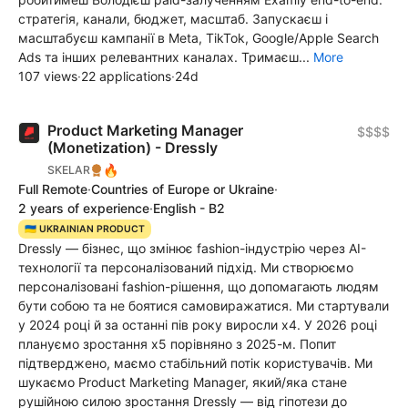
стратегія, канали, бюджет, масштаб. Запускаєш і
масштабуєш кампанії в Meta, TikTok, Google/Apple Search
Ads та інших релевантних каналах. Тримаєш...
More
107 views
·
22 applications
·
24d
Product Marketing Manager
$$$$
(Monetization) - Dressly
🔥
SKELAR
Full Remote
·
Countries of Europe or Ukraine
·
2 years of experience
·
English - B2
🇺🇦 UKRAINIAN PRODUCT
Dressly — бізнес, що змінює fashion-індустрію через AI-
технології та персоналізований підхід. Ми створюємо
персоналізовані fashion-рішення, що допомагають людям
бути собою та не боятися самовиражатися. Ми стартували
у 2024 році й за останні пів року виросли x4. У 2026 році
плануємо зростання x5 порівняно з 2025-м. Попит
підтверджено, маємо стабільний потік користувачів. Ми
шукаємо Product Marketing Manager, який/яка стане
рушійною силою зростання Dressly — від гіпотези до