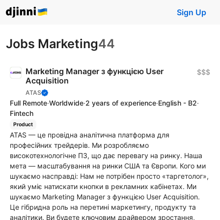
Sign Up
Jobs Marketing
44
Marketing Manager з функцією User
$$$
Acquisition
ATAS
Full Remote
·
Worldwide
·
2 years of experience
·
English - B2
·
Fintech
Product
ATAS — це провідна аналітична платформа для
професійних трейдерів. Ми розробляємо
високотехнологічне ПЗ, що дає перевагу на ринку. Наша
мета — масштабування на ринки США та Європи. Кого ми
шукаємо насправді: Нам не потрібен просто «таргетолог»,
який уміє натискати кнопки в рекламних кабінетах. Ми
шукаємо Marketing Manager з функцією User Acquisition.
Це гібридна роль на перетині маркетингу, продукту та
аналітики. Ви будете ключовим драйвером зростання,