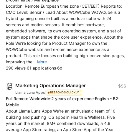
Location: Remote European time zone (CET/EET) Reports to:
CMO Level: Senior / Lead About WOWCube WOWCube is a
hybrid gaming console built as a modular cube with 24
screens and motion sensors. It combines hardware,
embedded software, its own operating system, and a set of
system apps that shape the core user experience. About the
Role We’re looking for a Product Manager to own the
WOWCube website and e-commerce experience as a
product. This role focuses on building high-conversion pages,
improving the...
More
290 views
·
61 applications
·
6d
Marketing Operations Manager
$$$
Llama Luna Apps
RESPONDS QUICKLY
Full Remote
·
Worldwide
·
2 years of experience
·
English - B2
·
Mobile
About Llama Luna Apps We're an enthusiastic team of 10
building and pushing iOS apps in Health & Wellness. Five
years on the market, 8M+ combined downloads, a 4.9
average App Store rating, an App Store App of the Year