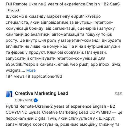
Full Remote
·
Ukraine
·
2 years of experience
·
English - B2
·
SaaS
Product
Шукаємо в команду маркетингу eSputnik/Yespo
спеціаліста, який відповідатиме за внутрішні retention-
комунікації бренду: від сегментації, сценаріїв і запуску
кампаній до аналітики, автоматизації та пошуку точок
росту. Це внутрішня роль у маркетинг-команді. Ви будете
впливати не лише на комунікації, а й на внутрішні запуски
та фідбек у продукт. Ключові обов’язки: Планувати,
запускати й оптимізувати retention-комунікації для
eSputnik/Yespo в каналах: email, web push, app inbox, SMS,
widgets,...
More
184 views
·
18 applications
·
18d
Creative Marketing Lead
$$$
COPYMIND
Hybrid Remote
·
Ukraine
·
2 years of experience
·
English - B2
COPYMIND шукає Creative Marketing Lead COPYMIND — це
персональний Digital Twin, який спілкується як ШІ-друг,
запам’ятовує користувача, розвиває емоційну глибину та