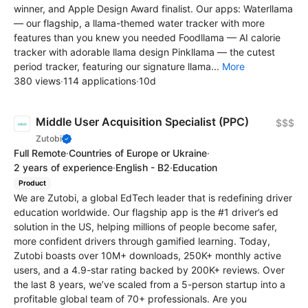
winner, and Apple Design Award finalist. Our apps: Waterllama
— our flagship, a llama-themed water tracker with more
features than you knew you needed Foodllama — AI calorie
tracker with adorable llama design Pinkllama — the cutest
period tracker, featuring our signature llama...
More
380 views
·
114 applications
·
10d
Middle User Acquisition Specialist (PPC)
$$$
Zutobi
Full Remote
·
Countries of Europe or Ukraine
·
2 years of experience
·
English - B2
·
Education
Product
We are Zutobi, a global EdTech leader that is redefining driver
education worldwide. Our flagship app is the #1 driver’s ed
solution in the US, helping millions of people become safer,
more confident drivers through gamified learning. Today,
Zutobi boasts over 10M+ downloads, 250K+ monthly active
users, and a 4.9-star rating backed by 200K+ reviews. Over
the last 8 years, we’ve scaled from a 5-person startup into a
profitable global team of 70+ professionals. Are you