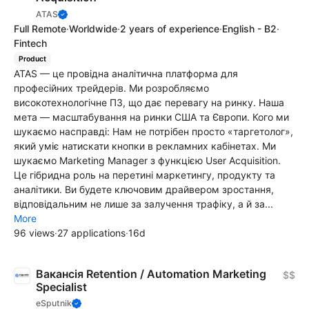
ATAS
Full Remote
·
Worldwide
·
2 years of experience
·
English - B2
·
Fintech
Product
ATAS — це провідна аналітична платформа для
професійних трейдерів. Ми розробляємо
високотехнологічне ПЗ, що дає перевагу на ринку. Наша
мета — масштабування на ринки США та Європи. Кого ми
шукаємо насправді: Нам не потрібен просто «таргетолог»,
який уміє натискати кнопки в рекламних кабінетах. Ми
шукаємо Marketing Manager з функцією User Acquisition.
Це гібридна роль на перетині маркетингу, продукту та
аналітики. Ви будете ключовим драйвером зростання,
відповідальним не лише за залучення трафіку, а й за...
More
96 views
·
27 applications
·
16d
Вакансія Retention / Automation Marketing
$$
Specialist
eSputnik