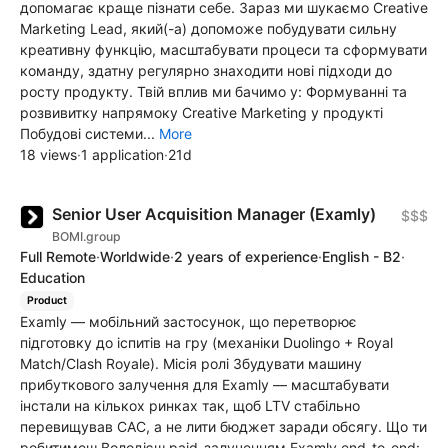
допомагає краще пізнати себе. Зараз ми шукаємо Creative
Marketing Lead, який(-а) допоможе побудувати сильну
креативну функцію, масштабувати процеси та сформувати
команду, здатну регулярно знаходити нові підходи до
росту продукту. Твій вплив ми бачимо у: Формуванні та
розвивитку напрямоку Creative Marketing у продукті
Побудові системи...
More
18 views
·
1 application
·
21d
Senior User Acquisition Manager (Examly)
$$$
BOMI.group
Full Remote
·
Worldwide
·
2 years of experience
·
English - B2
·
Education
Product
Examly — мобільний застосунок, що перетворює
підготовку до іспитів на гру (механіки Duolingo + Royal
Match/Clash Royale). Місія ролі Збудувати машину
прибуткового залучення для Examly — масштабувати
інстали на кількох ринках так, щоб LTV стабільно
перевищував CAC, а не лити бюджет заради обсягу. Що ти
робитимеш Володієш paid-залученням Examly end-to-end: