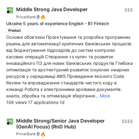
Middle Strong Java Developer
$$$
🔥
PrivatBank
Ukraine
·
5 years of experience
·
English - B1
·
Fintech
Product
Основні обов’язки Проєктування та розробка програмних
рішень для автоматизації критичних банківських процесів:
від бюджетування підрозділів до систем контролю
касових операцій Створення «з нуля» та розвиток
інноваційного ПЗ для нових банківських продуктів Глибока
оптимізація та архітектурний розвиток існуючих хмарних
ресурсів у середовищі AWS Проведення якісного Code
Review та впровадження стандартів чистого коду в
команді Робота з електронними архівами документів:
аналіз, обробка та оптимізація зберігання...
More
106 views
·
17 applications
·
1d
Middle Strong/Senior Java Developer
$$$$
(GenAI Focus) (RnD Hub)
🔥
PrivatBank