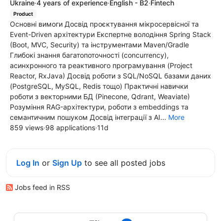
Ukraine
·
4 years of experience
·
English - B2
·
Fintech
Product
Основні вимоги Досвід проєктування мікросервісної та
Event-Driven архітектури Експертне володіння Spring Stack
(Boot, MVC, Security) та інструментами Maven/Gradle
Глибокі знання багатопоточності (concurrency),
асинхронного та реактивного програмування (Project
Reactor, RxJava) Досвід роботи з SQL/NoSQL базами даних
(PostgreSQL, MySQL, Redis тощо) Практичні навички
роботи з векторними БД (Pinecone, Qdrant, Weaviate)
Розуміння RAG-архітектури, роботи з embeddings та
семантичним пошуком Досвід інтеграції з AI...
More
859 views
·
98 applications
·
11d
Log In
or
Sign Up
to see all posted jobs
Jobs feed in RSS