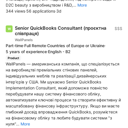
D2C beauty з виробництвом і R&D,...
More
344 views
·
56 applications
·
3d
Senior QuickBooks Consultant (проєктна
$$$
співпраця)
WallPanels
Part-time
·
Full Remote
·
Countries of Europe or Ukraine
·
5 years of experience
·
English - B2
Product
WallPanels — американська компанія, що спеціалізується
на виробництві преміальних стінових панелей,
індивідуальних меблів та реалізації дизайнерських
інтер'єрів у США. Ми шукаємо Senior QuickBooks
Implementation Consultant, який допоможе повністю
перебудувати нашу систему фінансового обліку,
автоматизувати ключові процеси та створити ефективну й
масштабовану фінансову інфраструктуру. Якщо ви маєте
глибокий досвід впровадження QuickBooks, розумієтеся
на фінансовому обліку та любите будувати системи "з
нуля"...
More