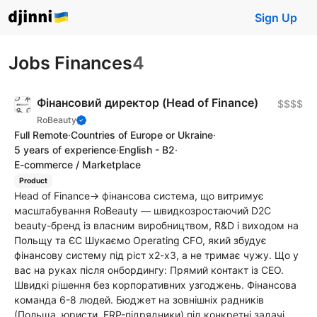
Sign Up
Jobs Finances
4
Фінансовий директор (Head of Finance)
$$$$
RoBeauty
Full Remote
·
Countries of Europe or Ukraine
·
5 years of experience
·
English - B2
·
E-commerce / Marketplace
Product
Head of Finance→ фінансова система, що витримує
масштабування RoBeauty — швидкозростаючий D2C
beauty-бренд із власним виробництвом, R&D і виходом на
Польщу та ЄС Шукаємо Operating CFO, який збудує
фінансову систему під ріст x2-x3, а не тримає чужу. Що у
вас на руках після онбордингу: Прямий контакт із CEO.
Швидкі рішення без корпоративних узгоджень. Фінансова
команда 6-8 людей. Бюджет на зовнішніх радників
(Польща, юристи, ERP-підрядники) під конкретні задачі.