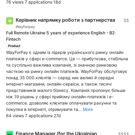
76 views
·
7 applications
·
18d
Керівник напрямку роботи з партнерства
$$
Wayforpay
Full Remote
·
Ukraine
·
5 years of experience
·
English - B2
·
Fintech
Product
WayForPay є одним із лідерів українського ринку онлайн
платежів у сфері e-commerce. Це — прибуткова, стабільна
та суспільно важлива компанія, зі значною ринковою
часткою на ринку онлайн платежів. WayForPay обслуговує
понад 35 000 клієнтів — серед них великі й середні
інтернет-магазини, онлайн-сервіси, а також тисячі
представників малого бізнесу. Компанія пропонує більше
ніж 19 рішень у сфері прийому онлайн-платежів і e-
commerce. дозволяє клієнтам оплачувати рахунки та
покупки в інтернеті, отримувати та...
More
64 views
·
7 applications
·
27d
Finance Manager (for the Ukrainian
$$$$