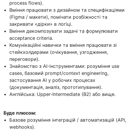
process flows).
Вміння працювати з дизайном та специфікаціями
(Figma / макети), помічати розбіжності та
закривати «дірки» в логіці.
Вміння декомпозувати задачі та формулювати
acceptance criteria.
Комунікаційні навички та вміння працювати зі
стейкхолдерами (очікування, узгодження,
переговори).
Знайомство з AI-інструментами: розуміння use
cases, базовий prompt/context engineering,
застосування AI у робочих процесах
(документація, аналіз, прототипування).
Англійська: Upper-Intermediate (B2) або вище.
Буде плюсом:
Базове розуміння інтеграцій / автоматизацій (API,
webhooks).