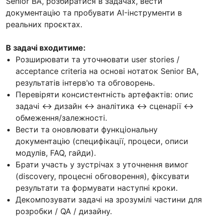
Senior BA, розбиратися в задачах, вести
документацію та пробувати AI-інструменти в
реальних проєктах.
В задачі входитиме:
Розширювати та уточнювати user stories /
acceptance criteria на основі нотаток Senior BA,
результатів інтерв'ю та обговорень.
Перевіряти консистентність артефактів: опис
задачі ↔ дизайн ↔ аналітика ↔ сценарії ↔
обмеження/залежності.
Вести та оновлювати функціональну
документацію (специфікації, процеси, описи
модулів, FAQ, гайди).
Брати участь у зустрічах з уточнення вимог
(discovery, процесні обговорення), фіксувати
результати та формувати наступні кроки.
Декомпозувати задачі на зрозумілі частини для
розробки / QA / дизайну.