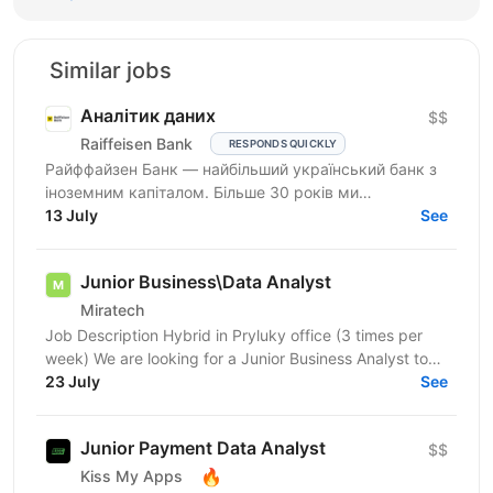
Similar jobs
Аналітик даних
$$
Raiffeisen Bank
RESPONDS QUICKLY
Райффайзен Банк — найбільший український банк з
іноземним капіталом. Більше 30 років ми
створюємо та вибудовуємо банківську систему
13 July
See
нашої держави. У Райфі...
Junior Business\Data Analyst
Miratech
Job Description Hybrid in Pryluky office (3 times per
week) We are looking for a Junior Business Analyst to
support the client team in identifying business...
23 July
See
Junior Payment Data Analyst
$$
🔥
Kiss My Apps