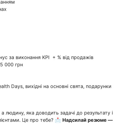
нанням
нах
нус за виконання KPI + % від продажів
5 000 грн
ealth Days, вихідні на основні свята, подарунки
 людину, яка доводить задачі до результату і
лієнтами. Це про тебе? 📩
Надсилай резюме —