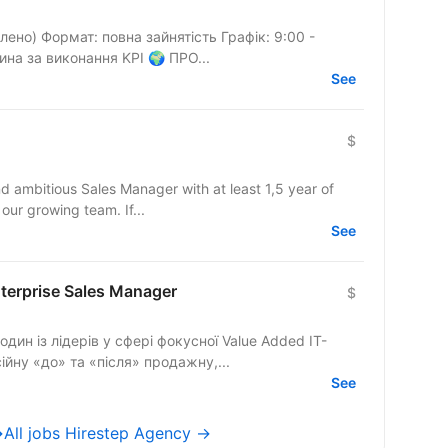
Формат: повна зайнятість Графік: 9:00 -
18:00 Оплата: ставка + бонусна частина за виконання KPI 🌍 ПРО...
See
$
nd ambitious Sales Manager with at least 1,5 year of
 our growing team. If...
See
nterprise Sales Manager
$
н із лідерів у сфері фокусної Value Added IT-
йну «до» та «після» продажну,...
See
→
All jobs Hirestep Agency →