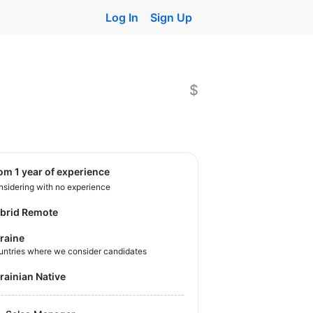
Log In
Sign Up
$
rom 1 year of experience
sidering with no experience
brid Remote
raine
untries where we consider candidates
krainian Native