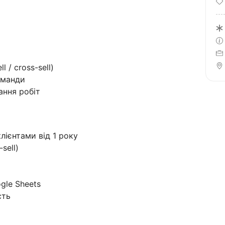
 / cross-sell)
оманди
ання робіт
лієнтами від 1 року
sell)
gle Sheets
сть