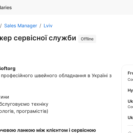
laries
Sales Manager
Lviv
жер сервісної служби
Offline
Softorg
f
професійного швейного обладнання в Україні з
Con
Hy
тини
Uk
бслуговуємо техніку
Co
логів, програмістів)
U
човою ланкою між клієнтом і сервісною