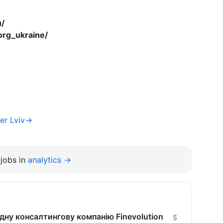
u/
org_ukraine/
er Lviv→
jobs in
analytics →
дну консалтингову компанію Finevolution
$