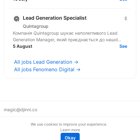
Lead Generation Specialist
$
Quintagroup
Компанія Quintagroup шукає наполегливого Lead
Generation Manager, який приєднається до нашої
команди. На цій посаді ви будете відігравати
5 August
See
ключову роль у...
All jobs Lead Generation →
All jobs Fenomeno Digital →
magic@djinni.co
Terms of Use
We use cookies to improve your experience.
Suggest an idea
Learn more
Remote tech jobs in Europe
Okay