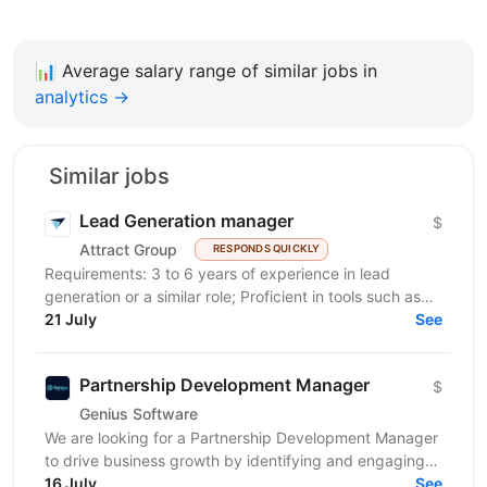
📊
Average salary range of similar jobs in
analytics →
Similar jobs
Lead Generation manager
$
Attract Group
RESPONDS QUICKLY
Requirements: 3 to 6 years of experience in lead
generation or a similar role; Proficient in tools such as
LinkedIn, LinkedIn Sales Navigator, IncIn, and...
21 July
See
Partnership Development Manager
$
Genius Software
We are looking for a Partnership Development Manager
to drive business growth by identifying and engaging
new partner companies, managing the bench,...
16 July
See