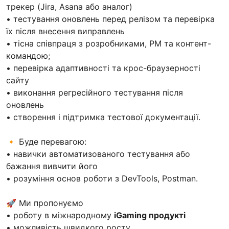
трекер (Jira, Asana або аналог)
• тестування оновлень перед релізом та перевірка
їх після внесення виправлень
• тісна співпраця з розробниками, PM та контент-
командою;
• перевірка адаптивності та крос-браузерності
сайту
• виконання регресійного тестування після
оновлень
• створення і підтримка тестової документації.
🔸 Буде перевагою:
• навички автоматизованого тестування або
бажання вивчити його
• розуміння основ роботи з DevTools, Postman.
🚀 Ми пропонуємо
• роботу в міжнародному
iGaming продукті
• можливість швидкого росту