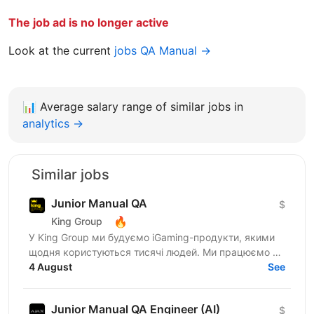
The job ad is no longer active
Look at the current
jobs QA Manual →
📊
Average salary range of similar jobs in
analytics →
Similar jobs
Junior Manual QA
$
🔥
King Group
У King Group ми будуємо iGaming-продукти, якими
щодня користуються тисячі людей. Ми працюємо на
ринках України та Tier 1, розвиваємо 20+ брендів і...
4 August
See
Junior Manual QA Engineer (AI)
$