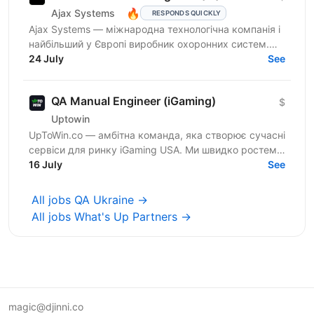
🔥
Ajax Systems
RESPONDS QUICKLY
Ajax Systems — міжнародна технологічна компанія і
найбільший у Європі виробник охоронних систем.
Системи безпеки мають підвищені вимоги до
24 July
See
надійності та...
QA Manual Engineer (iGaming)
$
Uptowin
UpToWin.co — амбітна команда, яка створює сучасні
сервіси для ринку iGaming USA. Ми швидко ростемо
і шукаємо людей, які хочуть розвиватися разом з
16 July
See
нами,...
All jobs QA Ukraine →
All jobs What's Up Partners →
magic@djinni.co