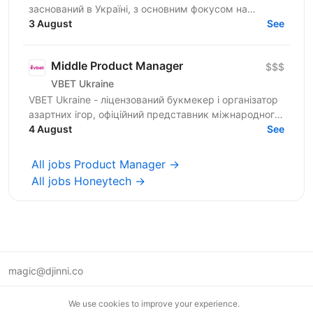
заснований в Україні, з основним фокусом на
SMART-інвестиції. Ми інвестуємо не лише фінанси, а
3 August
See
й експертизу...
Middle Product Manager
$$$
VBET Ukraine
VBET Ukraine - ліцензований букмекер і організатор
азартних ігор, офіційний представник міжнародного
бренду VBET, який з 2020 року активно працює на...
4 August
See
All jobs Product Manager →
All jobs Honeytech →
magic@djinni.co
Terms of Use
We use cookies to improve your experience.
Suggest an idea