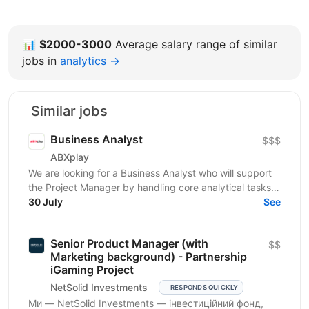
📊
$2000-3000
Average salary range of similar
jobs in
analytics →
Similar jobs
Business Analyst
$$$
ABXplay
We are looking for a Business Analyst who will support
the Project Manager by handling core analytical tasks:
gathering requirements, translating business...
30 July
See
Senior Product Manager (with
$$
Marketing background) - Partnership
iGaming Project
NetSolid Investments
RESPONDS QUICKLY
Ми — NetSolid Investments — інвестиційний фонд,