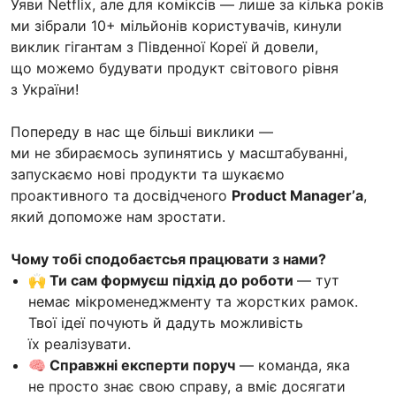
Уяви Netflix, але для коміксів — лише за кілька років
ми зібрали 10+ мільйонів користувачів, кинули
виклик гігантам з Південної Кореї й довели,
що можемо будувати продукт світового рівня
з України!
Попереду в нас ще більші виклики —
ми не збираємось зупинятись у масштабуванні,
запускаємо нові продукти та шукаємо
проактивного та досвідченого
Product Managerʼа
,
який допоможе нам зростати.
Чому тобі сподобаєтсья працювати з нами?
🙌 Ти сам формуєш підхід до роботи
— тут
немає мікроменеджменту та жорстких рамок.
Твої ідеї почують й дадуть можливість
їх реалізувати.
🧠 Справжні експерти поруч
— команда, яка
не просто знає свою справу, а вміє досягати