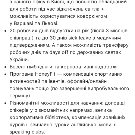
з нашого офісу в Києві, що повністю обладнаний
для роботи під час відключень світла +
можливість користуватися коворкінгом
у Варшаві та Львові.
20 робочих днів відпустки на рік (після 3 місяців
співпраці) та до 30 днів sick leave з медичним
підтвердженням. А також можливість трансферу
робочих днів та days off по державних святах
України.
Веселі тімбілдінги та корпоративні подорожі.
Програма HoneyFit — компенсація спортивних
активностей та івентів, оффлайн/онлайн
тренувань тощо (по завершенні випробувального
терміну).
Різноманітні можливості для навчання: доповіді
спікерів у різноманітних напрямах, велика
корпоративна бібліотека, компенсація зовнішніх
курсів і, звичайно, уроки англійської мови +
speaking clubs.