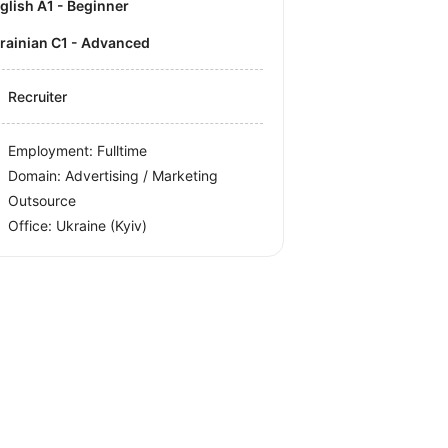
nglish A1 - Beginner
krainian C1 - Advanced
Recruiter
Employment: Fulltime
Domain: Advertising / Marketing
Outsource
Office:
Ukraine
(Kyiv)