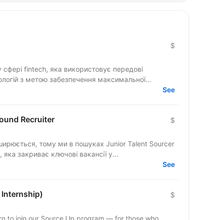
$
у сфері fintech, яка використовує передові
ологій з метою забезпечення максимальної...
See
bound Recruiter
$
ирюється, тому ми в пошуках Junior Talent Sourcer
, яка закриває ключові вакансії у...
See
 Internship)
$
ern to join our Source Up program — for those who