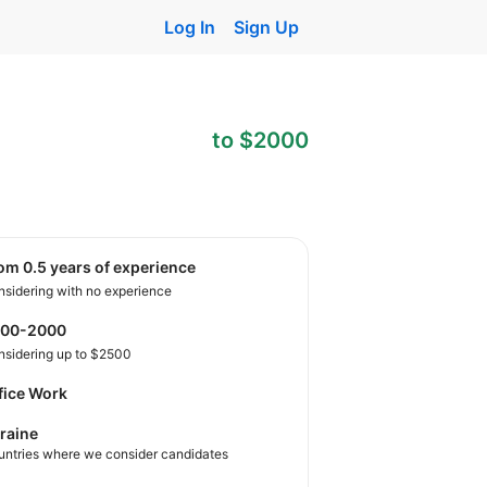
Log In
Sign Up
to $2000
rom 0.5 years of experience
sidering with no experience
800-2000
nsidering up to $2500
fice Work
raine
untries where we consider candidates