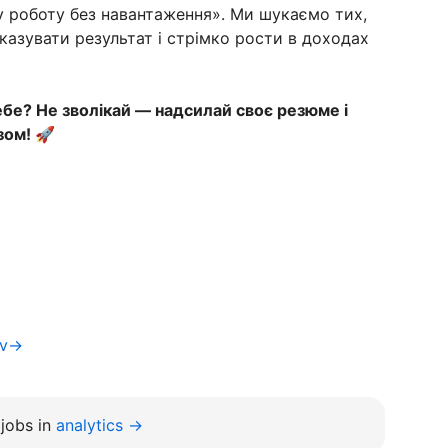
 роботу без навантаження». Ми шукаємо тих,
казувати результат і стрімко рости в доходах
бе? Не зволікай — надсилай своє резюме і
зом! 🚀
iv→
jobs in
analytics →