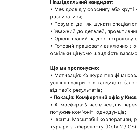
Наш ідеальний кандидат:
• Має досвід у сорсингу або крут
розвиватися;
• Розуміє, де і як шукати спеціалістів
• Уважний до деталей, проактивни
• Орієнтований на довгострокову с
• Готовий працювати виключно з о
оскільки цінуємо швидкість взаємод
Що ми пропонуємо:
• Мотивація: Конкурентна фінансов
успішно закритого кандидата (Junio
від твоїх результатів;
• Локація: Комфортний офіс у Києві
• Атмосфера: У нас є все для переми
потужне ком'юніті однодумців;
• Івенти: Масштабні корпоративи, р
турніри з кіберспорту (Dota 2 / CS