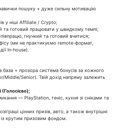
і навички пошуку + дуже сильну мотивацію
 у ніші Affiliate / Crypto;
й та готовий працювати у швидкому темпі;
півпрацю, гнучкий та готовий вчитися;
фісу (ми не практикуємо remote-формат,
ії In-house).
а база + прозора система бонусів за кожного
r/Middle/Senior). Твій дохід напряму залежить
 (Голосієво);
кання — PlayStation, теніс, кухня зі сніками та
озіграші цінних призів, авто, а також внутрішні
) із крутим призовим фондом.