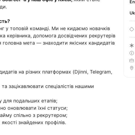
E
ди.
U
сть?
нг у топовій команді. Ми не кидаємо новачків
ка керівника, допомога досвідчених рекрутерів
оя головна мета — знаходити якісних кандидатів
датів на різних платформах (Djinni, Telegram,
 та зацікавлювати спеціалістів нашими
у для подальших етапів;
но оновлювати їхні статуси;
найму спільно з рекрутером;
 якості знайдених профілів.