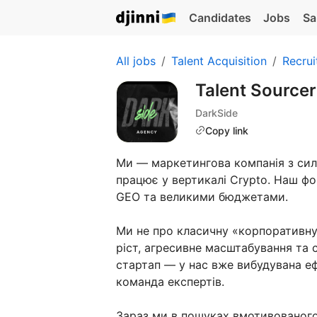
Candidates
Jobs
Sa
All jobs
Talent Acquisition
Recrui
Talent Sourcer
DarkSide
Copy link
Ми — маркетингова компанія з си
працює у вертикалі Crypto. Наш фо
GEO та великими бюджетами.
Ми не про класичну «корпоративну
ріст, агресивне масштабування та 
стартап — у нас вже вибудувана е
команда експертів.
Зараз ми в пошуках вмотивованог