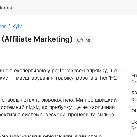
laries
ter
Kyiv
 (Affiliate Marketing)
Offline
льною експертизою у performance-напрямку, що
f
кус — масштабування трафіку, робота з Tier 1–2
Con
$
 стабільність» із бюрократією. Ми про швидкий
Co
системний підхід до прибутку. Це не хаотичний
Of
фективна система: ресурси, процеси та сильна
Uk
Co
о
Sourcer-а у наш офіс у Києві,
який стане