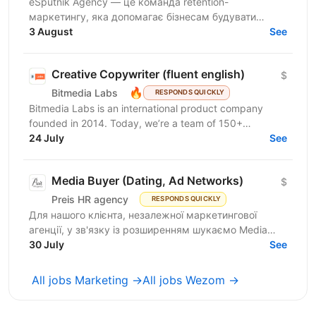
eSputnik Agency — це команда retention-
маркетингу, яка допомагає бізнесам будувати
ефективні комунікації з клієнтами за допомогою
3 August
See
омніканальної Customer...
Creative Copywriter (fluent english)
$
🔥
Bitmedia Labs
RESPONDS QUICKLY
Bitmedia Labs is an international product company
founded in 2014. Today, we’re a team of 150+
specialists working globally, building products used
24 July
See
by...
Media Buyer (Dating, Ad Networks)
$
Preis HR agency
RESPONDS QUICKLY
Для нашого клієнта, незалежної маркетингової
агенції, у зв'язку із розширенням шукаємо Media
Buyer (Dating, Ad Networks) з можливістю
30 July
See
віддаленої...
All jobs Marketing →
All jobs Wezom →