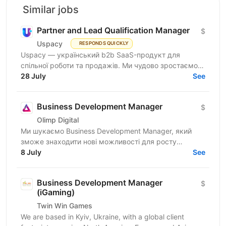
Similar jobs
Partner and Lead Qualification Manager
$
Uspacy
RESPONDS QUICKLY
Uspacy — український b2b SaaS-продукт для
спільної роботи та продажів. Ми чудово зростаємо в
Україні, але прагнемо такої ж динаміки на
28 July
See
міжнародних ринках....
Business Development Manager
$
Olimp Digital
Ми шукаємо Business Development Manager, який
зможе знаходити нові можливості для росту
компанії, залучати партнерів і клієнтів, вести повний
8 July
See
цикл продажів...
Business Development Manager
$
(iGaming)
Twin Win Games
We are based in Kyiv, Ukraine, with a global client