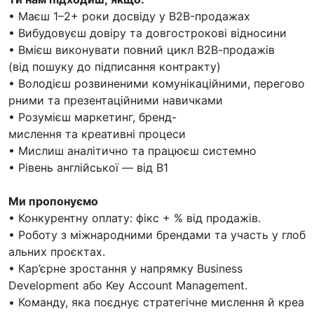
• Маєш 1–2+ роки досвіду у B2B-продажах
• Вибудовуєш довіру та довгострокові відносини
• Вмієш виконувати повний цикл В2В-продажів
(від пошуку до підписання контракту)
• Володієш розвиненими комунікаційними, перегово
рними та презентаційними навичками
• Розумієш маркетинг, бренд-
мислення та креативні процеси
• Мислиш аналітично та працюєш системно
• Рівень англійської — від B1
Ми пропонуємо
• Конкурентну оплату: фікс + % від продажів.
• Роботу з міжнародними брендами та участь у глоб
альних проєктах.
• Кар’єрне зростання у напрямку Business
Development або Key Account Management.
• Команду, яка поєднує стратегічне мислення й креа