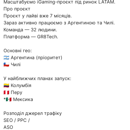
Масштабуємо iGaming-проєкт під ринок LATAM.
Про проєкт
Проєкт у лайві вже 7 місяців.
Зараз активно працюємо з Аргентиною та Чилі.
Команда — 32 людини.
Платформа — GR8Tech.
Основні гео:
🇦🇷 Аргентина (пріоритет)
🇨🇱 Чилі
У найближчих планах запуск:
🇨🇴 Колумбія
🇵🇪 Перу
*🇲🇽 Мексика
Розподіл джерел трафіку
SEO / PPC /
ASO