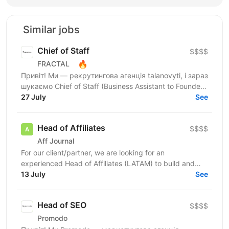
Similar jobs
Chief of Staff
$$$$
🔥
FRACTAL
Привіт! Ми — рекрутингова агенція talanovyti, і зараз
шукаємо Chief of Staff (Business Assistant to Founder)
для CEO, в якого є бізнеси у 4 напрямках:...
27 July
See
Head of Affiliates
$$$$
Aff Journal
For our client/partner, we are looking for an
experienced Head of Affiliates (LATAM) to build and
lead the entire Customer Support function for a new...
13 July
See
Head of SEO
$$$$
Promodo