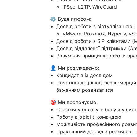
IPSec, L2TP, WireGuard
⚙️ Буде плюсом:
Досвід роботи з віртуалізацією:
VMware, Proxmox, Hyper-V, vS
Досвід роботи з SIP-клієнтами (Mi
Досвід віддаленої підтримки (An
Розуміння принципів роботи бра
👤 Ми розглядаємо:
Кандидатів із досвідом
Початківців (junior) без комерці
бажанням розвиватися
🎯 Ми пропонуємо:
Стабільну оплату + бонусну сис
Роботу в офісі з командою
Можливість професійного розви
Практичний досвід з реальною 