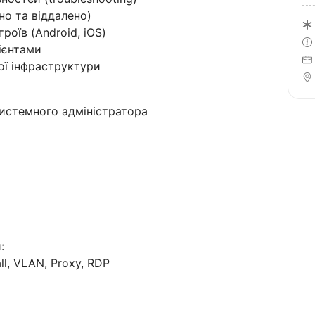
но та віддалено)
роїв (Android, iOS)
лієнтами
ої інфраструктури
системного адміністратора
:
ll, VLAN, Proxy, RDP