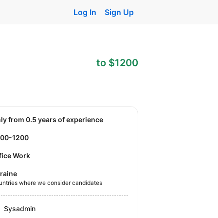
Log In
Sign Up
to $1200
nly from 0.5 years of experience
800-1200
fice Work
raine
untries where we consider candidates
Sysadmin