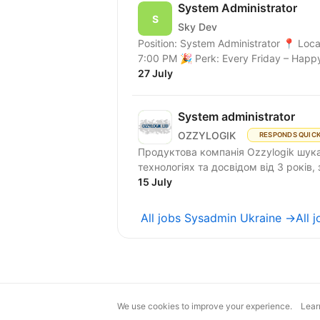
System Administrator
Sky Dev
Position: System Administrator 📍 Loc
7:00 PM 🎉 Perk: Every Friday – Happy 
27 July
System administrator
OZZYLOGIK
RESPONDS QUIC
Продуктова компанія Ozzylogik шука
технологіях та досвідом від 3 років,
15 July
All jobs Sysadmin Ukraine →
All
We use cookies to improve your experience.
Lear
magic@djinni.co
Terms of Use
Sugges