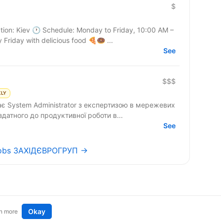
$
ation: Kiev 🕐 Schedule: Monday to Friday, 10:00 AM –
Friday with delicious food 🍕🍩 ...
See
$$$
KLY
є System Administrator з експертизою в мережевих
 здатного до продуктивної роботи в...
See
 jobs ЗАХІДЄВРОГРУП →
Okay
n more
t an idea
Remote tech jobs in Europe