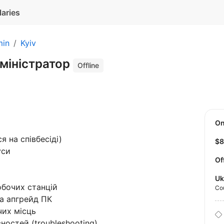
laries
min
Kyiv
міністратор
Offline
O
 на співбесіді)
$
уси
Of
Uk
обочих станцій
Co
а апгрейд ПК
чих місць
ностей (troubleshooting)