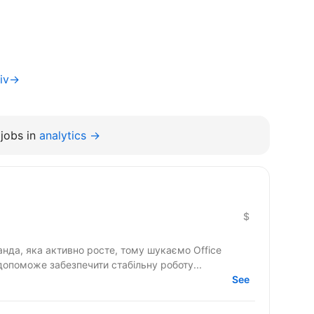
yiv→
jobs in
analytics →
$
допоможе забезпечити стабільну роботу...
See