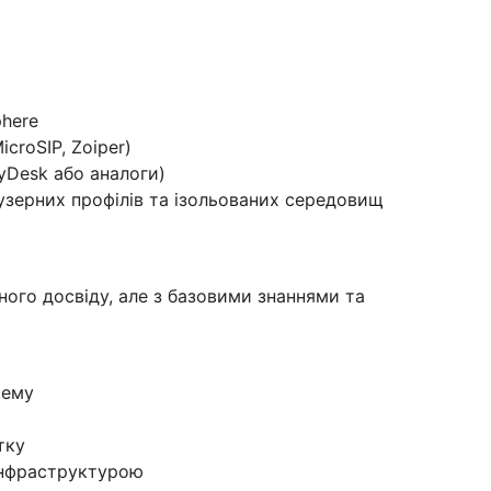
phere
croSIP, Zoiper)
yDesk або аналоги)
узерних профілів та ізольованих середовищ
йного досвіду, але з базовими знаннями та
тему
тку
інфраструктурою