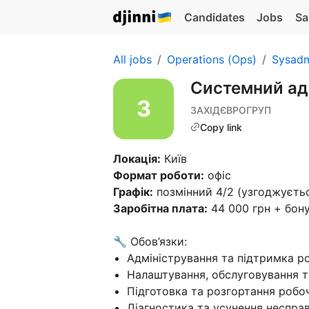
Candidates
Jobs
Sa
All jobs
Operations (Ops)
Sysad
Системний ад
ЗАХІДЄВРОГРУП
Copy link
Локація:
Київ
Формат роботи:
офіс
Графік:
позмінний 4/2 (узгоджується
Заробітна плата:
44 000 грн + бон
🔧 Обов’язки:
Адміністрування та підтримка р
Налаштування, обслуговування т
Підготовка та розгортання робо
Діагностика та усунення несправ