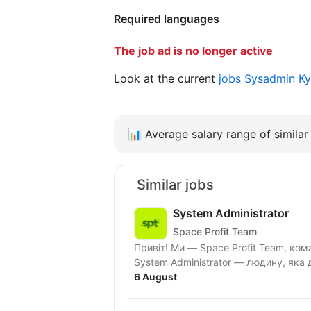
Required languages
The job ad is no longer active
Look at the current
jobs Sysadmin K
📊
Average salary range of similar 
Similar jobs
System Administrator
Space Profit Team
Привіт! Ми — Space Profit Team, команда, яка активно росте, тому шукаємо Office
System Administrator — людину, яка 
6 August