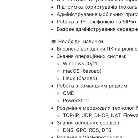
Підтримка користувачів (локаль
Адміністрування мобільних прист
Робота з IP-телефонією та SIP-к
Базове адміністрування серверн
💻 Необхідні навички:
Впевнене володіння ПК на рівні 
Знання операційних систем:
Windows 10/11
macOS (базово)
Linux (базово)
Робота з командним рядком:
CMD
PowerShell
Розуміння мережевих технологій
TCP/IP, UDP, DHCP, NAT, Firewa
Знання основних сервісів:
DNS, GPO, RDS, DFS
Розуміння VPN-протоколів: