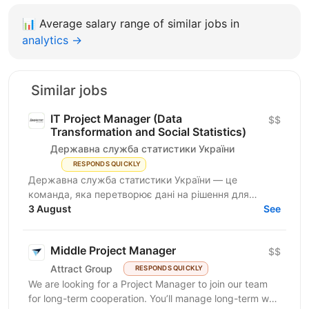
📊
Average salary range of similar jobs in
analytics →
Similar jobs
IT Project Manager (Data
$$
Transformation and Social Statistics)
Державна служба статистики України
RESPONDS QUICKLY
Державна служба статистики України — це
команда, яка перетворює дані на рішення для
розвитку країни. Ми перебуваємо у процесі
3 August
See
цифрової трансформації:...
Middle Project Manager
$$
Attract Group
RESPONDS QUICKLY
We are looking for a Project Manager to join our team
for long-term cooperation. You’ll manage long-term web