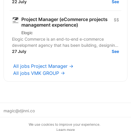
and mobile development projects for...
22 July
See
Project Manager (eCommerce projects
$$
management experience)
Elogic
Elogic Commerce is an end-to-end e-commerce
development agency that has been building, designing,
and optimizing online stores since 2009. As a certified...
27 July
See
All jobs Project Manager →
All jobs VMK GROUP →
magic@djinni.co
Terms of Use
We use cookies to improve your experience.
Suggest an idea
Learn more