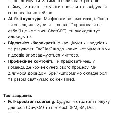
та аналітику. Ти матимеш вплив на стратегію
найму, зможеш тестувати гіпотези та валідувати
їх на реальних кейсах.
AI-first культура.
Ми фанати автоматизації. Якщо
ти знаєш, як змусити технології працювати на
себе (і це не тільки ChatGPT), ти знайдеш тут
однодумців.
Відсутність бюрократії.
У нас цінують швидкість
та результат. Твої ідеї щодо нових інструментів чи
підходів впроваджуються миттєво.
Професійне комʼюніті.
Ти працюватимеш у
команді, де кожен оунер свого процесу. Ми
ділимося досвідом, брейнштормимо складні ролі
та разом святкуємо кожен Hired.
Твої завдання:
Full-spectrum sourcing:
будувати стратегії пошуку
для tech (Dev, QA) та non-tech (PM, BA, Des)