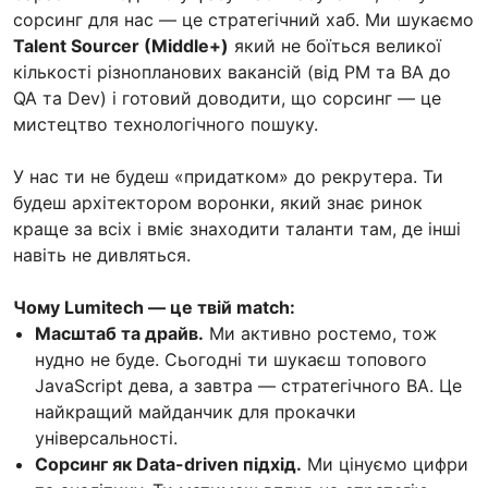
сорсинг для нас — це стратегічний хаб. Ми шукаємо
Talent Sourcer (Middle+)
який не боїться великої
кількості різнопланових вакансій (від PM та BA до
QA та Dev) і готовий доводити, що сорсинг — це
мистецтво технологічного пошуку.
У нас ти не будеш «придатком» до рекрутера. Ти
будеш архітектором воронки, який знає ринок
краще за всіх і вміє знаходити таланти там, де інші
навіть не дивляться.
Чому Lumitech — це твій match:
Масштаб та драйв.
Ми активно ростемо, тож
нудно не буде. Сьогодні ти шукаєш топового
JavaScript дева, а завтра — стратегічного BA. Це
найкращий майданчик для прокачки
універсальності.
Сорсинг як Data-driven підхід.
Ми цінуємо цифри