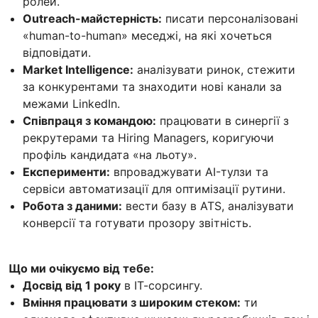
ролей.
Outreach-майстерність:
писати персоналізовані
«human-to-human» меседжі, на які хочеться
відповідати.
Market Intelligence:
аналізувати ринок, стежити
за конкурентами та знаходити нові канали за
межами LinkedIn.
Співпраця з командою:
працювати в синергії з
рекрутерами та Hiring Managers, коригуючи
профіль кандидата «на льоту».
Експерименти:
впроваджувати AI-тулзи та
сервіси автоматизації для оптимізації рутини.
Робота з даними:
вести базу в ATS, аналізувати
конверсії та готувати прозору звітність.
Що ми очікуємо від тебе:
Досвід від 1 року
в ІТ-сорсингу.
Вміння працювати з широким стеком:
ти