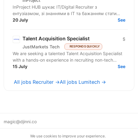
InProject
InProject HUB шукає IT/Digital Recruiter з
ентузіазмом, зі знаннями в IT та бажанням стати
частиною нашої команди. InProject понад 7 років
20 July
See
надає послуги...
Talent Acquisition Specialist
$
JustMarkets Tech
RESPONDS QUICKLY
We are seeking a talented Talent Acquisition Specialist
with a hands-on experience in recruiting non-tech
professionals. As a Talent Acquisition Specialist...
15 July
See
All jobs Recruiter →
All jobs Lumitech →
magic@djinni.co
Terms of Use
We use cookies to improve your experience.