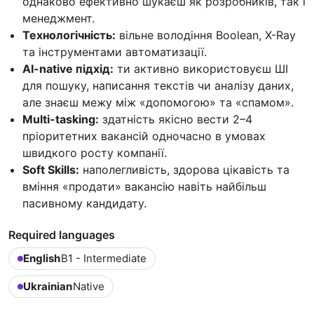
однаково ефективно шукаєш як розробників, так і
менеджмент.
Технологічність:
вільне володіння Boolean, X-Ray
та інструментами автоматизації.
AI-native підхід:
ти активно використовуєш ШІ
для пошуку, написання текстів чи аналізу даних,
але знаєш межу між «допомогою» та «спамом».
Multi-tasking:
здатність якісно вести 2–4
пріоритетних вакансій одночасно в умовах
швидкого росту компанії.
Soft Skills:
наполегливість, здорова цікавість та
вміння «продати» вакансію навіть найбільш
пасивному кандидату.
Required languages
English
B1 - Intermediate
Ukrainian
Native