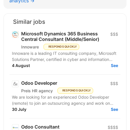
analytics →
Similar jobs
Microsoft Dynamics 365 Business
$$$
Central Consultant (Middle/Senior)
Innoware
RESPONDS QUICKLY
Innoware is a leading IT consulting company, Microsoft
Solutions Partner, certified in cyber and information
security (ISO/IEC 27001). We help businesses...
4 August
See
Odoo Developer
$$$
Preis HR agency
RESPONDS QUICKLY
We are looking for an experienced Odoo Developer
(remote) to join an outsourcing agency and work on
complex Odoo implementations for international
30 July
See
clients....
Odoo Consultant
$$$$