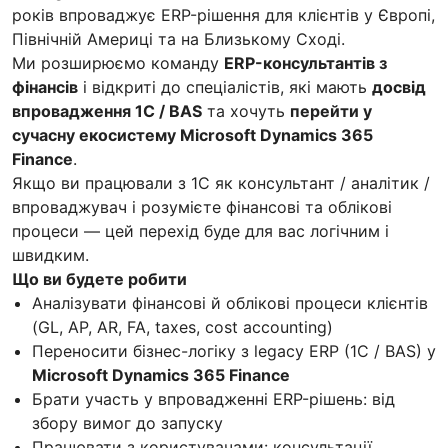
років впроваджує ERP-рішення для клієнтів у Європі,
Північній Америці та на Близькому Сході.
Ми розширюємо команду
ERP-консультантів з
фінансів
і відкриті до спеціалістів, які мають
досвід
впровадження 1С / BAS
та хочуть
перейти у
сучасну екосистему Microsoft Dynamics 365
Finance
.
Якщо ви працювали з 1С як консультант / аналітик /
впроваджувач і розумієте фінансові та облікові
процеси — цей перехід буде для вас логічним і
швидким.
Що ви будете робити
Аналізувати фінансові й облікові процеси клієнтів
(GL, AP, AR, FA, taxes, cost accounting)
Переносити бізнес-логіку з legacy ERP (1С / BAS) у
Microsoft Dynamics 365 Finance
Брати участь у впровадженні ERP-рішень: від
збору вимог до запуску
Працювати з користувачами: консультації,