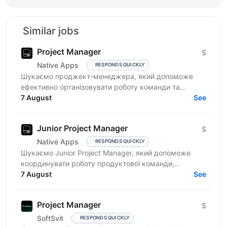
Similar jobs
Project Manager
$
Native Apps
RESPONDS QUICKLY
Шукаємо проджект-менеджера, який допоможе
ефективно організовувати роботу команди та
реалізовувати проєкти. Очікування від кандидата:
7 August
See
досвід у...
Junior Project Manager
$
Native Apps
RESPONDS QUICKLY
Шукаємо Junior Project Manager, який допоможе
координувати роботу продуктової команди,
операційного відділу та команди контенту, щоб
7 August
See
зміни на сайті, промо,...
Project Manager
$
SoftSvit
RESPONDS QUICKLY