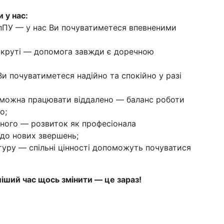
 у нас:
пПУ — у нас Ви почуватиметеся впевненими
скруті — допомога завжди є доречною
и почуватиметеся надійно та спокійно у разі
а можна працювати віддалено — баланс роботи
о;
ного — розвиток як професіонала
 до нових звершень;
уру — спільні цінності допоможуть почуватися
ший час щось змінити — це зараз!