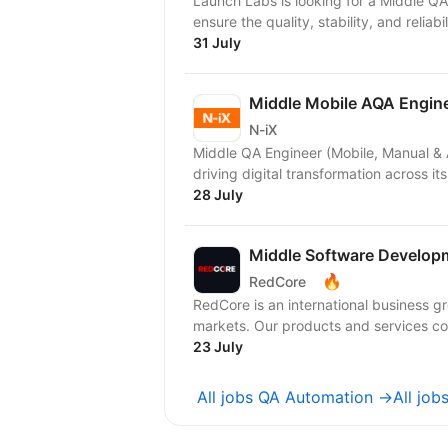
Launch Labs is looking for a Middle QA
ensure the quality, stability, and reliabi
31 July
Middle Mobile AQA Engin
N-iX
Middle QA Engineer (Mobile, Manual & Automation) Our client is a leadin
driving digital transformation across it
28 July
Middle Software Developm
🔥
RedCore
RedCore is an international business gro
markets. Our products and services cov
23 July
All jobs QA Automation →
All jo