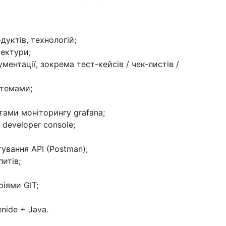
дуктів, технологій;
тектури;
ментації, зокрема тест-кейсів / чек-листів /
стемами;
тами моніторингу grafana;
developer console;
ування API (Postman);
итів;
ріями GIT;
enide + Java.