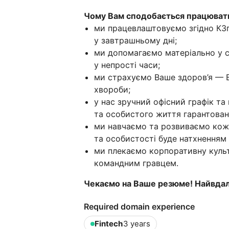
Чому Вам сподобається працювати
ми працевлаштовуємо згідно КЗ
у завтрашньому дні;
ми допомагаємо матеріально у 
у непрості часи;
ми страхуємо Ваше здоров’я — В
хвороби;
у нас зручний офісний графік т
та особистого життя гарантован
ми навчаємо та розвиваємо кож
та особистості буде натхненням
ми плекаємо корпоративну культ
командним гравцем.
Чекаємо на Ваше резюме! Найвдалі
Required domain experience
Fintech
3 years