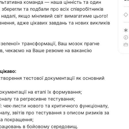
зультативна команда — наша цінність та один
 зберегли та подбали про всіх співробітників
 надалі, якщо мінливий світ вимагатиме цього!
внення, адже цікавих завдань та нових викликів
зеленої» трансформації, Ваш мозок прагне
ів, чекаємо на Ваше резюме на вакансію
цікаво:
створення тестової документації як основний
окументації на етапі їх формування;
оналу та регресивне тестування;
: чек-листи нового та критичного функціоналу,
алу, звітів про тестування з описом ризиків за
та покращення;
працювань в бойовому середовищ.