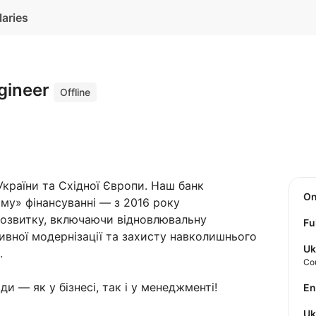
laries
gineer
Offline
раїни та Східної Європи. Наш банк
O
му» фінансуванні — з 2016 року
розвитку, включаючи відновлювальну
Fu
ивної модернізації та захисту навколишнього
Uk
.
Co
и — як у бізнесі, так і у менеджменті!
E
U