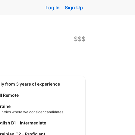
Log In
Sign Up
$$$
nly from 3 years of experience
ll Remote
raine
untries where we consider candidates
nglish B1 - Intermediate
krainian C2 - Proficient