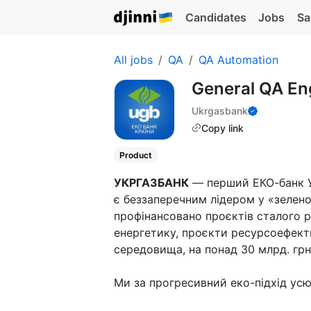
Candidates
Jobs
Sa
All jobs
QA
QA Automation
General QA En
Ukrgasbank
Copy link
Product
УКРГАЗБАНК
— перший ЕКО-банк Ук
є беззаперечним лідером у «зелено
профінансовано проєктів сталого 
енергетику, проєкти ресурсоефект
середовища, на понад 30 млрд. грн
Ми за прогресивний еко-підхід усюд