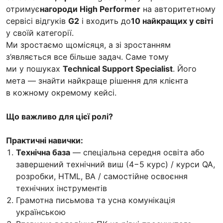
отримує
нагороди High Performer
на авторитетному
сервісі відгуків
G2
і входить до
10 найкращих у світі
у своїй категорії.
Ми зростаємо щомісяця, а зі зростанням
з’являється все більше задач. Саме тому
ми у пошуках
Technical Support Specialist
. Його
мета — знайти найкраще рішення для клієнта
в кожному окремому кейсі.
Що важливо для цієї ролі?
Практичні навички:
Технічна база
— спеціальна середня освіта або
завершений технічний виш (4−5 курс) / курси QA,
розробки, HTML, BA / самостійне освоєння
технічних інструментів
Грамотна письмова та усна комунікація
українською