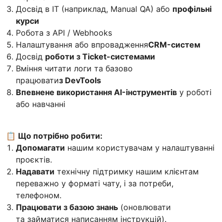
Досвід в IT (наприклад, Manual QA) або
профільні
курси
Робота з API / Webhooks
Налаштування або впровадження
CRM-систем
Досвід
роботи з Ticket-системами
Вміння читати логи та базово
працювати
з DevTools
Впевнене використання AI-інструментів
у роботі
або навчанні
📋 Що потрібно робити:
Допомагати
нашим користувачам у налаштуванні
проєктів.
Надавати
технічну підтримку нашим клієнтам
переважно у форматі чату, і за потреби,
телефоном.
Працювати з базою знань
(оновлювати
та займатися написанням інструкцій).