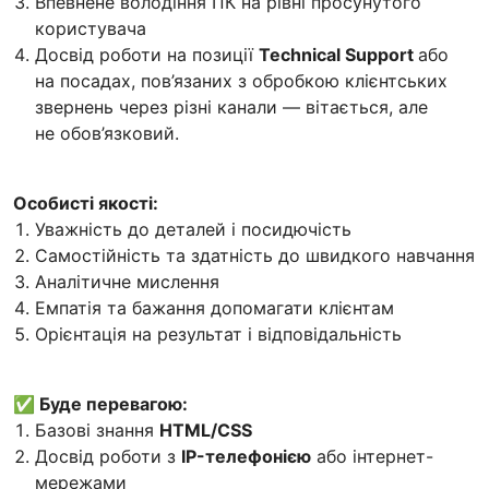
Впевнене володіння ПК на рівні просунутого
користувача
Досвід роботи на позиції
Technical Support
або
на посадах, пов’язаних з обробкою клієнтських
звернень через різні канали — вітається, але
не обов’язковий.
Особисті якості:
Уважність до деталей і посидючість
Самостійність та здатність до швидкого навчання
Аналітичне мислення
Емпатія та бажання допомагати клієнтам
Орієнтація на результат і відповідальність
✅ Буде перевагою:
Базові знання
HTML/CSS
Досвід роботи з
IP-телефонією
або інтернет-
мережами