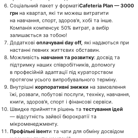
Соціальний пакет у форматі
Cafeteria Plan — 3000
грн
на квартал, які ти можеш витратити
на навчання, спорт, здоров’я, хобі та інше.
Компанія компенсує 50% витрат, а вибір
залишається за тобою!
Додаткові
оплачувані day off,
які надаються при
настанні певних життєвих обставин.
Можливість
навчання та розвитку
: досвід та
підтримку наших співробітників, допомогу
в професійній адаптації під кураторством
протягом усього випробувального терміну.
Внутрішні
корпоративні знижки
на замовлення
їжі, розваги, побутові послуги, техніку, навчання,
книги, здоров’я, спорт і фінансові сервіси.
Швидке прийняття рішень та
тестування ідей
— відсутність зайвої бюрократії та
мікроменеджменту.
Профільні івент
и та чати для обміну досвідом