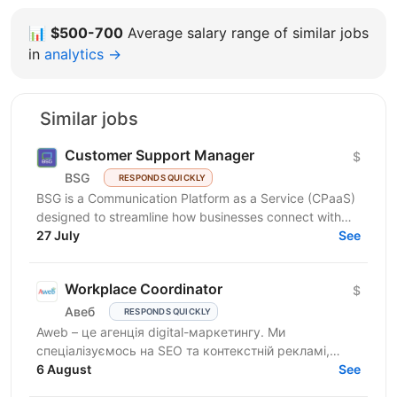
📊
$500-700
Average salary range of similar jobs
in
analytics →
Similar jobs
Customer Support Manager
$
BSG
RESPONDS QUICKLY
BSG is a Communication Platform as a Service (CPaaS)
designed to streamline how businesses connect with
customers across multiple channels. Our flexible,...
27 July
See
Workplace Coordinator
$
Авеб
RESPONDS QUICKLY
Aweb – це агенція digital-маркетингу. Ми
спеціалізуємось на SEO та контекстній рекламі,
працюємо із середнім бізнесом, як в Україні, так і за
6 August
See
кордоном....