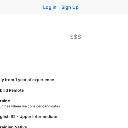
Log In
Sign Up
$$$
nly from 1 year of experience
brid Remote
raine
untries where we consider candidates
nglish B2 - Upper Intermediate
krainian Native