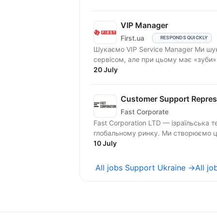
VIP Manager
First.ua
RESPONDS QUICKLY
Шукаємо VIP Service Manager Ми шукаємо людину, яка «живе» першокласним
сервісом, але при цьому має «зуби
та...
20 July
Customer Support Repres
Fast Corporate
Fast Corporation LTD — ізраїльська 
глобальному ринку. Ми створюємо ци
10 July
All jobs Support Ukraine →
All j