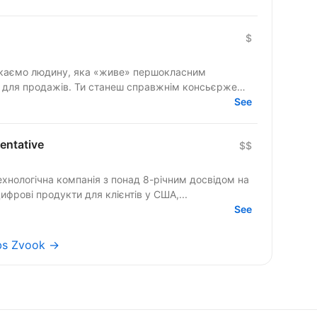
$
» для продажів. Ти станеш справжнім консьєржем
See
entative
$$
технологічна компанія з понад 8-річним досвідом на
фрові продукти для клієнтів у США,...
See
obs Zvook →