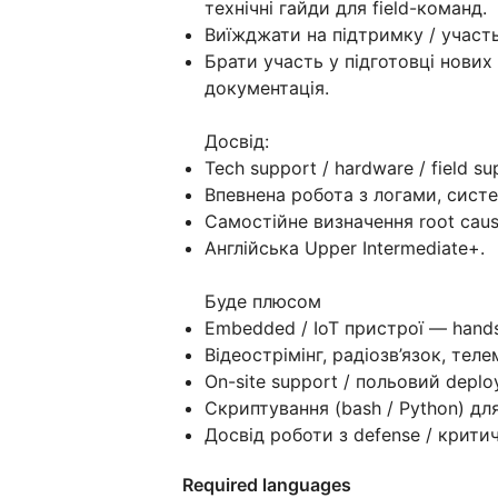
технічні гайди для field-команд.
Виїжджати на підтримку / участь
Брати участь у підготовці нових
документація.
Досвід:
Tech support / hardware / field s
Впевнена робота з логами, сист
Самостійне визначення root caus
Англійська Upper Intermediate+.
Буде плюсом
Embedded / IoT пристрої — hands
Відеострімінг, радіозв’язок, теле
On-site support / польовий deplo
Скриптування (bash / Python) дл
Досвід роботи з defense / крит
Required languages