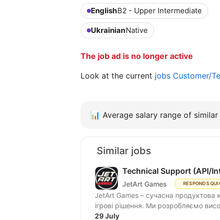
English
B2 - Upper Intermediate
Ukrainian
Native
The job ad is no longer active
Look at the current
jobs Customer/Te
📊
Average salary range of similar 
Similar jobs
Technical Support (API/In
JetArt Games
RESPONDS QUI
JetArt Games – сучасна продуктова 
ігрові рішення. Ми розробля
29 July