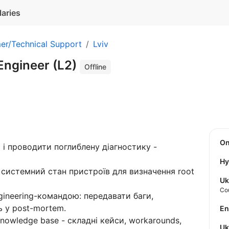
laries
er/Technical Support
Lviv
Engineer (L2)
Offline
O
 і проводити поглиблену діагностику -
Hy
 системний стан пристроїв для визначення root
Uk
Co
gineering-командою: передавати баги,
ь у post-mortem.
E
owledge base - складні кейси, workarounds,
U