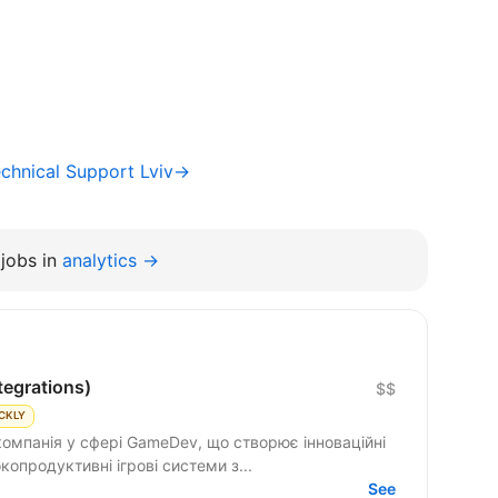
chnical Support Lviv→
jobs in
analytics →
tegrations)
$$
CKLY
компанія у сфері GameDev, що створює інноваційні
ємо високопродуктивні ігрові системи з...
See