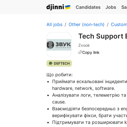
Candidates
Jobs
Sa
All jobs
Other (non-tech)
Custom
Tech Support 
Zvook
Copy link
🪖 DEFTECH
Що робити:
Приймати ескальовані інциденти
hardware, network, software.
Аналізувати логи, телеметрію та
cause.
Взаємодіяти безпосередньо з en
верифікувати фікси, брати участ
Підтримувати та розширювати kn