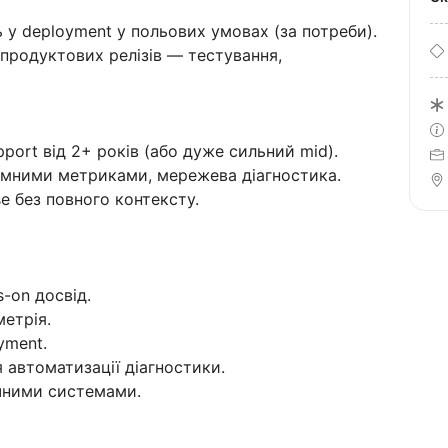
 у deployment у польових умовах (за потреби).
 продуктових релізів — тестування,
upport від 2+ років (або дуже сильний mid).
емними метриками, мережева діагностика.
e без повного контексту.
-on досвід.
метрія.
yment.
я автоматизації діагностики.
ичними системами.